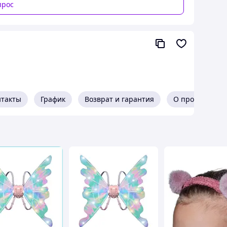
прос
нтакты
График
Возврат и гарантия
О продавце