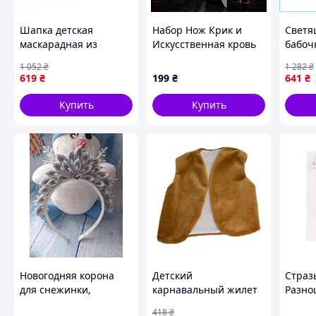
Шапка детская
Набор Нож Крик и
Светя
маскарадная из
Искусственная кровь
бабоч
искусственного меха
и дви
1 052
₴
1 282
₴
для праздников 53-56
крыль
619
₴
199
₴
641
₴
см бело-розовая
на ре
Золушка GR-9140
Fairy 
Купить
Купить
Новогодняя корона
Детский
Страз
для снежинки,
карнавальный жилет
Разно
принцесы голубая
"Золушка"
самоц
418
₴