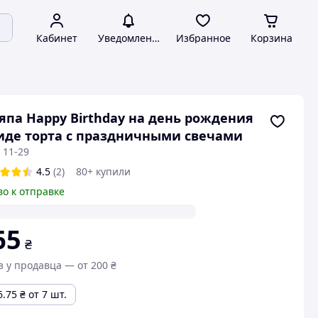
Кабинет
Уведомления
Избранное
Корзина
па Happy Birthday на день рождения
иде торта с праздничными свечами
 11-29
4.5
(2)
80+ купили
во к отправке
65
₴
з у продавца — от 200 ₴
6.75
₴
от 7 шт.