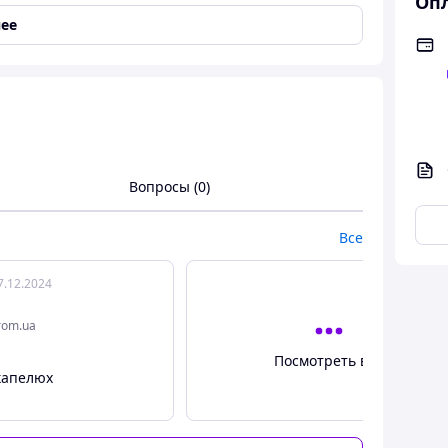
Опл
ее
ния.
Вопросы (0)
Все
7.12.2024
rom.ua
Посмотреть все
капелюх