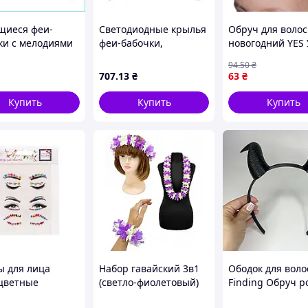
щиеся феи-
Светодиодные крылья
Обруч для волос
ки с мелодиями
феи-бабочки,
новогодний YES
жущимися
двигающиеся с
707224 10х13х16
94
.50
₴
ями для девочек
подсветкой и
высокое качеств
707
.13
₴
63
₴
мешках Wings of
мелодиями на
848
ремешках для девочки
Купить
Купить
Купить
Wings of Fairy 848
ы для лица
Набор гавайский 3в1
Ободок для воло
цветные
(светло-фиолетовый)
Finding Обруч 
веты T24141 ТМ
Малифисенты