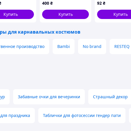
маленькие 7см
₴
400
₴
92
₴
Черный 19 см х 
11 см
Купить
Купить
Купить
ары для карнавальных костюмов
твенное производство
Bambi
No brand
RESTEQ
мур
Забавные очки для вечеринки
Страшный декор
 для праздника
Таблички для фотосессии гендер пати