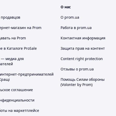
О нас
 продавцов
О prom.ua
ернет-магазин
на Prom
Работа в prom.ua
авать на Prom
Контактная информация
 в Каталоге ProSale
Защита прав на контент
 — медиа для
Content right protection
ателей
Отзывы о prom.ua
 интернет-предпринимателей
Кращі
Помощь Силам обороны
(Volonter by Prom)
льское соглашение
онфиденциальности
боты на маркетплейсе