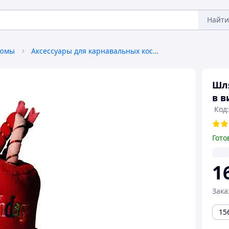
Найти
тюмы
Аксессуары для карнавальных костюмов
Шля
в в
Код:
Гото
1
Зака
15