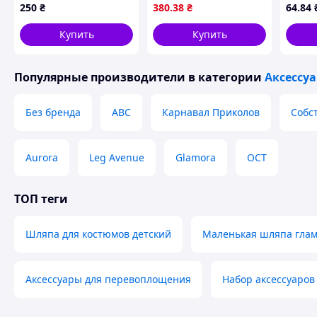
коричневого цвета
LUKKY
250
₴
380
.38
₴
64
.84
(ZL2274)
Купить
Купить
Популярные производители
в категории
Аксессу
Без бренда
ABC
Карнавал Приколов
Собс
Aurora
Leg Avenue
Glamora
ОСТ
ТОП теги
Шляпа для костюмов детский
Маленькая шляпа гла
Аксессуары для перевоплощения
Набор аксессуаров