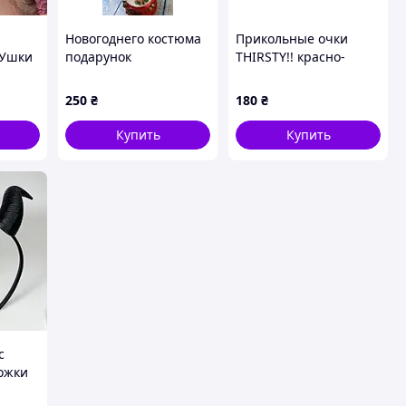
Новогоднего костюма
Прикольные очки
 Ушки
подарунок
THIRSTY!! красно-
 см
желтые, аксессуар для
о
вечеринки
250
₴
180
₴
Купить
Купить
с
рожки