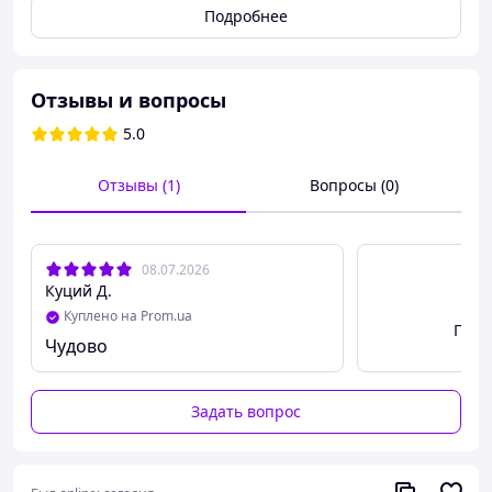
матрице есть родная оригинальная
Подробнее
защитная пленка.
Партномер: GH82-31843C GH82-31842C.
Даем гарантию на проверку! Возможна
Отзывы и вопросы
установка.
5.0
Мы продаем только оригинальные
запчасти от официальных поставщиков,
Отзывы (1)
Вопросы (0)
качество гарантируем!
08.07.2026
Куций Д.
Куплено на Prom.ua
Посм
Чудово
Задать вопрос