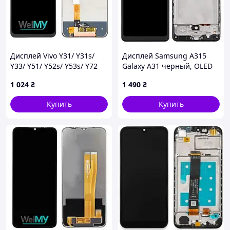
Дисплей Vivo Y31/ Y31s/
Дисплей Samsung A315
Y33/ Y51/ Y52s/ Y53s/ Y72
Galaxy A31 черный, OLED
5G в сборе с сенсором
(Small LCD), с рамкой
1 024
₴
1 490
₴
black (Welmy)
Купить
Купить