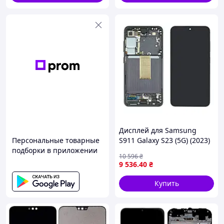
Дисплей для Samsung
Персональные товарные
S911 Galaxy S23 (5G) (2023)
подборки в приложении
с чёрным тачскрином и
10 596
₴
чёрной корпусной рамкой
9 536
.40
₴
GH82-30480A Original
Купить