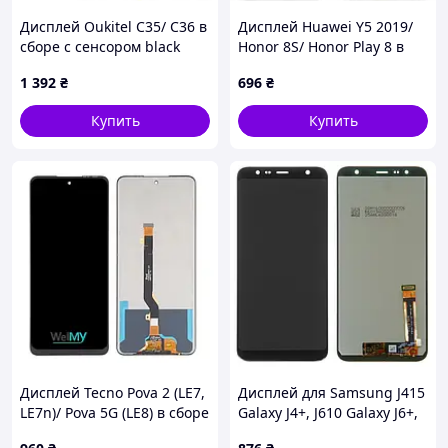
Дисплей Oukitel C35/ C36 в
Дисплей Huawei Y5 2019/
сборе с сенсором black
Honor 8S/ Honor Play 8 в
(Welmy)
сборе с сенсором и рамкой
1 392
₴
696
₴
black (rev 2.2)
Купить
Купить
Дисплей Tecno Pova 2 (LE7,
Дисплей для Samsung J415
LE7n)/ Pova 5G (LE8) в сборе
Galaxy J4+, J610 Galaxy J6+,
с сенсором black (Welty)
черный, без рамки,