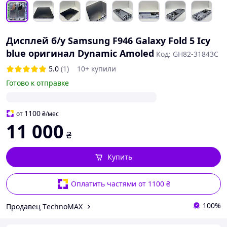
Дисплей б/у Samsung F946 Galaxy Fold 5 Icy
blue оригинал Dynamic Amoled
Код: GH82-31843C
5.0
(1)
10+ купили
Готово к отправке
1100
от
₴
/мес
11 000
₴
Купить
Оплатить частями от 1100 ₴
100%
Продавец ТechnoMAX