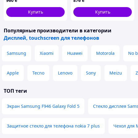
960
₴
876
₴
Оригинал (переклеенное
стекло)
Купить
Купить
Популярные производители
в категории
Дисплей, touchscreen для телефонов
Samsung
Xiaomi
Huawei
Motorola
No b
Apple
Tecno
Lenovo
Sony
Meizu
Z
ТОП теги
Экран Samsung F946 Galaxy Fold 5
Стекло дисплея Sams
Защитное стекло для телефона nokia 7 plus
Чехол для 