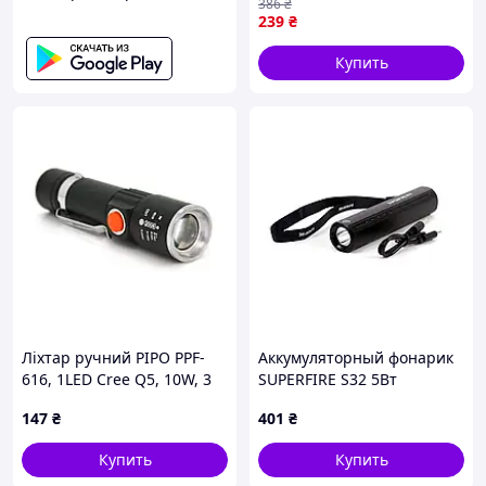
386
₴
солнечной панелью
239
₴
золотистий (1756375680)
Купить
Ліхтар ручний PIPO PPF-
Аккумуляторный фонарик
616, 1LED Cree Q5, 10W, 3
SUPERFIRE S32 5Вт
режими, ZOOM,
147
₴
401
₴
18650/2400 вбудований,
Black, IP44, USB,
Купить
Купить