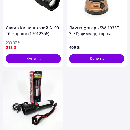
Ліхтар Кишеньковий A100-
Лампа-фонарь SW-1933T,
T6 Чорний (17012356)
3LED, диммер, корпус-
пластик, ударопрочный,
230
.07
₴
USB кабель + Solar, акум
218
₴
499
₴
18650, Brown, BOX
Купить
Купить