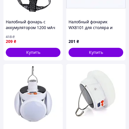
Налобный фонарь с
Налобный фонарик
аккумулятором 1200 мАч
WX8101 для столяра и
HP-JG-1 для яркого
механика 71983A89M
418
₴
освещения в любых
209
₴
201
₴
условиях
Купить
Купить