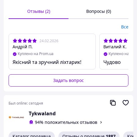
Отзывы (2)
Вопросы (0)
Все
24.02.2026
05.
Андрій П.
Виталий К.
Куплено на Prom.ua
Куплено на Pro
Якісний та зручний ліхтарик!
Чудово
Задать вопрос
Был online:
сегодня
Tykwaland
94% положительных отзывов
Каталог продавца
Отзывы о продавце
1887
Кон