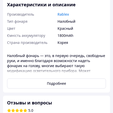
Характеристики и описание
Производитель
Rablex
Тип фонаря
Налобный
Цвет
Красный
Ємність аккумулятору
1800mAh
Страна производитель
Корея
Налобный фонарь — это, в первую очередь, свободные
руки, и именно благодаря возможности надеть
фонарик на голову, многие выбирают такую
модификацию осветительного прибора. Может
использоваться для широкого спектра задач: от поиска
янтаря до аутентичности денежных купюр при
Подробнее
проверке водяных знаков благодаря
ультрафиолету.фонарь также имеет красный цвет
свечения.
Отзывы и вопросы
5.0