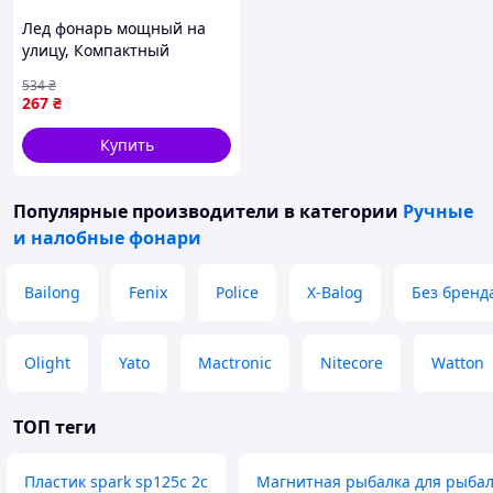
Лед фонарь мощный на
улицу, Компактный
аккумуляторный фонарь
534
₴
Тактический ручной для
267
₴
зсу SB-71
Купить
Популярные производители
в категории
Ручные
и налобные фонари
Bailong
Fenix
Police
X-Balog
Без бренд
Olight
Yato
Mactronic
Nitecore
Watton
ТОП теги
Пластик spark sp125c 2c
Магнитная рыбалка для рыбал