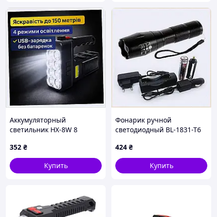
Аккумуляторный
Фонарик ручной
светильник HX-8W 8
светодиодный BL-1831-T6
диодов 500 Лм 41540H2C6
на аккумуляторе 18650
352
₴
424
₴
50B24P302
Купить
Купить