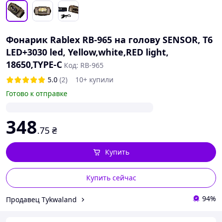
Фонарик Rablex RB-965 на голову SENSOR, T6
LED+3030 led, Yellow,white,RED light,
18650,TYPE-C
Код: RB-965
5.0
(2)
10+ купили
Готово к отправке
348
.75
₴
Купить
Купить сейчас
94%
Продавец Tykwaland