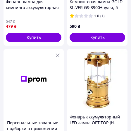
Фонарь-лампа для
Кемпинговая лампа GOLD
кемпинга аккумуляторная
SILVER GS-3900+пульт, 5
OPT-TOP BL 2029+SOLAR на
режимов, корпус-пластик,
1.0
(1)
солнечной батарее 14х12
ударопрочный, ip44,
547
₴
см (1756375550) D10-2026
встроенный акум
479
₴
590
₴
2500mAh, СЗУ+Solar,
Купить
Купить
Фонарь аккумуляторный
Персональные товарные
LED лампа OPT-TOP JH-
подборки в приложении
5800T с павербанком и