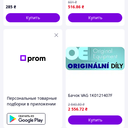
601
₴
W207 W212 W213 W217
285
₴
516
.86
₴
W218 W238 W222 W245
W253 W292 OE 1718690108
Купить
Купить
Бачок VAG 1K0121407F
Персональные товарные
подборки в приложении
2 840
.80
₴
2 556
.72
₴
Купить