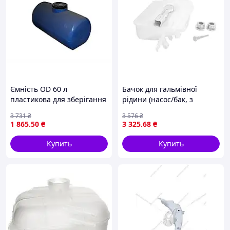
Ємність OD 60 л
Бачок для гальмівної
пластикова для зберігання
рідини (насос/бак, з
рідин з краном
прокладками) CITROEN
3 731
₴
3 576
₴
горизонтальна
BERLINGO, BERLINGO
1 865
.50
₴
3 325
.68
₴
MULTISPACE, PEUGEOT
PARTNER, PARTNER TEPEE
Купить
Купить