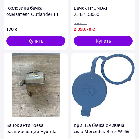
Горловина бачка
Бачок HYUNDAI
омывателя Outlander III
25431D3600
(8260A097) MITSUBISHI
3 046
₴
170
₴
2 893
.70
₴
Купить
Купить
Бачок антифреза
Кришка бачка омивача
расширяющий Hyundai
скла Mercedes-Benz W166
Sonata NF 5 25430-3K000
W169 W170 W171 W204