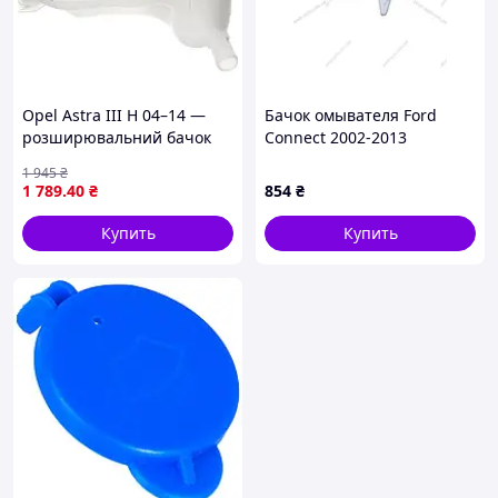
Opel Astra III H 04–14 —
Бачок омывателя Ford
розширювальний бачок
Connect 2002-2013
охолоджувальної рідини
(B030.65204) EXXEL
1 945
₴
1 789
.40
₴
854
₴
Купить
Купить