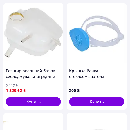
Розширювальний бачок
Крышка бачка
охолоджувальної рідини
стеклоомывателя –
Opel Zafira A 1999–2005
качественный аналог для
2 117
₴
Honda к разным моделям
1 820
.62
₴
200
₴
76802-TF0-G01, 76802-T6A-
003
Купить
Купить