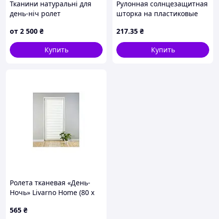
Тканини натуральні для
Рулонная солнцезащитная
день-ніч ролет
шторка на пластиковые
окна 125х68см, Черная
от
2 500
₴
217
.35
₴
Купить
Купить
Ролета тканевая «День-
Ночь» Livarno Home (80 x
150 см, белая, двойная)
565
₴