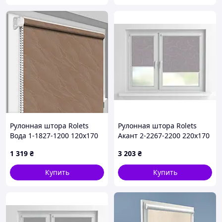
Рулонная штора Rolets
Рулонная штора Rolets
Вода 1-1827-1200 120x170
Акант 2-2267-2200 220x170
см открытого типа
см закрытого типа Светло-
1 319
₴
3 203
₴
Коричневая
серая
Купить
Купить