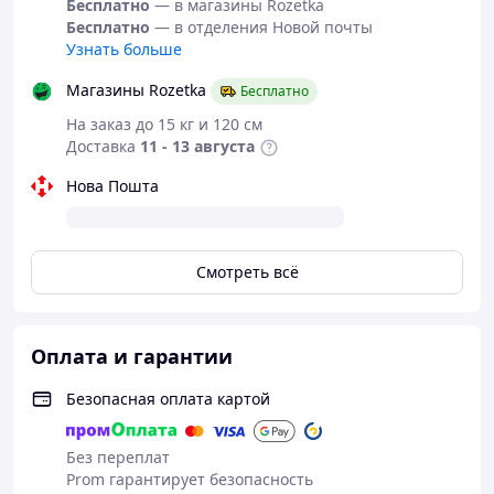
Бесплатно
— в магазины Rozetka
Бесплатно
— в отделения Новой почты
Рулонные шторы достаточно не привередливы, но при
Узнать больше
соблюдении правил использования и
бережного отношение прослужит вам долгий срок.
Магазины Rozetka
Бесплатно
Следуйте следующим правилам:
На заказ до 15 кг и 120 см
- Управлять цепной механизм плавно.
Доставка
11 - 13 августа
- Стулку окна со установленной шторой открывайте /
Нова Пошта
закрывайте без рывков.
- При подъеме / опускании цепочку удерживайте
вертикально.
Смотреть всё
- Избегайте ударов по механизму и ткани.
- Избегайте заломов, трения и постоянного намокания
тканей.
Оплата и гарантии
- На время проведения ремонтно-соблюдательных
работ, мытья окон и т.д. - рулонную штора
Безопасная оплата картой
испытываете в (поднятие положения) для
предотвращения загрязнений.
Без переплат
Как правильно сделать замеры для рулонных штор?
Prom гарантирует безопасность