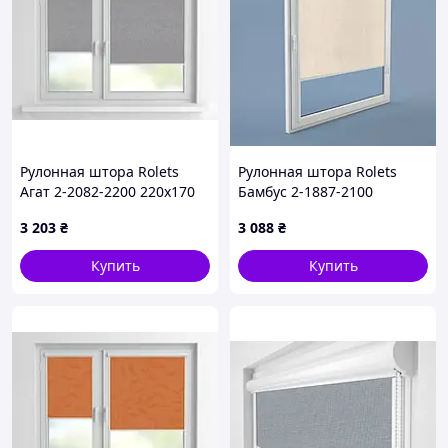
Рулонная штора Rolets
Рулонная штора Rolets
Агат 2-2082-2200 220x170
Бамбус 2-1887-2100
см закрытого типа Светло-
210x170 см закрытого типа
3 203
₴
3 088
₴
серая
Бежевая
Купить
Купить