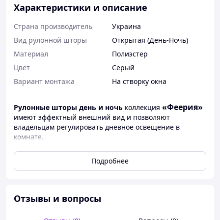
Характеристики и описание
Страна производитель
Украина
Вид рулонной шторы
Открытая (День-Ночь)
Материал
Полиэстер
Цвет
Серый
Вариант монтажа
На створку окна
«Феерия»
Рулонные шторы день и ночь
коллекция
имеют эффектный внешний вид и позволяют
владельцам регулировать дневное освещение в
комнате.
Турецкая ткань имеет смесовую структуру с блеском.
Подробнее
Состоит из светонепроницаемых и прозрачных полос
степень затемнения которых до 80%. Установив
рулонные шторы системы День-Ночь коллекции
"Феерия"
вы получаете более изысканный и
Отзывы и вопросы
практичный вариант для декора окон.
- Полотно ткани в данной системе можно чередовать