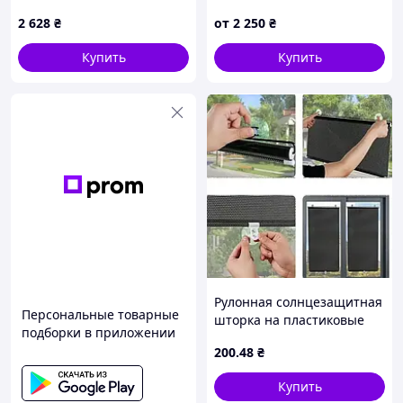
см закрытого типа Зеленая
2 628
₴
от
2 250
₴
Купить
Купить
Рулонная солнцезащитная
Персональные товарные
шторка на пластиковые
подборки в приложении
окна 45*125 см, Черная
200
.48
₴
Купить