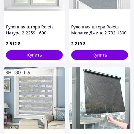
Рулонная штора Rolets
Рулонная штора Rolets
Натура 2-2259-1600
Меланж Джинс 2-732-1300
160x170 см закрытого типа
130x170 см закрытого типа
2 512
₴
2 219
₴
Терракотовая
Светло-серая
Купить
Купить