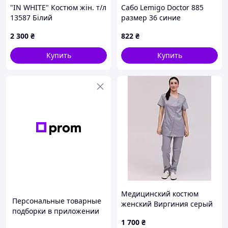
"IN WHITE" Костюм жін. т/л
Cабо Lemigo Doctor 885
13587 Білий
размер 36 синие
728850636A
2 300
₴
822
₴
Купить
Купить
Медицинский костюм
Персональные товарные
женский Виргиния серый
подборки в приложении
1 700
₴