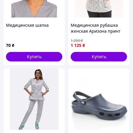
Медицинская шапка
Медицинская рубашка
женская Аризона принт
Kids +SIZE
1 250
₴
70
₴
1 125
₴
Купить
Купить