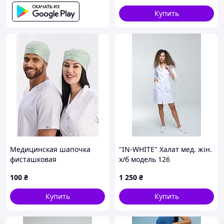
Купить
Медицинская шапочка
"IN-WHITE" Халат мед. жін.
фисташковая
х/б модель 126
100
₴
1 250
₴
Купить
Купить