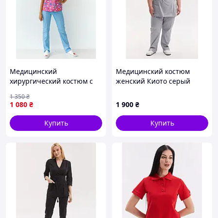
Медицинский
Медицинский костюм
хирургический костюм с
женский Киото серый
принтом женский Топаз
+SIZE
1 350
₴
Teeth pink
1 080
₴
1 900
₴
Купить
Купить