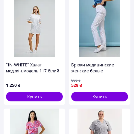
"IN-WHITE" Халат
Брюки медицинские
мед.жін.модель 117 білий
женские белые
660
₴
1 250
₴
528
₴
Купить
Купить