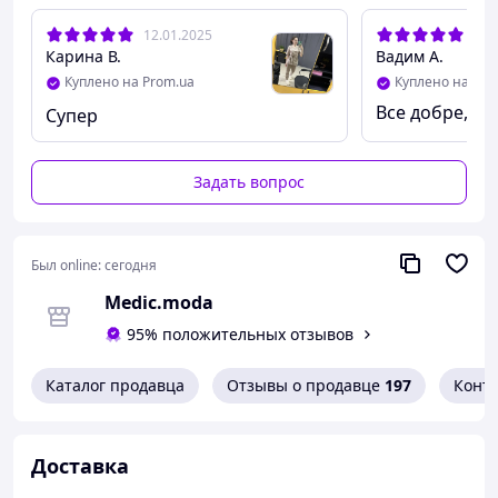
12.01.2025
01.
Карина В.
Вадим А.
Куплено на Prom.ua
Куплено на Pro
Все добре, дя
Супер
Задать вопрос
Был online:
сегодня
Мedic.moda
95% положительных отзывов
Каталог продавца
Отзывы о продавце
197
Конт
Доставка