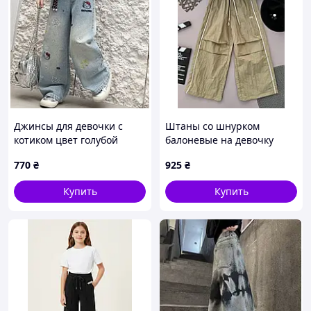
Джинсы для девочки с
Штаны со шнурком
котиком цвет голубой
балоневые на девочку
11168, Размер 130
Хаки 7825, 18, Bigesmalle,
770
₴
925
₴
Хаки, Для девочек, Лето,
128
Купить
Купить