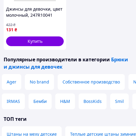
Джинсы для девочки, цвет
молочный, 247R10041
422
₴
131
₴
Купить
Популярные производители
в категории
Брюки
и джинсы для девочек
Ager
No brand
Собственное производство
N
IRMAS
Бемби
H&M
BossKids
Smil
ТОП теги
Штаны на меху детские
Теплые детские штаны зимни