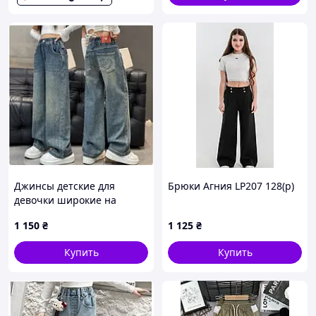
Джинсы детские для
Брюки Агния LP207 128(р)
девочки широкие на
резинке
1 150
₴
1 125
₴
Купить
Купить