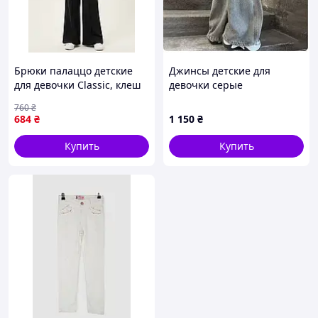
Брюки палаццо детские
Джинсы детские для
для девочки Classic, клеш
девочки серые
на резинке из ткани
760
₴
рубчик со стразами
684
₴
1 150
₴
Черный 116
Купить
Купить