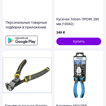
Видео, как мы упаковываем посылки
Кусачки Tolsen ПРОФІ 280
Персональные товарные
мм (10042)
подборки в приложении
349
₴
Купить
Торцевые кусачки Stanley
Бокорезы MOLDER