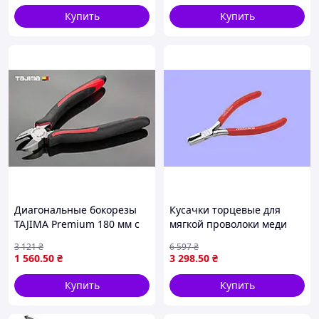
Купить
Купить
Диагональные бокорезы
Кусачки торцевые для
TAJIMA Premium 180 мм с
мягкой проволоки меди
изогнутыми губками и CrV
алюминия 110мм с
3 121
₴
6 597
₴
стали для универсального
прецизионными лезвиями
1 560
.50
₴
3 298
.50
₴
использования
Купить
Купить