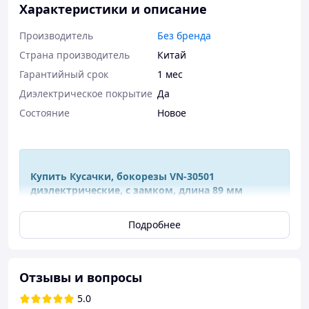
Характеристики и описание
Производитель
Без бренда
Страна производитель
Китай
Гарантийный срок
1 мес
Диэлектрическое покрытие
Да
Состояние
Новое
Купить Кусачки, бокорезы VN-30501
диэлектрические, с замком, длина 89 мм
Подробнее
Ремонт современной электроники и мобильных
устройств - это процесс, требующий
точности
и
аккуратности
. Комплектующие становятся все более
миниатюрными
, что предъявляет высокие
Отзывы и вопросы
требования к качеству используемых инструментов.
5.0
Наш ассортимент включает в себя специально