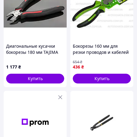
Вы всегда можете проконсультироваться и
задать любые интересующие Вас вопросы
Диагональные кусачки
Бокорезы 160 мм для
нашим менеджерам в разделе контакты
бокорезы 180 мм TAJIMA
резки проводов и кабелей
Premium (Япония) CrV,
для электриков и мастеров
654
₴
изогнутые губки,
по ремонту FLAME
1 177
₴
436
₴
универсальные
Купить
Купить
Отправка заказов осуществляется в день
оформления и оплаты, что гарантирует
быстрое получение!