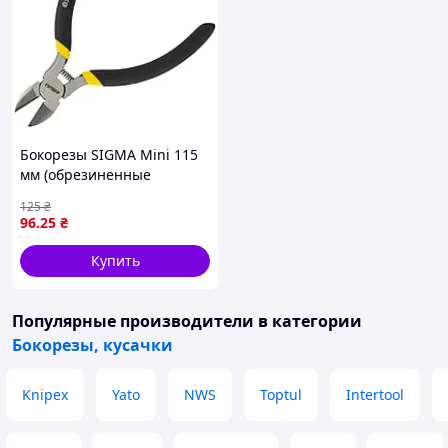
Бокорезы SIGMA Mini 115
мм (обрезиненные
рукоятки)
125
₴
96
.25
₴
Купить
Популярные производители
в категории
Бокорезы, кусачки
Knipex
Yato
NWS
Toptul
Intertool