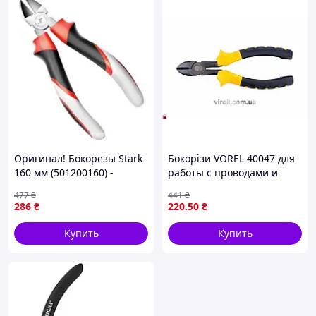
Оригинал! Бокорезы Stark
Бокорізи VOREL 40047 для
160 мм (501200160) -
работы с проводами и
Высшее качество!
кабелями из углеродной
477
₴
441
₴
стали с ізольованими
286
₴
220
.50
₴
ручками
Купить
Купить