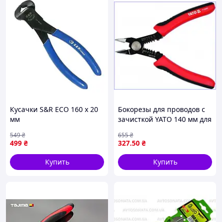
Кусачки S&R ECO 160 х 20
Бокорезы для проводов с
мм
зачисткой YATO 140 мм для
снятия изоляции и резки
549
₴
655
₴
проволоки до 3 мм
499
₴
327
.50
₴
Купить
Купить