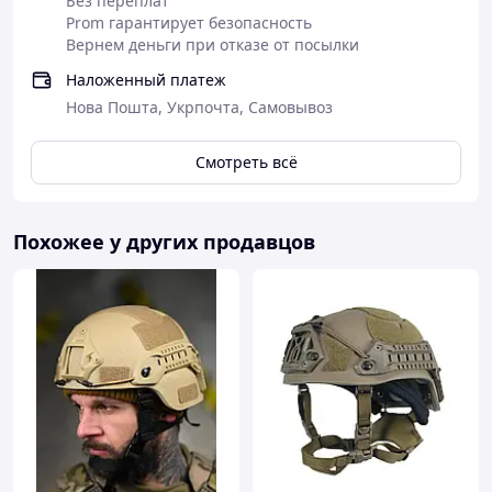
Без переплат
Prom гарантирует безопасность
Вернем деньги при отказе от посылки
Наложенный платеж
Нова Пошта, Укрпочта, Самовывоз
Смотреть всё
Технические характеристики шлема:
Похожее у других продавцов
-Модель: TOR FAST
-Производитель: Великобритания
-Цвет: Ranger Green (Олива)
-Уровень защиты NIJ IIIA (NATO)
-Соответствует госстадарту ДСТУ 8835:2019
-Вес: ~1.45 кг
-Год производства: 05/2023
-Регулировка размера с помощью колесика BOA