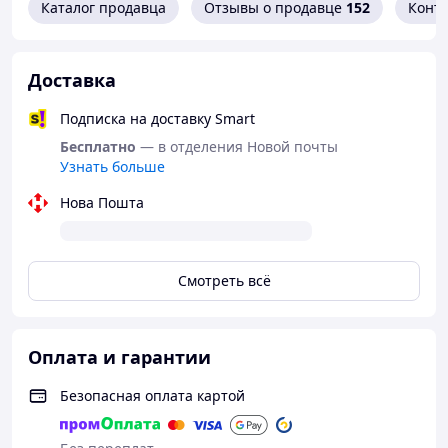
и воде, пламени. Совместим с дополнительными
Каталог продавца
Отзывы о продавце
152
Конт
аксессуарами, что делает его актуальным для
различных специальных операций. Выдерживает вред
от волн взрывов, защитить голову не только от ударов
Доставка
и падений, но и от обломков, шаров и их рикошетов.
FAST оснащен устройствами крепления и фиксации
Подписка на доставку Smart
шлема, боковыми направляющими планками для
Бесплатно
— в отделения Новой почты
установки нашоломного оборудования.
Узнать больше
Нова Пошта
Смотреть всё
Оплата и гарантии
Безопасная оплата картой