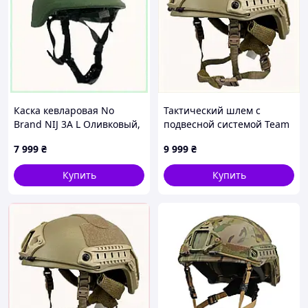
Каска кевларовая No
Тактический шлем с
Brand NIJ 3A L Оливковый,
подвесной системой Team
88118T9C2
Wendy XL Койот
7 999
₴
9 999
₴
876B49M13
Купить
Купить