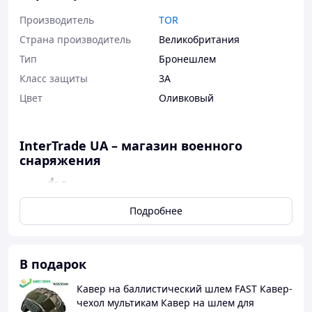
Производитель
TOR
Страна производитель
Великобритания
Тип
Бронешлем
Класс защиты
3А
Цвет
Оливковый
InterTrade UA – магазин военного
снаряжения
☝Здесь клиенты становятся
постоянными
Подробнее
👍Качественный товар
✈️Быстрая отправка
В подарок
💲Оплата при получении
Кавер на баллистический шлем FAST Кавер-
👉Есть возврат, обмен
чехол мультикам Кавер на шлем для