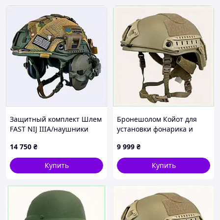
📲
+380636195889
Защитный комплект Шлем
Бронешолом Койот для
FAST NIJ IIIA/наушники
установки фонарика и
Walkers Razor Slim с
аксессуаров, C8764912X
14 750
₴
9 999
₴
чебурашкой/фонарик/
кавер XL Муль, 8C811B669
Купить
Купить