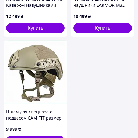
Кавером Навушниками
наушники EARMOR M32
Чебурашками Фонариком
PLUS с универсальным
12 499
₴
10 499
₴
каска
креплением
Купить
Купить
Шлем для спецназа с
подвесом CAM FIT размер
L Кевларовый 876491MC2
9 999
₴