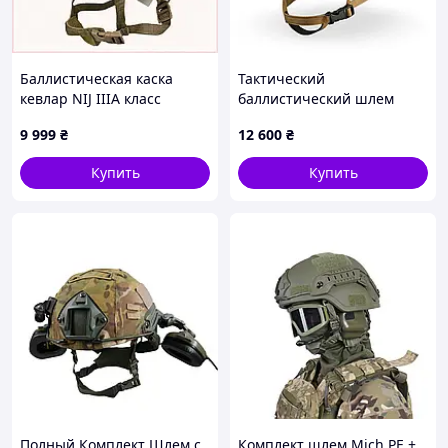
Баллистическая каска
Тактический
кевлар NIJ IIIA класс
баллистический шлем
защиты 3А H87C6491H2
ECLIPSE HC GEN 3 High Cut
9 999
₴
12 600
₴
(NIJ IIIA, ДСТУ 1) —
Мультикам
Купить
Купить
Полный Комплект Шлем с
Комплект шлем Mich PE +