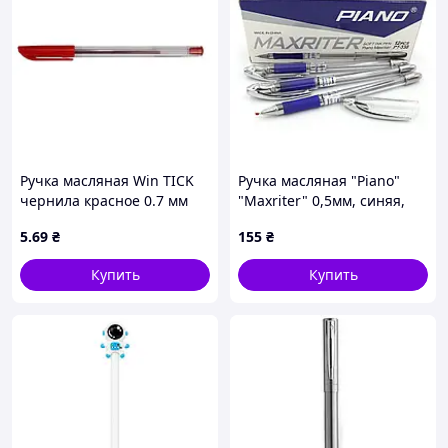
Ручка масляная Win TICK
Ручка масляная "Piano"
чернила красное 0.7 мм
"Maxriter" 0,5мм, синяя,
пластик (01010011)
грип, 12 шт. в уп. //
5
.69
₴
155
₴
Купить
Купить