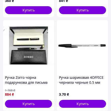
360
₴
841
₴
корпус синяя паста P0405-
5-2 - 5 шт. Код/Артикул
Купить
Купить
P0405-5-2
Ручка Zorro чорна
Ручка шариковая 4OFFICE
подарункова для письма
чернила черные 0.5 мм
та оформлення стильний
пластик 4-112 (01010369)
1 768
₴
аксесуар для офісу та
884
₴
3
.70
₴
навчання
Купить
Купить