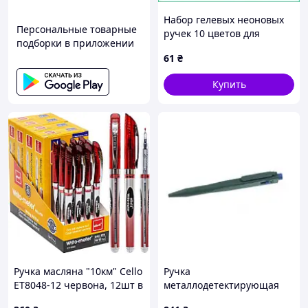
Набор гелевых неоновых
Персональные товарные
ручек 10 цветов для
подборки в приложении
рисования и школы 0.7 мм
61
₴
комплект для творчества и
заметок
Купить
Ручка масляна "10км" Cello
Ручка
ET8048-12 червона, 12шт в
металлодетектирующая
уп. /864-12/
Prohaccp Standart зеленый