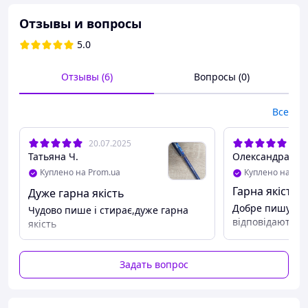
Отзывы и вопросы
5.0
Отзывы (6)
Вопросы (0)
Все
20.07.2025
09.
Татьяна Ч.
Олександра Я.
Куплено на Prom.ua
Куплено на Pro
Гарна якість
Дуже гарна якість
Добре пишуть, 
Чудово пише і стирає,дуже гарна
відповідають
якість
Гелевая ручка со стержнем "пишет-стирает"
Задать вопрос
Рельефная зона захвата
Игольчатый наконечник
Цвет чернил: синий