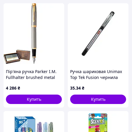
Пір'яна ручка Parker I.M.
Ручка шариковая Unimax
Fullhalter brushed metal
Top Tek Fusion чернила
(1931656) Нова!
черное 0.7 мм пластик (UX-
4 286
₴
35
.34
₴
10 000-01)
Купить
Купить