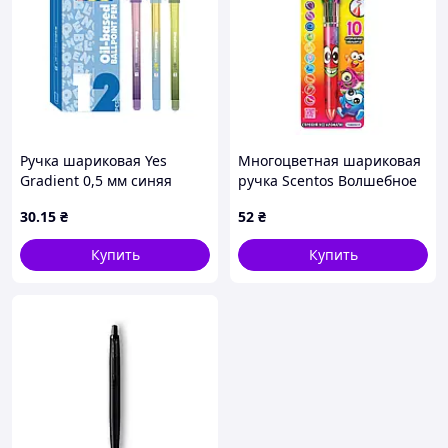
Ручка шариковая Yes
Многоцветная шариковая
Gradient 0,5 мм синяя
ручка Scentos Волшебное
настроение W3 11779-2
30
.15
₴
52
₴
Разноцветный (98896)
Купить
Купить