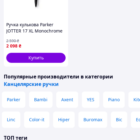
Ручка кулькова Parker
JOTTER 17 XL Monochrome
Black BT BP (12 432) —
2 590
₴
Гарантия
2 098
₴
Купить
Популярные производители
в категории
Канцелярские ручки
Parker
Bambi
Axent
YES
Piano
Kit
Linc
Color-it
Hiper
Buromax
Bic
E
ТОП теги