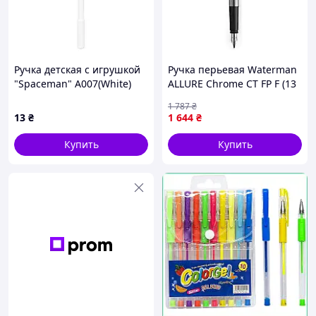
Ручка детская с игрушкой
Ручка перьевая Waterman
"Spaceman" A007(White)
ALLURE Chrome CT FP F (13
гелевая, синяя
314) — Доступный
1 787
₴
13
₴
1 644
₴
Купить
Купить