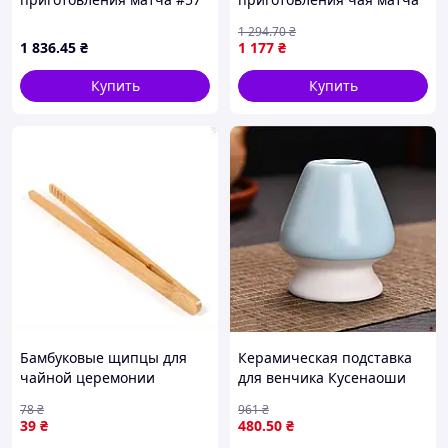
Количество персон
2
7 предметов White {1356-
1 294
.70
₴
piho}
Страна регистрации
1 836
.45
₴
1 177
₴
Украина
бренда
Купить
Купить
Страна-производитель
Китай
товара
Бамбуковые щипцы для
Керамическая подставка
чайной церемонии
для венчика Кусенаоши
аксессуар для аккуратного
Blue Ivory идеально
78
₴
961
₴
захвата чайных
подходит для матчей и
39
₴
480
.50
₴
принадлежностей
кухни