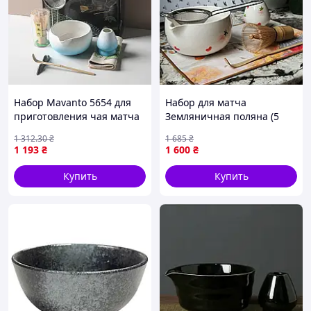
Набор Mavanto 5654 для
Набор для матча
приготовления чая матча
Земляничная поляна (5
7 предметов Blue + White
предметов)
1 312
.30
₴
1 685
₴
{1347-piho}
1 193
₴
1 600
₴
Купить
Купить