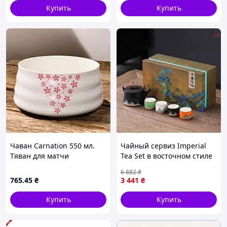
Купить
Купить
Чаван Carnation 550 мл.
Чайный сервиз Imperial
Тяван для матчи
Tea Set в восточном стиле
на 5 предметов для
6 882
₴
истинных ценителей чая
765
.45
₴
3 441
₴
Купить
Купить