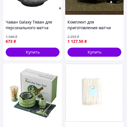
Чаван Galaxy Тяван для
Комплект для
персонального матча
приготовления матчи
улучшает вашу игру и
Black Gloss Katakuchi из 2
1 346
₴
2 255
₴
повышает результаты на
предметов для истинных
673
₴
1 127
.50
₴
новом уровне
ценителей чая
Купить
Купить