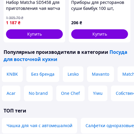
Набор Matcha SD5458 для
Приборы для ресторанов
приготовления чая матча
суши бамбук 100 шт,
7 предметов Green {1327-
615C47A32C
1 305
.70
₴
piho}
1 187
₴
206
₴
Купить
Купить
Популярные производители
в категории
Посуда
для восточной кухни
KNBK
Без бренда
Lesko
Mavanto
Match
Acar
No brand
One Chef
Yiwu
Собстве
ТОП теги
Чашка для чая с автомешалкой
Салфетки одноразовые