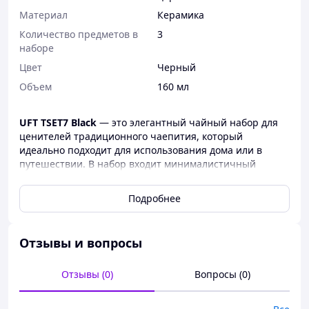
Материал
Керамика
Количество предметов в
3
наборе
Цвет
Черный
Объем
160 мл
UFT TSET7 Black
— это элегантный чайный набор для
ценителей традиционного чаепития, который
идеально подходит для использования дома или в
путешествии. В набор входит минималистичный
чайничек объёмом 160 мл и две пиалы по 65 мл
каждая. Все элементы выполнены из
Подробнее
высококачественной глины с чёрным матовым
покрытием, что придаёт им стильный и современный
вид.
Отзывы и вопросы
Набор поставляется в аккуратной картонной упаковке,
которая не только защищает посуду, но и делает его
Отзывы (0)
Вопросы (0)
удобным для транспортировки. Он легко поместится в
сумку или рюкзак, позволяя вам наслаждаться чайной