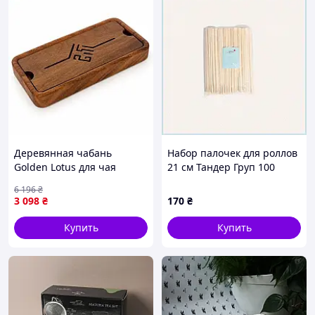
Деревянная чабань
Набор палочек для роллов
Golden Lotus для чая
21 см Тандер Груп 100
38×15×4 см для
единиц, 2MB67611H7
6 196
₴
приготовления напитков и
3 098
₴
170
₴
настоек
Купить
Купить