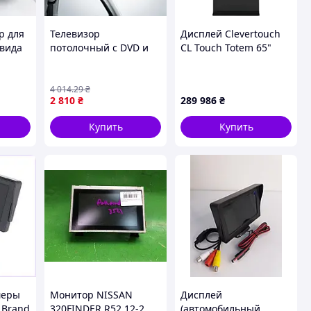
р для
Телевизор
Дисплей Clevertouch
 вида
потолочный с DVD и
CL Touch Totem 65"
ый /
цифровым тюнером,
мер
Nokasonic NK-900D,
Серый /
4 014
.29
₴
2 810
₴
289 986
₴
Автомобильный
телевизор /
Купить
Купить
Автомонитор на
потолок
меры
Монитор NISSAN
Дисплей
 Brand
320FINDER R52 12-2
(автомобильный