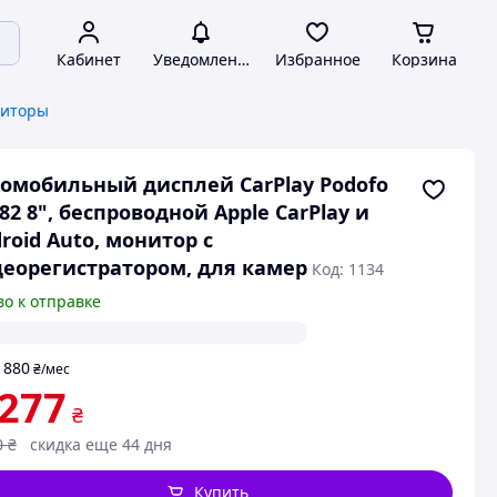
Кабинет
Уведомления
Избранное
Корзина
ниторы
омобильный дисплей CarPlay Podofo
82 8", беспроводной Apple CarPlay и
roid Auto, монитор с
еорегистратором, для камер
Код: 1134
во к отправке
880
т
₴
/мес
 277
₴
0
₴
скидка еще 44 дня
Купить