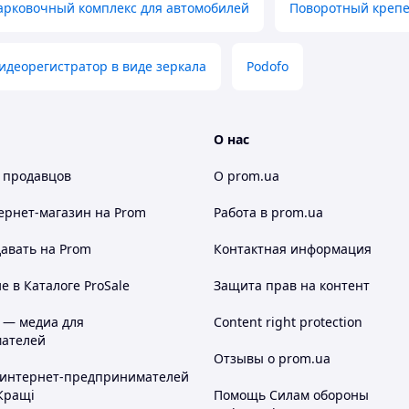
арковочный комплекс для автомобилей
Поворотный крепе
японский / корейский / французский / немецкий
кий / венгерский / чешский / литовский /
идеорегистратор в виде зеркала
Podofo
все регулируемые камеры)
 камеры)
ция:
О нас
 продавцов
О prom.ua
ернет-магазин
на Prom
Работа в prom.ua
авать на Prom
Контактная информация
 в Каталоге ProSale
Защита прав на контент
 — медиа для
Content right protection
ателей
Отзывы о prom.ua
 интернет-предпринимателей
Кращі
Помощь Силам обороны