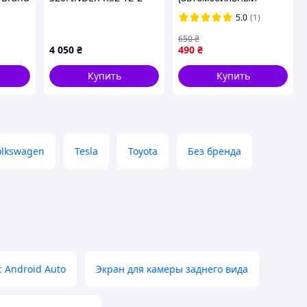
280091-1LA0A
монитор) LCD 4.3 для
5.0
(1)
двух камер
650
₴
4 050
₴
490
₴
Купить
Купить
olkswagen
Tesla
Toyota
Без бренда
 Android Auto
Экран для камеры заднего вида