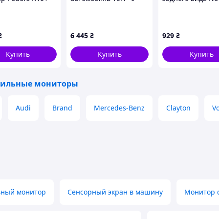
й (100300),
VGA и пультом ДУ
DS-5 5'' Черный
09HC9
1K5950E99
(2530401425)
89K90E143
₴
6 445
₴
929
₴
Купить
Купить
Купить
бильные мониторы
Audi
Brand
Mercedes-Benz
Clayton
V
а
tooth для CarPlay и Android Auto
ьный монитор
Сенсорный экран в машину
Монитор с
секунду