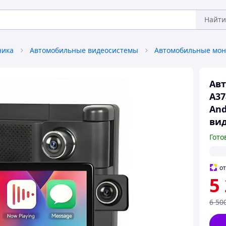
Найти
ника
Автомобильные видеосистемы
Автомобильные мо
Авт
A37
And
вид
Гото
о
5
6 50