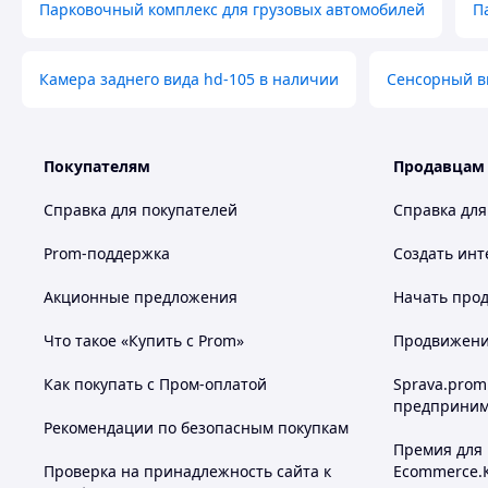
Парковочный комплекс для грузовых автомобилей
П
Многоязычный интерфейс: китайский / английский / 
/ итальянский / испанский / русский / турецкий / польс
нидерландский / португальский языки
Камера заднего вида hd-105 в наличии
Сенсорный в
Парковочная разметка на камере заднего вида: да
Зеркальное отображение камеры: поддерживается (
Поворот камеры: поддерживается (все регулируемые
Комплекта
Покупателям
Продавцам
Автомобильный монитор
Справка для покупателей
Справка для
Кабель питания в прикуривателе
Крепление монитора
Prom-поддержка
Создать инт
Кабель AUX
Наклейка для крепления монитора
Акционные предложения
Начать прод
Инструкция
Что такое «Купить с Prom»
Продвижение
Как покупать с Пром-оплатой
Sprava.prom
предприним
Похожие товары по характеристикам
Рекомендации по безопасным покупкам
Премия для
Проверка на принадлежность сайта к
Ecommerce.