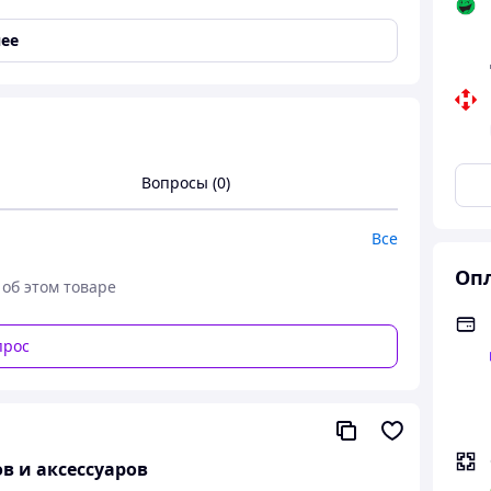
Hyundai
,
Bentley
,
Chevrolet
,
Land Rover
,
Mazda
,
ее
uzuki
,
Peugeot
,
Maserati
,
Maybach
,
Daewoo
,
nz
,
Volvo
,
BMW
,
Chery
,
Toyota
,
Samsung
,
Subaru
,
R
,
V60
Вопросы (0)
Все
Опл
 об этом товаре
прос
в и аксессуаров
odofo A3782 и поддержкой Apple CarPlay /