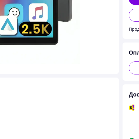
Оп
Дос