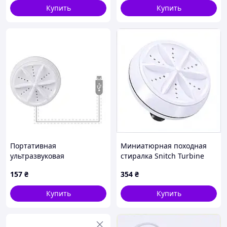
Купить
Купить
Портативная
Миниатюрная походная
ультразвуковая
стиралка Snitch Turbine
стиральная машина с
Wash, 85X1M5850
157
₴
354
₴
мини-USB Mini Wash
Купить
Купить