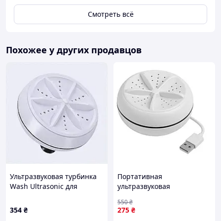
Упаковка
Смотреть всё
Похожее у других продавцов
Ультразвуковая турбинка
Портативная
Wash Ultrasonic для
ультразвуковая
общежитий, 851H5850P
стиральная машина,
550
₴
Стиральная машина для
354
₴
275
₴
дачи Складная QH-86