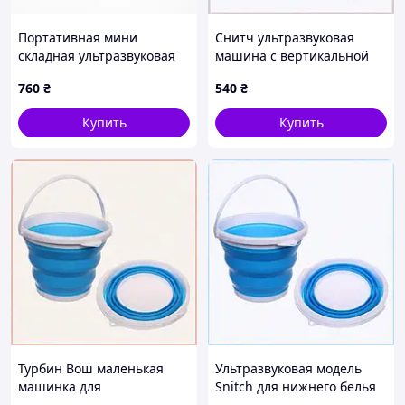
Портативная мини
Снитч ультразвуковая
складная ультразвуковая
машина с вертикальной
стиральная машинка на
загрузкой 85AB15853
760
₴
540
₴
12L
Купить
Купить
Турбин Вош маленькая
Ультразвуковая модель
машинка для
Snitch для нижнего белья
командировок, P851585T3X
K8P515P853