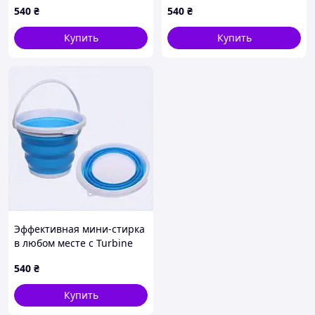
540
₴
540
₴
Купить
Купить
Эффективная мини-стирка
в любом месте с Turbine
Wash 851B585AA3
540
₴
Купить