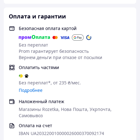
Оплата и гарантии
Безопасная оплата картой
Без переплат
Prom гарантирует безопасность
Вернем деньги при отказе от посылки
Оплатить частями
Без переплат*, от 235 ₴/мес.
Подробнее
Наложенный платеж
Магазины Rozetka, Нова Пошта, Укрпочта,
Комплектация
:
Самовывоз
Стиральная машинка
Оплата на счет
Кабель для питания
IBAN UA203220010000026000370092174
Корзина для отжима (в разборном виде)