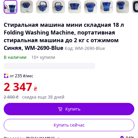
Стиральная машина мини складная 18 л
Folding Washing Machine, портативная
стиральная машина до 2 кг с отжимом
Синяя, WM-2690-Blue
Код: WM-2690-Blue
В наличии
10+ купили
235
от
₴
/мес
2 347
₴
2 800
₴
скидка еще 38 дней
Купить
Купить сейчас
94%