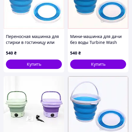
Переносная машинка для
Мини-машинка для дачи
стирки в гостиницу или
без воды Turbine Wash
хостел 85E158E53
8515H8M53
540
₴
540
₴
Купить
Купить