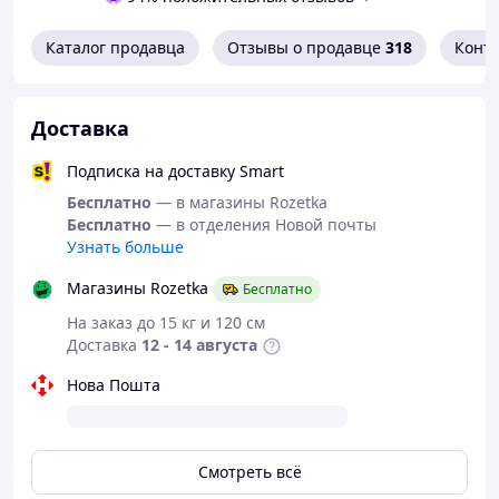
Складная конструкция легко хранить даже в
малых помещениях.
Каталог продавца
Отзывы о продавце
318
Конт
Мощный мотор – стабильная работа и
эффективная стирка.
Простая система управления – поворотная
Доставка
ручка.
Легкий вес и ручка удобно переносить.
Подписка на доставку Smart
Идеальный вариант для путешествий, дачи или
офиса.
Бесплатно
— в магазины Rozetka
Бесплатно
— в отделения Новой почты
Характеристики
:
Узнать больше
Тип: стиральная машина
Магазины Rozetka
Тип загрузки: верхняя загрузка
Бесплатно
Вес загрузки: до 2кг
На заказ до 15 кг и 120 см
Питание: от сети
Доставка
12 - 14 августа
Мощность: 50Вт
Напряжение: 220В
Нова Пошта
Энергоэффективность: ‎А+++
Отжим: да
Материал: пластик
Размер: ‎36,5 х 38 х 22 см
Смотреть всё
Цвет: синий