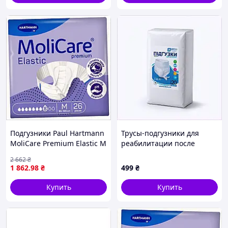
Подгузники Paul Hartmann
Трусы-подгузники для
MoliCare Premium Elastic M
реабилитации после
для взрослых 26 шт
травм, 20 шт, T88898X94
2 662
₴
878X132H2A
1 862
.98
₴
499
₴
Купить
Купить