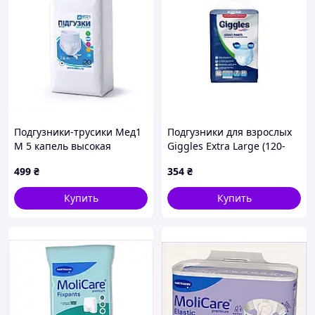
Подгузники-трусики Мед1
Подгузники для взрослых
М 5 капель высокая
Giggles Extra Large (120-
впитываемость H888X9894
170 см) 7 шт
499
₴
354
₴
(8680131205592) v
Купить
Купить