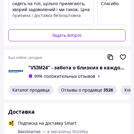
подходят даже для чувствительной кожи.
сидять на тілі, щільно прилягають,
Спасибо.
хворий задоволений і ми також. Ціна
Не содержат латекса
— безопасны для
приємна і доставка безкоштовна
аллергиков.
Преимущества
⚠️
Обратите внимание
: часто подгузники для
Все сподобалось
взрослых ошибочно называют "памперсами". Однако
Задать вопрос
Недостатки
Pampers — это бренд
, а
Dr. Comfort — это
Нема
одноразовые гигиенические трусики
,
разработанные для эффективного впитывания
жидкости и защиты кожи.
Был online:
сегодня
"VSIM24" - забота о близких в каждом доме!
📦
Упаковка:
99% положительных отзывов
Количество:
30 шт
Размер:
M
Каталог продавца
Отзывы о продавце
3526
Кон
Обхват талии:
примерно 70–120 см
Доставка
Подписка на доставку Smart
Бесплатно
— в магазины Rozetka