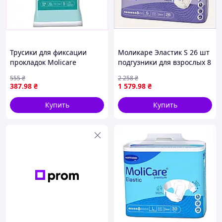
Трусики для фиксации
Моликаре Эластик S 26 шт
прокладок Molicare
подгузники для взрослых 8
Premium XL 5 шт,
капель, 8781K3T21
555
₴
2 258
₴
878B13H1A0
387
.98
₴
1 579
.98
₴
Купить
Купить