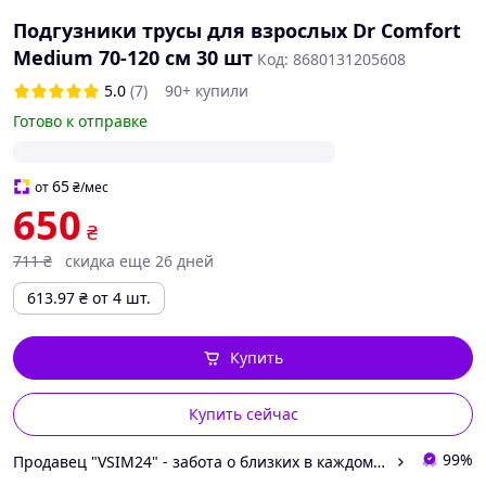
Подгузники трусы для взрослых Dr Comfort
Medium 70-120 см 30 шт
Код: 8680131205608
5.0
(7)
90+ купили
Готово к отправке
65
от
₴
/мес
650
₴
711
₴
скидка еще 26 дней
613.97
₴
от 4 шт.
Купить
Купить сейчас
99%
Продавец "VSIM24" - забота о близких в каждом доме!