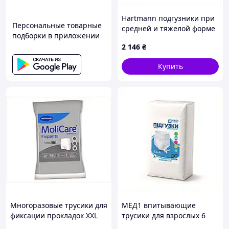
Hartmann подгузники при
Персональные товарные
средней и тяжелой форме
подборки в приложении
недержания, 8T7A81319
2 146
₴
Купить
Многоразовые трусики для
МЕД1 впитывающие
фиксации прокладок XXL
трусики для взрослых 6
Моликар Премиум
капель 20 шт 8889M8H9T1