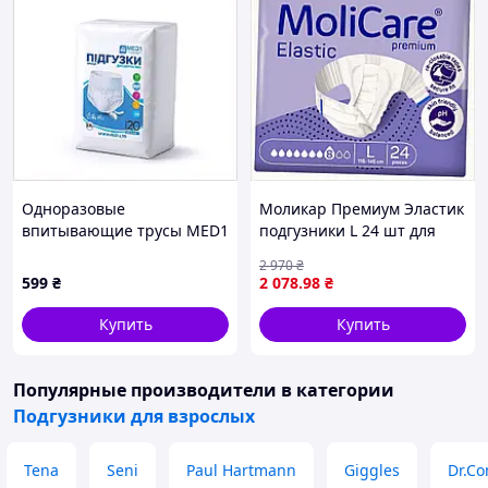
Одноразовые
Моликар Премиум Эластик
впитывающие трусы MED1
подгузники L 24 шт для
XXL 20 шт анатомические
пожилых людей,
2 970
₴
90H2954H6
H8781323H
599
₴
2 078
.98
₴
Купить
Купить
Популярные производители
в категории
Подгузники для взрослых
Tena
Seni
Paul Hartmann
Giggles
Dr.Co