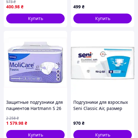
573
₴
87C8M1311P
400
.98
₴
499
₴
Купить
Купить
Защитные подгузники для
Подгузники для взрослых
пациентов Hartmann S 26
Seni Classic Air, размер
шт с индикатором
Medium (75-110 см), 6
2 258
₴
B878M1321B
капель, 30 шт
1 579
.98
₴
970
₴
Купить
Купить