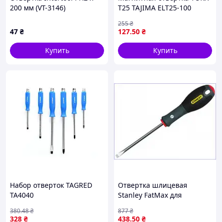
200 мм (VT-3146)
T25 TAJIMA ELT25-100
5x200 мм для надежной
255
₴
работы с крепежом
47
₴
127
.50
₴
Купить
Купить
Набор отверток TAGRED
Отвертка шлицевая
TA4040
Stanley FatMax для
профессионалов с
380
.48
₴
877
₴
хромованадиевой сталью
328
₴
438
.50
₴