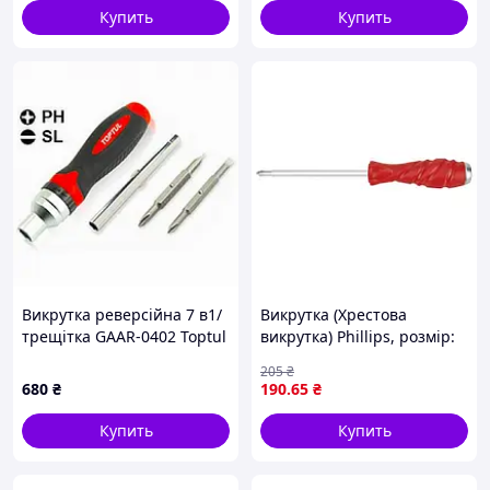
Купить
Купить
Викрутка реверсійна 7 в1/
Викрутка (Хрестова
трещітка GAAR-0402 Toptul
викрутка) Phillips, розмір:
PH1, довжина: 100 мм,
205
₴
довжина 2: 210 мм, ручка:
680
₴
190
.65
₴
ергономічний / ударний /
проти
Купить
Купить