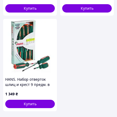
и удобной рукояткой
Купить
Купить
HANS. Набор отверток
шлиц и крест 9 предм. в
картоне (06400-9MG)
1 349
₴
Купить