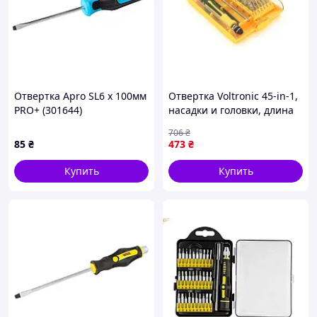
Отвертка Apro SL6 x 100мм
Отвертка Voltronic 45-in-1,
PRO+ (301644)
насадки и головки, длина
держателя 88 mm 3958393
706
₴
zabka/sh
85
₴
473
₴
Купить
Купить