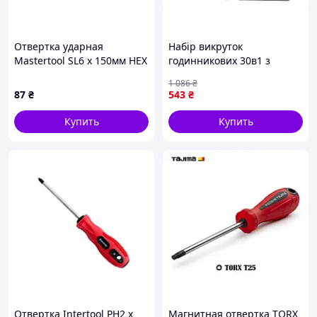
Отвертка ударная
Набір викруток
Mastertool SL6 x 150мм HEX
годинникових 30в1 з
(49-6615)
подовжувачем CrV для
1 086
₴
ремонту годинників у
87
₴
543
₴
пластиковому кейсі
Купить
Купить
Отвертка Intertool PH2 х
Магнитная отвертка TORX