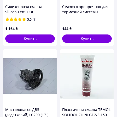
Силиконовая смазка -
Смазка жаропрочная для
Silicon-Fett 0.1л.
тормозной системы
Superfit (5 мл), Bosch
5.0
(3)
5000000151
1 164
₴
144
₴
Купить
Купить
Мастилонасос ДВЗ
Пластичная смазка TEMOL
(додатковий) LC200 (17-)
SOLIDOL ZH NLGI 2/3 150