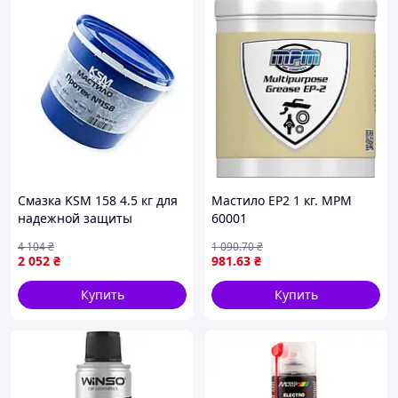
Смазка KSM 158 4.5 кг для
Мастило EP2 1 кг. MPM
надежной защиты
60001
механизмов и продления
4 104
₴
1 090
.70
₴
срока службы
2 052
₴
981
.63
₴
оборудования
Купить
Купить