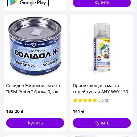
Купить
Солидол Жировой cмазка
Проникающая смазка-
"KSM Protec" банка 0,4 кг
спрей густая ANY WAY 150
мл
5.0
(2)
133
.20
₴
141
₴
Купить
Купить