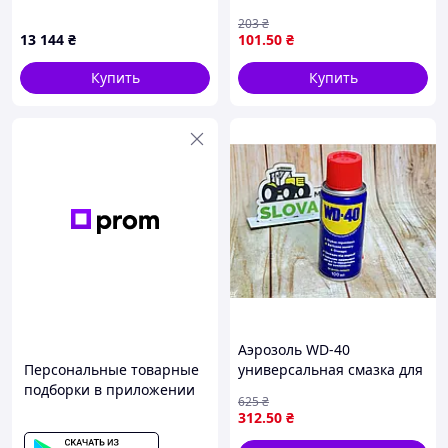
4,5d (151A051020) Toyota
мл для надежной защиты
203
₴
механизмов и узлов
13 144
₴
101
.50
₴
Купить
Купить
Аэрозоль WD-40
Персональные товарные
универсальная смазка для
подборки в приложении
защиты и ухода за
625
₴
механизмами и
312
.50
₴
поверхностями 100 мл