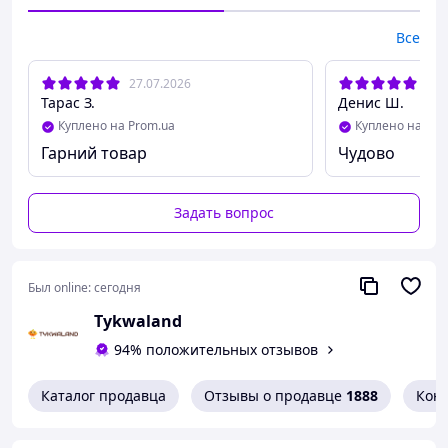
Все
27.07.2026
14.
Тарас З.
Денис Ш.
Куплено на Prom.ua
Куплено на Pro
Гарний товар
Чудово
Задать вопрос
Был online:
сегодня
Tykwaland
94% положительных отзывов
Каталог продавца
Отзывы о продавце
1888
Кон