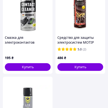
Смазка для
Средство для защиты
электроконтактов
электросистем MOTIP
(очиститель)
Electro Protect аэрозоль
5.0
(2)
=WINSO/ZOLLEX=
500 мл (090108BS)
АЭРОЗОЛЬ 400 мл. !!!! elf
195
₴
486
₴
Купить
Купить