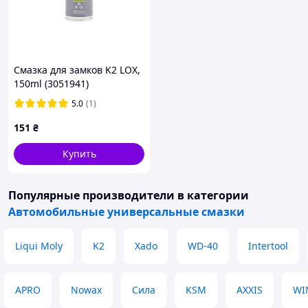
Смазка для замков K2 LOX,
150ml (3051941)
5.0
(1)
151
₴
Купить
Популярные производители
в категории
Автомобильные универсальные смазки
Liqui Moly
K2
Xado
WD-40
Intertool
APRO
Nowax
Сила
KSM
AXXIS
WI