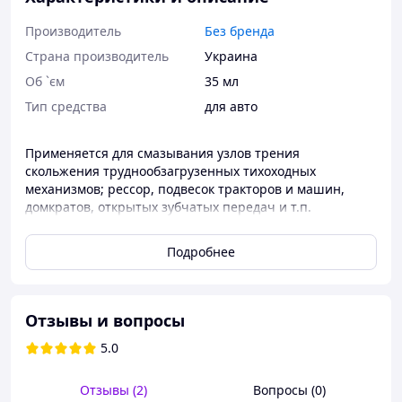
Производитель
Без бренда
Страна производитель
Украина
Об `єм
35 мл
Тип средства
для авто
Применяется для смазывания узлов трения
скольжения труднообзагрузенных тихоходных
механизмов; рессор, подвесок тракторов и машин,
домкратов, открытых зубчатых передач и т.п.
Производится из нефтяных масел средней вязкости,
загущенных гидратированным кальциевым мылом
Подробнее
жирных кислот растительных и животных жиров, с
добавлением графита, выполняющего роль твердого
смазочного материала.
Отзывы и вопросы
5.0
Отзывы (2)
Вопросы (0)