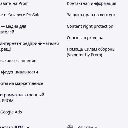
авать на Prom
Контактная информация
 в Каталоге ProSale
Защита прав на контент
 — медиа для
Content right protection
ателей
Отзывы о prom.ua
 интернет-предпринимателей
Кращі
Помощь Силам обороны
(Volonter by Prom)
льское соглашение
онфиденциальности
боты на маркетплейсе
рограмма электронный
с PROM
 Google Ads
ветлая
Русский
BETA