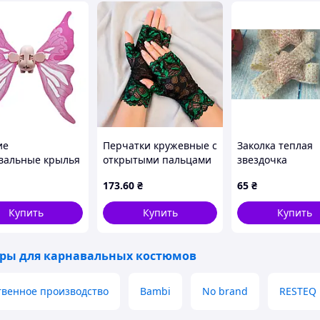
них представлений и игр.
ие
Перчатки кружевные с
Заколка теплая
вальные крылья
открытыми пальцами
звездочка
чка" 85047E
20см (черные с
173
.60
₴
65
₴
, свет,
зеленым)
ижные
Купить
Купить
Купить
ары для карнавальных костюмов
твенное производство
Bambi
No brand
RESTEQ