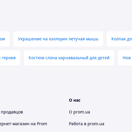
рои
Украшение на хэллоуин летучая мышь
Колпак д
 героев
Костюм слона карнавальный для детей
Нож 
О нас
 продавцов
О prom.ua
ернет-магазин
на Prom
Работа в prom.ua