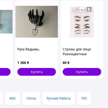
Рука Ведьмы,
Стразы для лица
Разноцветные
самоцветы T24141 ТМ
1 266
₴
60
₴
LUKKY
Купить
Купить
MIC
China
Ручная Работа
YES