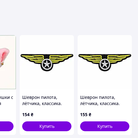
ушки с
Шеврон пилота,
Шеврон пилота,
я
лётчика, классика.
лётчика, классика.
Вышивка.
Вышивка.
154
₴
155
₴
Термонаклейка на
Термонаклейка на
одежду
одежду
Купить
Купить