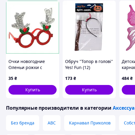
• После праздника шляпу можно использовать для домаш
Похожие товары по характеристикам
Очки новогодние
Обруч "Топор в голові"
Детск
Оленьи рожки с
Yes! Fun (12)
карна
пайетками
"Бабо
35
₴
173
₴
484
₴
карнавальный
музыка
аксессуар для
подв
Купить
Купить
фотосессии взрослых
и детей серебро
Популярные производители
в категории
Аксессу
Без бренда
ABC
Карнавал Приколов
Собс