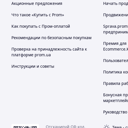
Акционные предложения
Начать прод
Что такое «Купить с Prom»
Продвижение
Как покупать с Пром-оплатой
Sprava.prom
предприним
Рекомендации по безопасным покупкам
Премия для
Проверка на принадлежность сайта к
Ecommerce.
платформе prom.ua
Пользовате
Инструкции и советы
Политика к
Правила ра
Бонусная п
маркетплей
Руководство
Отсканируй QR-код,
Тема
-
с