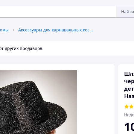
Найти
тюмы
Аксессуары для карнавальных костюмов
от других продавцов
Шл
чер
дет
Наз
Недо
1