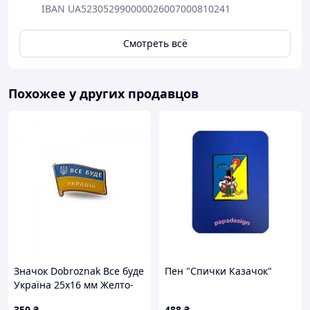
IBAN UA523052990000026007000810241
Смотреть всё
Похожее у других продавцов
Значок Dobroznak Все буде
Пен "Спички Казачок"
Україна 25х16 мм Желто-
голубой (6018)
350
₴
488
₴