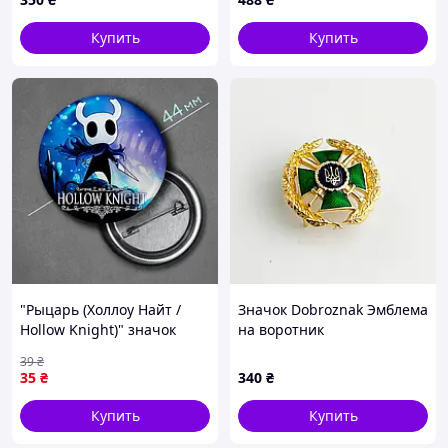
Купить
Купить
"Рыцарь (Холлоу Найт /
Значок Dobroznak Эмблема
Hollow Knight)" значок
на воротник
круглый на булавке Ø44
Государственной
39
₴
мм
пограничной службы
35
₴
340
₴
Украины 26х26 мм (6123)
Купить
Купить