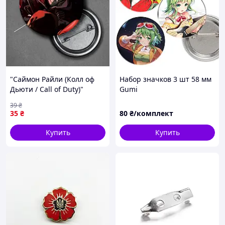
"Саймон Райли (Колл оф
Набор значков 3 шт 58 мм
Дьюти / Call of Duty)"
Gumi
значок круглый на булавке
39
₴
Ø44 мм
35
₴
80
₴/комплект
Купить
Купить