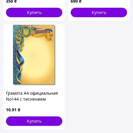
350
₴
690
₴
Купить
Купить
Грамота А4 официальная
No144 с тиснением
10
.91
₴
Купить