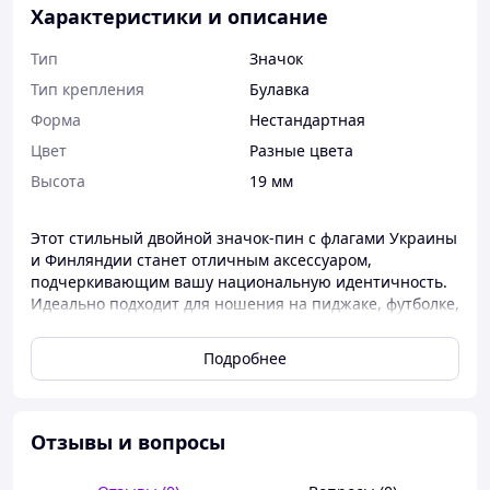
Характеристики и описание
Тип
Значок
Тип крепления
Булавка
Форма
Нестандартная
Цвет
Разные цвета
Высота
19 мм
Этот стильный двойной значок-пин с флагами Украины
и Финляндии станет отличным аксессуаром,
подчеркивающим вашу национальную идентичность.
Идеально подходит для ношения на пиджаке, футболке,
платье, рюкзаке или других предметах одежды и
аксессуарах. Дизайн объединяет два флага,
Подробнее
символизируя дружбу и сотрудничество между
странами.
Основные характеристики:
Отзывы и вопросы
Материал:
изготовлен из прочного металла с
высококачественным латунным покрытием,