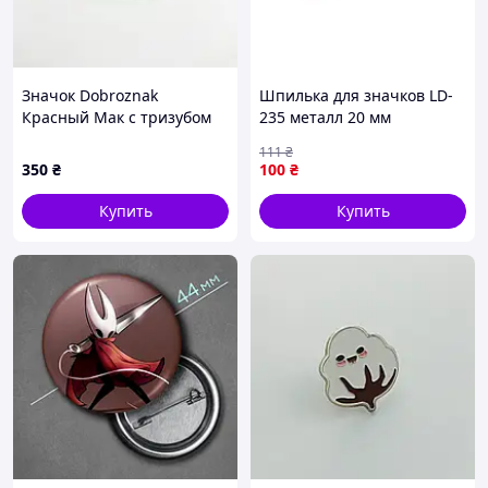
Значок Dobroznak
Шпилька для значков LD-
Красный Мак с тризубом
235 металл 20 мм
2х2 см Красный (4529)
111
₴
350
₴
100
₴
Купить
Купить