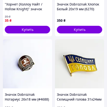
"Хорнет (Холлоу Найт /
Значок Dobroznak Хлопок
Hollow Knight)" значок
Белый 20х19 мм (6270)
круглый на булавке Ø44
39
₴
мм
35
₴
350
₴
Купить
Купить
Значок Dobroznak
Значок Dobroznak
Нотариус 26х18 мм (#4688)
Селищний голова 31x24мм
Желто-синий (7207)