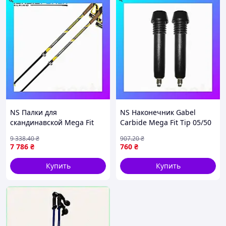
NS Палки для
NS Наконечник Gabel
скандинавской Mega Fit
Carbide Mega Fit Tip 05/50
ходьбы Vipole Hercules
(7905501400010) Nes22/Q
9 338
.40
₴
907
.20
₴
Vario Carbon +200 GR
7 786
₴
760
₴
(SW20 04) Nes22/Q
Купить
Купить