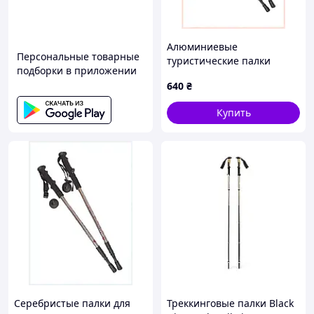
Алюминиевые
Персональные товарные
туристические палки
подборки в приложении
Antishock с каучуковой
640
₴
ручкой, E86E07548M
Купить
Серебристые палки для
Треккинговые палки Black