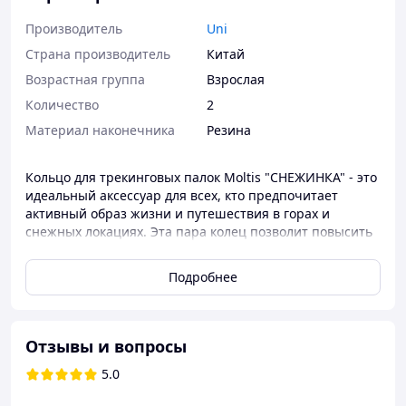
Производитель
Uni
Страна производитель
Китай
Возрастная группа
Взрослая
Количество
2
Материал наконечника
Резина
Кольцо для трекинговых палок Moltis "СНЕЖИНКА" - это
идеальный аксессуар для всех, кто предпочитает
активный образ жизни и путешествия в горах и
снежных локациях. Эта пара колец позволит повысить
функциональность ваших трекинговых палок и
обеспечить безопасность и комфорт во время
Подробнее
путешествий в условиях снега и льда. Каждое кольцо
изготовлено из высококачественного материала,
обеспечивающего устойчивость к агрессивному
воздействию погодных условий и механическим
Отзывы и вопросы
повреждениям. Дизайн колец "СНЕЖИНКА"
5.0
инспирирован природной красотой снежинок, придав
вашим палкам необычный вид. Эти кольца легко