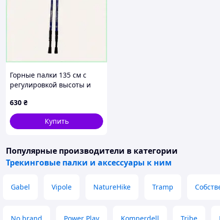
Горные палки 135 см с
регулировкой высоты и
амортизацией, 806K009X0
630
₴
Купить
Популярные производители
в категории
Трекинговые палки и аксессуары к ним
Gabel
Vipole
NatureHike
Tramp
Собств
No brand
Power Play
Komperdell
Tribe