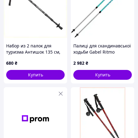
Набор из 2 палок для
Палиці для скандинавської
туризма Антишок 135 см,
ходьби Gabel Ritmo
80A60C092
680
₴
2 982
₴
Купить
Купить