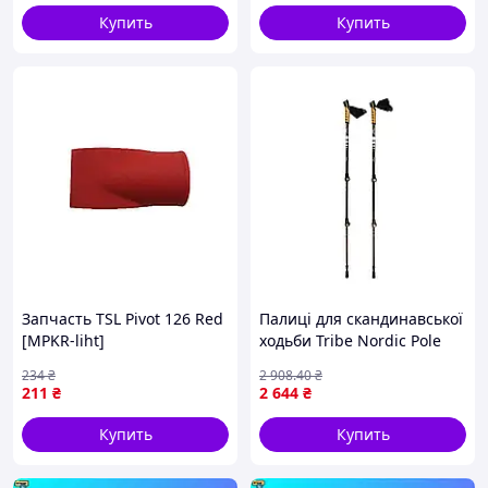
Купить
Купить
Запчасть TSL Pivot 126 Red
Палиці для скандинавської
[MPKR-liht]
ходьби Tribe Nordic Pole
Carbon T-ME-0023-white T-
234
₴
2 908
.40
₴
ME-VO
211
₴
2 644
₴
Купить
Купить