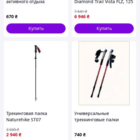
активного отдыха
Diamond Trail Vista FLZ, 125
Antishock, 86T0755X0M
см, White Oak 7936-VO
7 641
₴
670
₴
6 946
₴
Купить
Купить
Трекинговая палка
Универсальные
Naturehike ST07
треккинговые палки
NH18D010-Z (99-115 см)
Antishock для любого роста
3 040
₴
Бордовый Vmarket
8A5K93708
2 940
₴
740
₴