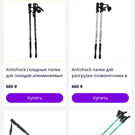
Antishock складные палки
Antishock палки для
для походов алюминиевые
разгрузки позвоночника в
A806C00K88
горах 135 см, X806009X1
660
₴
660
₴
Купить
Купить