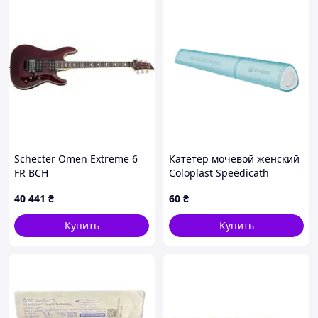
Schecter Omen Extreme 6
Катетер мочевой женский
FR BCH
Coloplast Speedicath
Compact Eve CH12
40 441
₴
60
₴
Ref28112,1
шт,протёрмирован
Купить
Купить