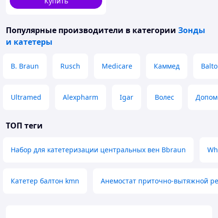
Купить
Популярные производители
в категории
Зонды
и катетеры
B. Braun
Rusch
Medicare
Каммед
Balt
Ultramed
Alexpharm
Igar
Волес
Допом
ТОП теги
Набор для катетеризации центральных вен Bbraun
Wh
Катетер балтон kmn
Анемостат приточно-вытяжной ре