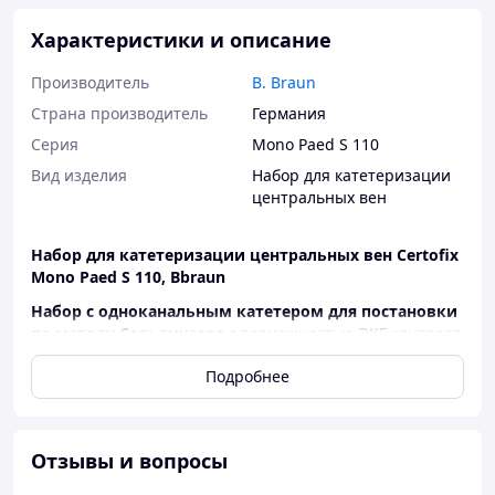
Характеристики и описание
Производитель
B. Braun
Страна производитель
Германия
Серия
Mono Paed S 110
Вид изделия
Набор для катетеризации
центральных вен
Набор для катетеризации центральных вен Certofix
Mono Paed S 110, Bbraun
Набор с одноканальным катетером для постановки
по методу Сельдингера
с возможностью ЭКГ-контроля
положения катетера для применения в педиатрии и
Подробнее
неонаталогии
Состав набора
Игла Сельдингера = S
Отзывы и вопросы
Изгибоустойчивый проводник с J-наконечником
Одноканальный катетер 22 G