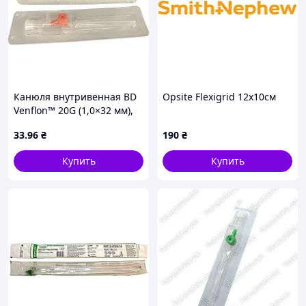
Канюля внутривенная BD
Opsite Flexigrid 12x10см
Venflon™ 20G (1,0×32 мм),
розовая, с инъекционным
33
.96
₴
190
₴
портом, стерильная
Купить
Купить