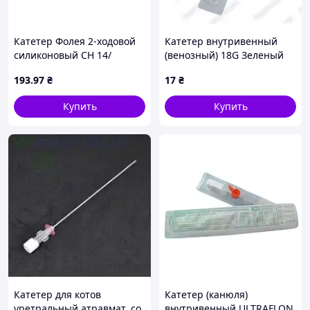
Катетер Фолея 2-ходовой
Катетер внутривенный
силиконовый СН 14/
(венозный) 18G Зеленый
Medicare, зеленый
193
.97
₴
17
₴
Купить
Купить
Катетер для котов
Катетер (канюля)
уретральный атравмат. со
внутривенный ULTRAFLON