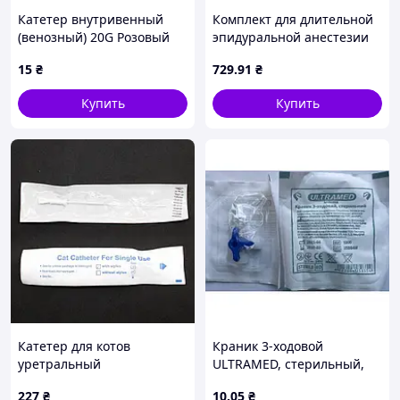
Катетер внутривенный
Комплект для длительной
(венозный) 20G Розовый
эпидуральной анестезии
Perifix® ONE 401 4514017C,
15
₴
729
.91
₴
18G, B. Braun
Купить
Купить
Катетер для котов
Краник 3-ходовой
уретральный
ULTRAMED, стерильный,
атравматический с
одноразовый, Luer Lock
227
₴
10
.05
₴
стилетом 2Fr 1,0130 мм.
для инфузионной терапии