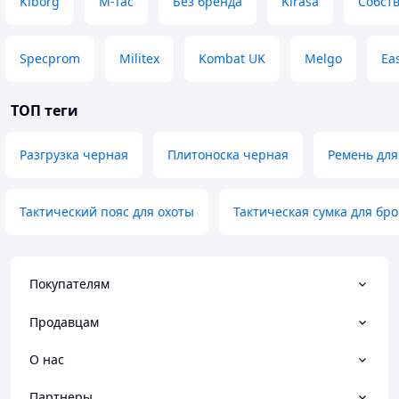
Kiborg
M-Tac
Без бренда
Kirasa
Собст
Specprom
Militex
Kombat UK
Melgo
Eas
ТОП теги
Разгрузка черная
Плитоноска черная
Ремень для
Тактический пояс для охоты
Тактическая сумка для бр
Покупателям
Продавцам
О нас
Партнеры