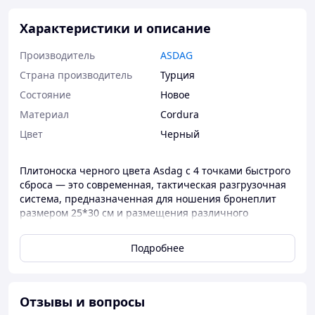
Характеристики и описание
Производитель
ASDAG
Страна производитель
Турция
Состояние
Новое
Материал
Cordura
Цвет
Черный
Плитоноска черного цвета Asdag с 4 точками быстрого
сброса — это современная, тактическая разгрузочная
система, предназначенная для ношения бронеплит
размером 25*30 см и размещения различного
военного снаряжения.
Подробнее
Тактическая плитоноска обеспечивает надежную
защиту жизненно важных органов, сохраняя при этом
высокий уровень комфорта в экстремальных условиях.
Изготовленная из прочного материала Cordura-1000D,
Отзывы и вопросы
плитоноска отличается высокой устойчивостью к