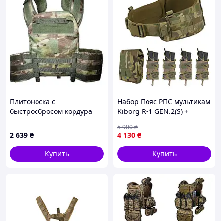
Плитоноска с
Набор Пояс РПС мультикам
быстросбросом кордура
Kiborg R-1 GEN.2(S) +
Kirasa KI1044 MultiCam
подсумки, тактический
5 900
₴
пояс с подсумками
2 639
₴
4 130
₴
Купить
Купить