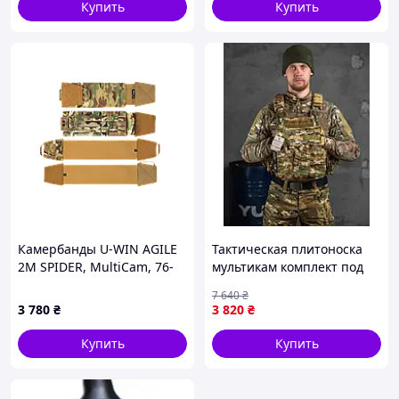
Купить
Купить
Камербанды U-WIN AGILE
Тактическая плитоноска
2M SPIDER, MultiCam, 76-
мультикам комплект под
94см
гидратор, армейская
7 640
₴
плитоноска с армированой
3 780
₴
3 820
₴
нитью
Купить
Купить