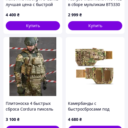
лучшая цена с быстрой
в сборе мультикам ВТ5330
доставкой по Украине
4 400
₴
2 999
₴
Купить
Купить
Плитоноска 4 быстрых
Камербанды с
сброса Cordura пиксель
быстросбросами под
НП5128
баллистические пакеты U-
3 100
₴
4 680
₴
WIN PRO, MultiCam, 96-
106см