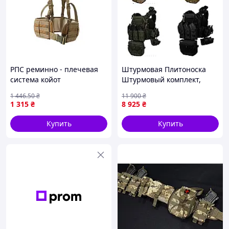
РПС реминно - плечевая
Штурмовая Плитоноска
система койот
Штурмовый комплект,
быстрый скид
1 446
.50
₴
11 900
₴
1 315
₴
8 925
₴
Купить
Купить