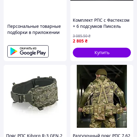
Комплект РПС с Фастексом
Персональные товарные
+ 6 подсумков Пиксель
подборки в приложении
3 085
.50
₴
2 805
₴
Купить
Пояс РПС Kiborg R-3 GEN.2
Разгузочный пояс РПС 7.62