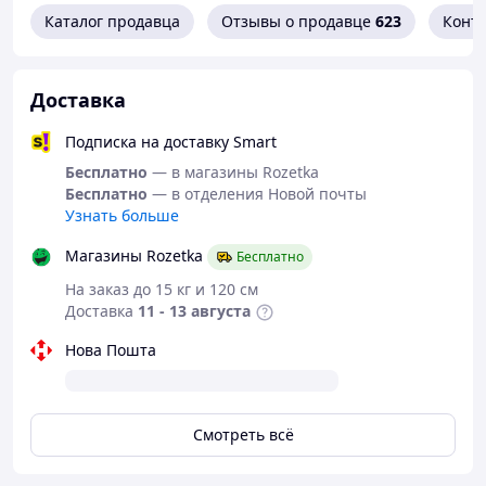
- 1 подсумок под гранату
Каталог продавца
Отзывы о продавце
623
Конт
- 1 подсумок под аптечку / личные вещи
Доставка
Подписка на доставку Smart
Бесплатно
— в магазины Rozetka
Бесплатно
— в отделения Новой почты
Узнать больше
Магазины Rozetka
Бесплатно
На заказ до 15 кг и 120 см
Доставка
11 - 13 августа
Нова Пошта
Смотреть всё