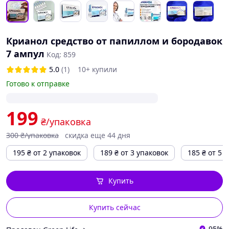
Крианол средство от папиллом и бородавок
7 ампул
Код: 859
5.0
(1)
10+ купили
Готово к отправке
199
₴/упаковка
300
₴/упаковка
скидка еще 44 дня
195
₴
от 2 упаковок
189
₴
от 3 упаковок
185
₴
от 5 
Купить
Купить сейчас
95%