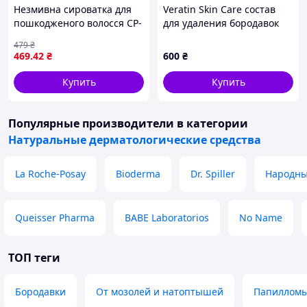
Незмивна сироватка для
Veratin Skin Care состав
пошкодженого волосся CP-
для удаления бородавок
1 Premium Silk Ampoule ,
30мл, 6TH832887
479
₴
150 мл
469
.42
₴
600
₴
Купить
Купить
Популярные производители
в категории
Натуральные дерматологические средства
La Roche-Posay
Bioderma
Dr. Spiller
Народны
Queisser Pharma
BABE Laboratorios
No Name
ТОП теги
Бородавки
От мозолей и натоптышей
Папиллом