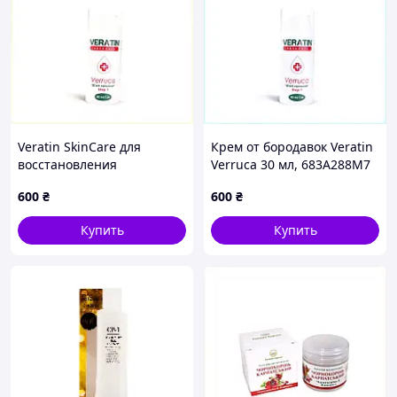
Veratin SkinCare для
Крем от бородавок Veratin
восстановления
Verruca 30 мл, 683A288M7
эпидермиса 30 мл
600
₴
600
₴
6A8K32887
Купить
Купить