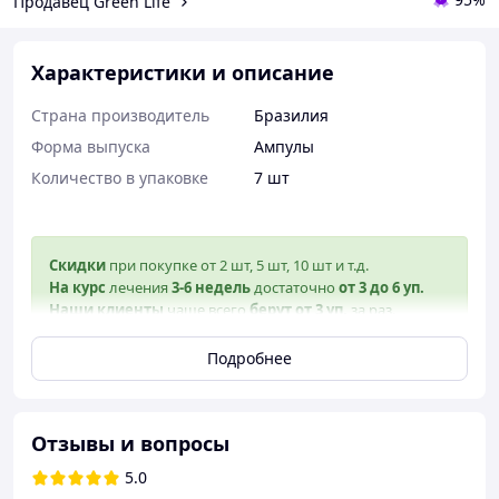
Продавец Green Life
Характеристики и описание
Страна производитель
Бразилия
Форма выпуска
Ампулы
Количество в упаковке
7 шт
Скидки
при покупке от 2 шт, 5 шт, 10 шт и т.д.
На курс
лечения
3-6 недель
достаточно
от 3 до 6 уп.
Наши клиенты
чаще всего
берут от 3 уп.
за раз.
Подробнее
Осторожно
! На сайте указана официальная цена! Цена
на данный товар не может быть меньше нашей.
Остерегайтесь подделок!
Отзывы и вопросы
Преимущества
5.0