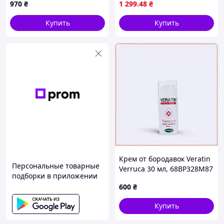
970
₴
1 299
.48
₴
500 мл с кератином,
коллагеном и протеинами
Купить
Купить
для сухого,
Крем от бородавок Veratin
Персональные товарные
Verruca 30 мл, 68BP328M87
подборки в приложении
600
₴
Купить