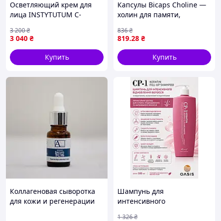
Осветляющий крем для
Капсулы Bicaps Choline —
лица INSTYTUTUM C-
холин для памяти,
Illuminating 3D Moisturizer
нервной системы и
3 200
₴
836
₴
с витамином С и
печени, 60 шт
3 040
₴
819
.28
₴
гиалуроновой кислотой, 50
мл
Купить
Купить
Коллагеновая сыворотка
Шампунь для
для кожи и регенерации
интенсивного
ногтей - Arkada Serum
восстановления волос CP-1
1 326
₴
TC16
Keratin Fill-Up Shampoo