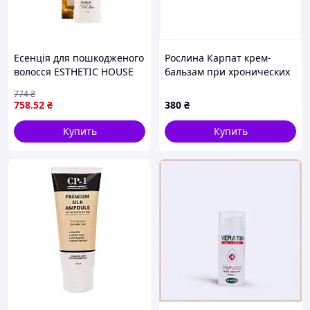
Есенція для пошкодженого
Рослина Карпат крем-
волосся ESTHETIC HOUSE
бальзам при хронических
CP-1 The Remedy Silk
болях суставов, 74P63917P
774
₴
Essence , 150 мл
758
.52
₴
380
₴
Купить
Купить