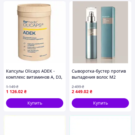
Капсулы Olicaps ADEK -
Сыворотка-бустер против
комплекс витаминов A, D3,
выпадения волос M2
E и K2 для костей,
Beaute Hair Activating
1 149
₴
2 499
₴
иммунитета и сердца, 60
Serum, 30 мл
1 126
.02
₴
2 449
.02
₴
шт
Купить
Купить