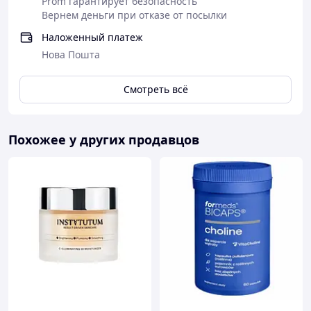
Prom гарантирует безопасность
папиллом и бородавок раз и навсегда!
Вернем деньги при отказе от посылки
Наложенный платеж
Нова Пошта
Смотреть всё
Похожее у других продавцов