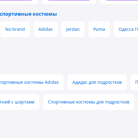
 спортивные костюмы
No brand
Adidas
Jordan
Puma
Одесса 
спортивные костюмы Adidas
Адидас для подростков
П
етний с шортами
Спортивные костюмы для подростков