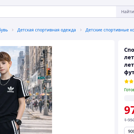
Найти
бувь
Детская спортивная одежда
Детские спортивные 
Спо
лет
лет
фут
Гото
9
1 95
90