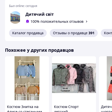
Размеры - 40-42-44-46 (134 - 158см)
Был online:
сегодня
Дитячий світ
Перед тем как сделать заказ, желательно уточ
100% положительных отзывов
Каталог продавца
Отзывы о продавце
391
Кон
Похожее у других продавцов
ДОСТАВКА - Новая почта, Укр почта.
НАЛОЖЕННЫЙ ПЛАТЕЖ
с предоплатой 200 грн.
Возможна также примерка
Харьков
Центральный рынок
Костюм 3нитка на
Костюм Спорт
Дитяч
ТЦ "Детский мир"
флисе со стегаными
детский,
шорти