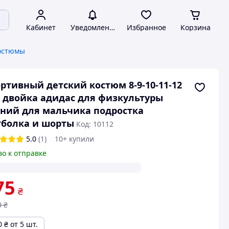
Кабинет
Уведомления
Избранное
Корзина
костюмы
ртивный детский костюм 8-9-10-11-12
 двойка адидас для физкультуры
ний для мальчика подростка
болка и шорты
Код: 10112
5.0
(1)
10+ купили
во к отправке
75
₴
0
₴
0
₴
от 5 шт.