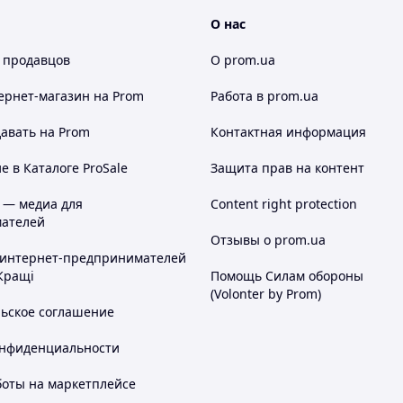
О нас
 продавцов
О prom.ua
ернет-магазин
на Prom
Работа в prom.ua
авать на Prom
Контактная информация
 в Каталоге ProSale
Защита прав на контент
 — медиа для
Content right protection
ателей
Отзывы о prom.ua
 интернет-предпринимателей
Кращі
Помощь Силам обороны
(Volonter by Prom)
льское соглашение
онфиденциальности
боты на маркетплейсе