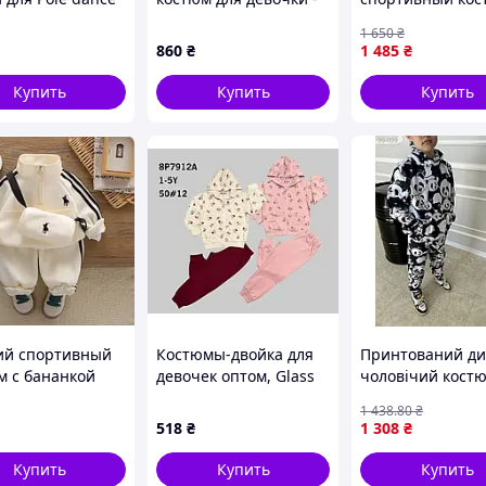
158-164
Турция.
на мальчика
1 650
₴
860
₴
1 485
₴
Купить
Купить
Купить
ий спортивный
Костюмы-двойка для
Принтований д
м с бананкой
девочек оптом, Glass
чоловічий кост
ный для
Bear, размеры 1-5 лет,
легкому флісі
1 438
.80
₴
ика
арт. 8p7912
518
₴
1 308
₴
Купить
Купить
Купить