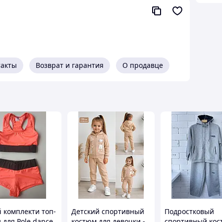
нять наличие размера и расцветки
такты
Возврат и гарантия
О продавце
і комплекти топ-
Детский спортивный
Подростковый
 для Pole dance
костюм для девочки -
спортивный ко