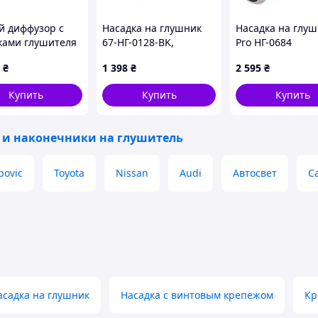
й диффузор с
Насадка на глушник
Насадка на глу
ками глушителя
67-НГ-0128-BK,
Pro НГ-0684
Silver (2018-
внутренний диаметр
(00000018741)
₴
1 398
₴
2 595
₴
 для Mercedes
64 мм, длина 244 мм,
67 2018- гг
внешний диаметр 76
Купить
Купить
Купить
мм двойная
 и наконечники на глушитель
povic
Toyota
Nissan
Audi
Автосвет
C
асадка на глушник
Насадка с винтовым крепежом
Кр