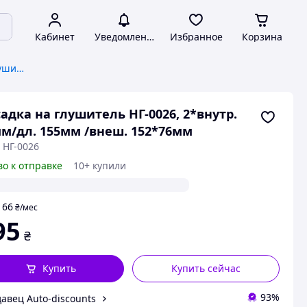
Кабинет
Уведомления
Избранное
Корзина
Насадки и наконечники на глушитель
адка на глушитель НГ-0026, 2*внутр.
м/дл. 155мм /внеш. 152*76мм
 НГ-0026
во к отправке
10+ купили
66
т
₴
/мес
95
₴
Купить
Купить сейчас
93%
авец Auto-discounts