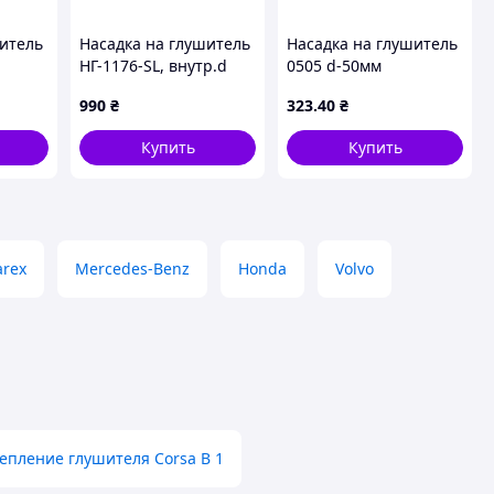
шитель
Насадка на глушитель
Насадка на глушитель
НГ-1176-SL, внутр.d
0505 d-50мм
64мм/дл. 165мм/
нержавейка MDR
990
₴
323
.40
₴
внеш.d 89мм
(00000061026)
Купить
Купить
arex
Mercedes-Benz
Honda
Volvo
епление глушителя Corsa B 1