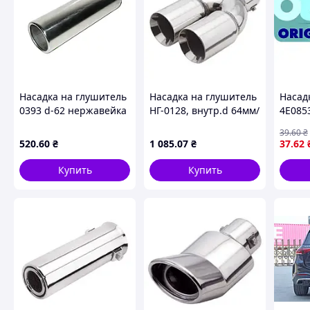
Насадка на глушитель
Насадка на глушитель
Насад
0393 d-62 нержавейка
НГ-0128, внутр.d 64мм/
4E085
MDR
дл. 244мм/2*внеш.
39
.60
₴
76мм (00000018671)
520
.60
₴
1 085
.07
₴
37
.62
Купить
Купить