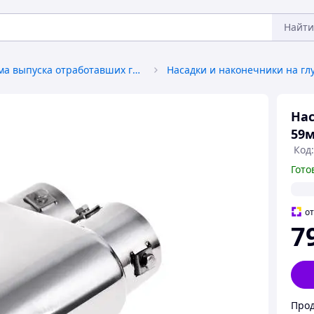
Найти
Система выпуска отработавших газов
Нас
59м
Код:
Гото
о
7
Прод