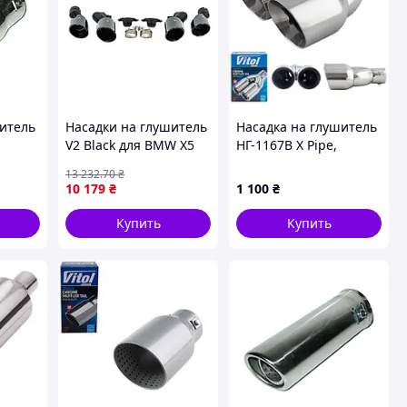
шитель
Насадки на глушитель
Насадка на глушитель
V2 Black для BMW X5
НГ-1167B X Pipe,
R
G05 2019–2026 стиль
внутр.d 64мм/дл.
13 232
.70
₴
X5M F95 тюнинг
241мм/2*внеш.d 89мм
10 179
₴
1 100
₴
аксессуары для авто
(00000064127)
Купить
Купить