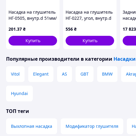
Насадка на глушитель
Насадка на глушитель
Задни
НГ-0505, внутр.d 51мм/
НГ-0227, угол, внутр.d
насад
дл. 152мм/внеш.d
58 мм/дл. 178мм/внеш.
GLE63 
201
.37
₴
556
₴
17 823
51мм (00000013134)
104*76мм
2026)
GLE W1
Купить
Купить
Популярные производители
в категории
Насадки
Vitol
Elegant
AS
GBT
BMW
Akra
Hyundai
ТОП теги
Выхлопная насадка
Модификатор глушителя
Н