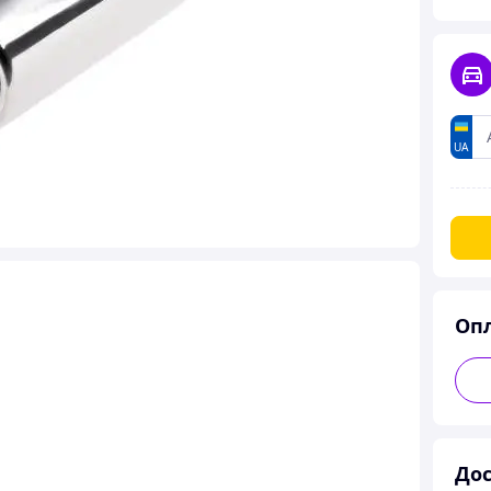
UA
Оп
Дос