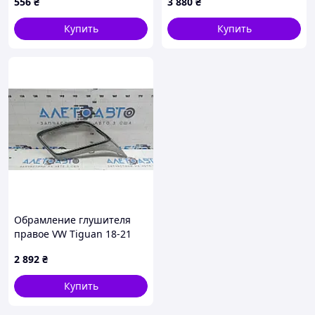
556
₴
3 880
₴
104*76мм
Купить
Купить
Обрамление глушителя
правое VW Tiguan 18-21
хром, царапины, сколы
2 892
₴
5NN8078342ZZ
Купить