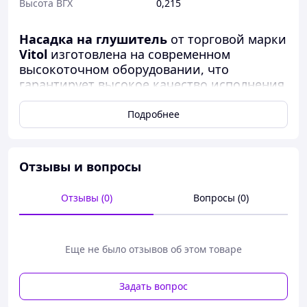
Высота ВГХ
0,215
Насадка на глушитель
от торговой марки
Vitol
изготовлена на современном
высокоточном оборудовании, что
гарантирует высокое качество исполнения
изделия.
Подробнее
Диаметры насадок соответствуют самому
распространённому размеру выхлопных
труб у глушителей легковых и грузовых
Отзывы и вопросы
автомобилей.
Отзывы (0)
Вопросы (0)
Насадка на глушитель несет в себе два
свойства, первое это защита выхлопной
трубы от коррозии, практически
полностью, исключая контакт выхлопной
Еще не было отзывов об этом товаре
трубы с наружно средой, второе свойство
— это улучшение эстетического вида
Задать вопрос
автомобиля.