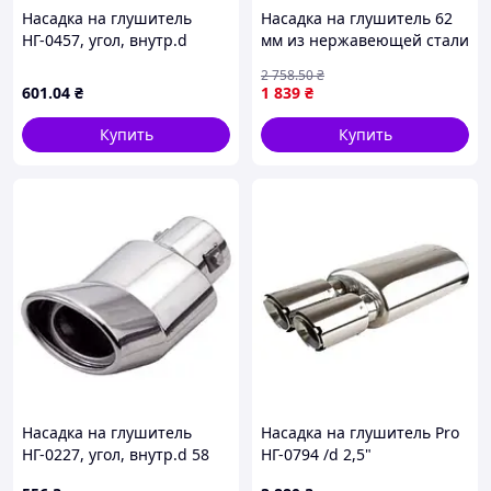
Насадка на глушитель
Насадка на глушитель 62
НГ-0457, угол, внутр.d
мм из нержавеющей стали
76мм/дл. 178мм/внеш.
для защиты и стиля
2 758
.50
₴
89мм (00000023329)
автомобиля
601
.04
₴
1 839
₴
универсальная FLAME
Купить
Купить
Насадка на глушитель
Насадка на глушитель Pro
НГ-0227, угол, внутр.d 58
НГ-0794 /d 2,5"
мм/дл. 178мм/внеш.