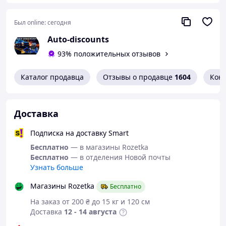
Приобретайте насадки на глушитель
только в нашем интернет-магазине
Был online:
сегодня
автотюнинга и инструмента, с доставкой
Auto-discounts
по Украине.
93% положительных отзывов
Материал изготовления -
Сталь
Внимание!
Каталог продавца
В наименовании первым параметром указан
Отзывы о продавце
1604
Кон
внешний диаметр посадочного края. При монтаже насадки на
глушитель с помощью креплений самой насадки необходимо
учитывать толщину металла (1 – 1,5 мм), вылет резьбы болта для
Доставка
крепежа (2,5-3,5 мм). При монтаже насадки с использованием
сварки разница в диаметрах выхлопной трубы и насадки должны
Подписка на доставку Smart
соответствовать характеристикам выбранного способа сварки.
Бесплатно
— в магазины Rozetka
Бесплатно
— в отделения Новой почты
Узнать больше
Магазины Rozetka
Бесплатно
На заказ от 200 ₴ до 15 кг и 120 см
Доставка
12 - 14 августа