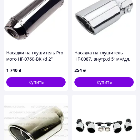
Насадки на глушитель Pro
Насадка на глушитель
мото НГ-0760-BK /d 2"
НГ-0087, внутр.d 51мм/дл.
(00000030564)
150 мм /внеш.d 64 мм
1 740
₴
254
₴
Купить
Купить