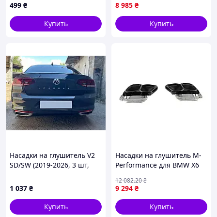
106002 (20шт/ящ)
звука и внешнего вида
499
₴
8 985
₴
авто
Купить
Купить
Насадки на глушитель V2
Насадки на глушитель M-
SD/SW (2019-2026, 3 шт,
Performance для BMW X6
нержавейка) для
G06 2019-2027 стильные
12 082
.20
₴
Volkswagen Passat B8
аксессуары для тюнинга
1 037
₴
9 294
₴
автомобиля
Купить
Купить