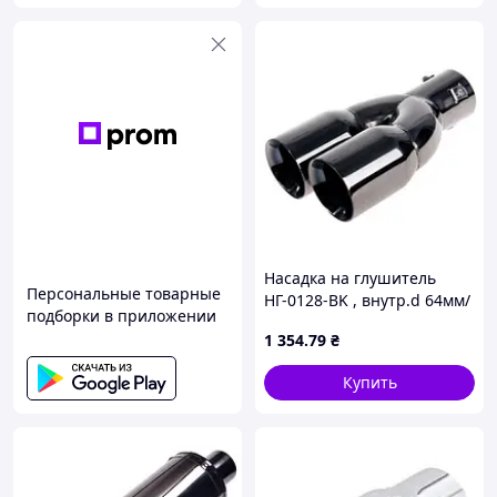
Насадка на глушитель
Персональные товарные
НГ-0128-BK , внутр.d 64мм/
подборки в приложении
дл. 244мм/2*внеш.d 76мм
1 354
.79
₴
(00000047711)
Купить