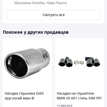
Магазины Rozetka, Нова Пошта
Смотреть всё
Похожее у других продавцов
Насадка глушника 0265
Насадки на глушитель
круг.косий верх Ø
BMW X3 G01 стиль X3M F97
63х150мм "Elegant" EL
V1 для тюнинга улучшения
11 680
.50
₴