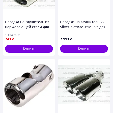
Насадка на глушитель из
Насадки на глушитель V2
нержавеющей стали для
Silver в стиле X5M F95 для
автомобилей 50 мм
BMW X5 G05 2019–2026 гг
1 114
.50
₴
стильный аксессуар для
743
₴
7 113
₴
улучшения внешнего вида
FLAME
Купить
Купить