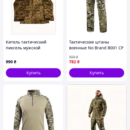
Китель тактический
Тактические штаны
пиксель мужской
военные No Brand B001 CP
демисезонный, H87029T71
M мужские Камуфляж
900
₴
990
₴
782
₴
Купить
Купить