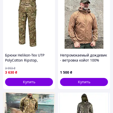
Брюки Helikon-Tex UTP
Непромокаемый дождевик
PolyCotton Ripstop,
- ветровка койот 100%
MultiCam, W32/L32 SP-U-VO
защита от дождя
3 993
₴
3 630
₴
1 500
₴
Купить
Купить