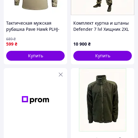
Тактическая мужская
Комплект куртка и штаны
рубашка Pave Hawk PLHJ-
Defender 7 lvl Хищник 2XL
018 2XL Камуфляж
Камуфляж 8E79H786B5
689
₴
599
₴
10 900
₴
Купить
Купить