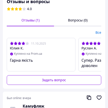
Отзывы и вопросы
4.0
Отзывы (1)
Вопросы (0)
Все
11.10.2025
18.
Юлия К.
Руслан А.
Куплено на Prom.ua
Куплено на Pro
Гарна якість
Супер. Разме
доволен
Задать вопрос
Был online:
вчера
Камуфляж