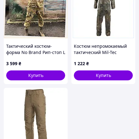
Тактический костюм-
Костюм непромокаемый
форма No Brand Рип-стоп L
тактический Mil-Tec
Мультикам 8E765X882X
дождевик 10625021 3XL
3 599
₴
1 222
₴
Камуфляж 87X881C58
Купить
Купить