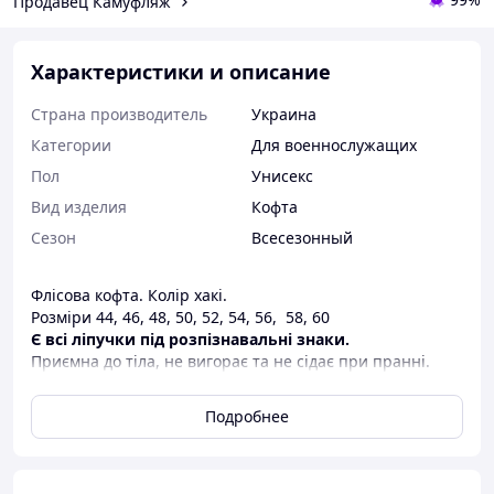
Продавец Камуфляж
Характеристики и описание
Страна производитель
Украина
Категории
Для военнослужащих
Пол
Унисекс
Вид изделия
Кофта
Сезон
Всесезонный
Флісова кофта. Колір хакі.
Розміри 44, 46, 48, 50, 52, 54, 56, 58, 60
Є всі ліпучки під розпізнавальні знаки.
Приємна до тіла, не вигорає та не сідає при пранні.
Плотність флісу 300.
За питаннями звертатися за телефоном.
Подробнее