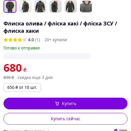
Флиска олива / фліска хакі / фліска ЗСУ /
флиска хаки
4.0
(1)
20+ купили
Готово к отправке
680
₴
690
₴
скидка еще 3 дня
650
₴
от 10 шт.
Купить
Купить сейчас
99%