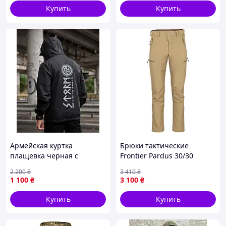
Купить
Купить
Армейская куртка
Брюки тактические
плащевка черная с
Frontier Pardus 30/30
принтом, тактическая
Softshell Microfleece
2 200
₴
3 410
₴
мужская ветровка черная
Elmwood 1922-VO
1 100
₴
3 100
₴
штурмовка
Купить
Купить