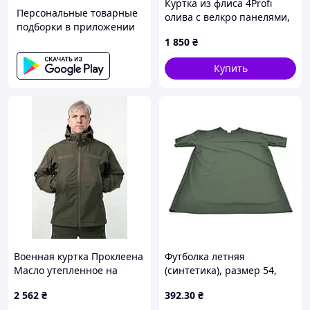
Куртка из флиса 4Profi
Персональные товарные
олива с велкро панелями,
подборки в приложении
868M397X6X
1 850
₴
Купить
Военная куртка Проклеена
Футболка летняя
Масло утепленное на
(синтетика), размер 54,
флисе, Soft Shell Military
Олива
2 562
₴
392
.30
₴
БАТАЛЫ