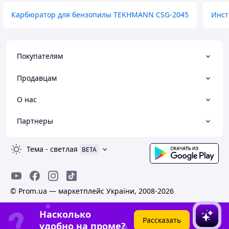
Карбюратор для бензопилы TEKHMANN CSG-2045
Инст
Покупателям
Продавцам
О нас
Партнеры
Тема
-
светлая
BETA
© Prom.ua — маркетплейс України, 2008-2026
Насколько
Рассказать
удобно на проме?