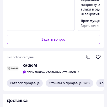
напрямку, хоча
тільки в один.
ні закрутити, н
Преимуществ
Гарно виглядає
Недостатки
Не працює кор
Задать вопрос
Был online:
сегодня
RadioM
99% положительных отзывов
Каталог продавца
Отзывы о продавце
3905
Кон
Доставка