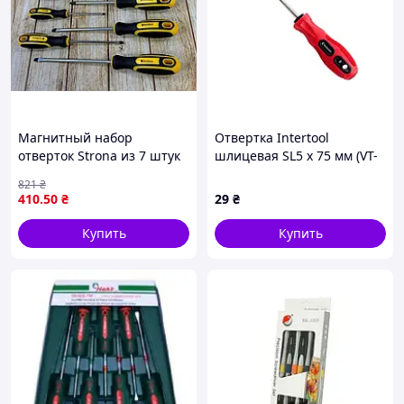
Магнитный набор
Отвертка Intertool
отверток Strona из 7 штук
шлицевая SL5 х 75 мм (VT-
с шлицевыми и
3106)
821
₴
крестовыми битами
410
.50
₴
29
₴
различных размеров
Купить
Купить