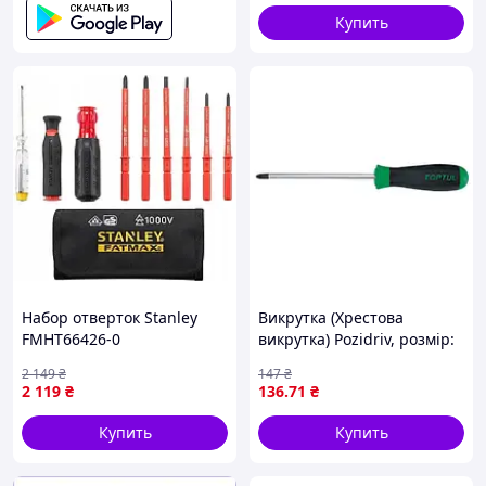
накінечник:
Купить
Набор отверток Stanley
Викрутка (Хрестова
FMHT66426-0
викрутка) Pozidriv, розмір:
PZ1, довжина: 80 мм,
2 149
₴
147
₴
довжина 2: 185 мм, ручка:
2 119
₴
136
.71
₴
проти ковзання,
накінечник:
Купить
Купить