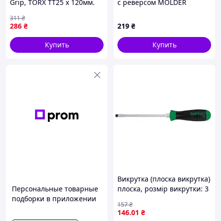
Grip, TORX TT25 x 120мм.
с реверсом MOLDER
(STHT0-65151) —
311
₴
Доступный
286
₴
219
₴
Купить
Купить
Викрутка (плоска викрутка)
Персональные товарные
плоска, розмір викрутки: 3
подборки в приложении
мм, довжина: 75 мм,
157
₴
довжина 2: 162 мм, ручка:
146
.01
₴
проти ковзання,