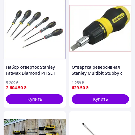
Набор отверток Stanley
Отвертка реверсивная
FatMax Diamond PH SL T
Stanley Multibit Stubby с
для ремонта и сборки с
насадками для ремонта и
5 209
₴
1 259
₴
алмазным наконечником 6
сборки 7 предметов
2 604
.50
₴
629
.50
₴
шт
магнитный держатель
Купить
Купить