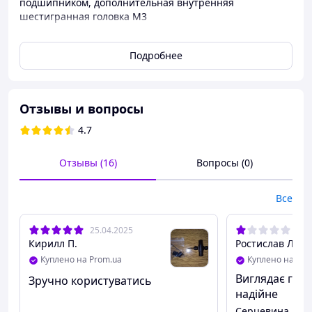
подшипником, дополнительная внутренняя
шестигранная головка M3
Параметры:
Подробнее
Внутренняя шестигранная коронка изготовлена
​​из быстрорежущей стали с титановым покрытием
Винт M3 гаечный ключ (5,5 мм)
Отзывы и вопросы
Головка для гаечного ключа M5 (8 мм)
4.7
Размер бита отвертки: 1,5 мм/2,0 мм
Отзывы (16)
Вопросы (0)
Все
25.04.2025
04.
Кирилл П.
Ростислав Л.
Куплено на Prom.ua
Куплено на Pro
Виглядає гарн
Зручно користуватись
надійне
Серцевина прок