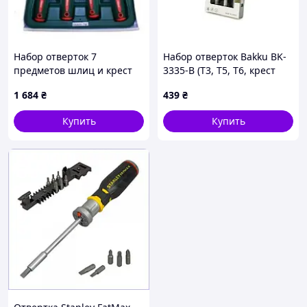
Набор отверток 7
Набор отверток Bakku BK-
предметов шлиц и крест
3335-B (Т3, Т5, Т6, крест
HANS (06400-7M)
2,0)
1 684
₴
439
₴
Купить
Купить