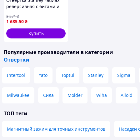
Отвертка Stanley FatMax
реверсивная с битами и
подсветкой для монтажа и
3 271
₴
демонтажа крепежа
1 635
.50
₴
Купить
Популярные производители
в категории
Отвертки
Intertool
Yato
Toptul
Stanley
Sigma
Milwaukee
Сила
Molder
Wiha
Alloid
ТОП теги
Магнитный зажим для точных инструментов
Насадки 