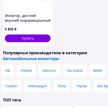
Монитор, дисплей
верхний информационный
Honda Accord 13-17
5 835
₴
царапины
39710T2AA010M1
Купить
Популярные производители
в категории
Автомобильные мониторы
Pal
Podofo
Voltronic
No brand
BMW
Clayton
Volkswagen
Tesla
Toyota
Без б
ТОП теги