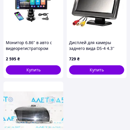
Монитор 6.86" в авто с
Дисплей для камеры
видеорегистратором
заднего вида DS-4 4.3''
Android Auto и CarPlay в
Черный (2785058534)
2 595
₴
729
₴
USB
AE9009700B
Купить
Купить