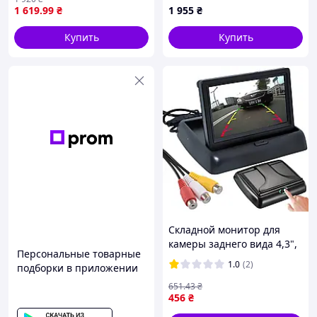
(100385) D1-2026
спидометр черный с
1 619
.99
₴
1 955
₴
функциями контроля
Купить
Купить
Складной монитор для
камеры заднего вида 4,3",
Персональные товарные
12V-24V / Автомобильный
1.0
(2)
подборки в приложении
монитор / Экран для
камеры в машину
651
.43
₴
456
₴