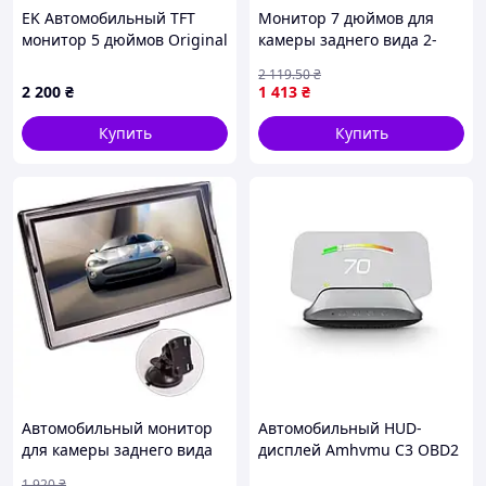
EK Автомобильный TFT
Монитор 7 дюймов для
монитор 5 дюймов Original
камеры заднего вида 2-
Design 12V экран для
канальный с высоким
2 119
.50
₴
видео с камерой заднего
разрешением 1024x600
2 200
₴
1 413
₴
вида диспл HFX17_E
для авто FLAME
Купить
Купить
Автомобильный монитор
Автомобильный HUD-
для камеры заднего вида
дисплей Amhvmu C3 OBD2
Podofo XSP-05 5 Черный
GPS проекционный
1 920
₴