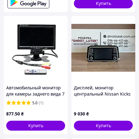
Купить
Автомобильный монитор
Дисплей, монитор
для камеры заднего вида 7
центральный Nissan Kicks
" Авто монитор дисплей
2018-
5.0
(1)
для парковки заднего хода
LCD TFT
877
.50
₴
9 030
₴
Купить
Купить