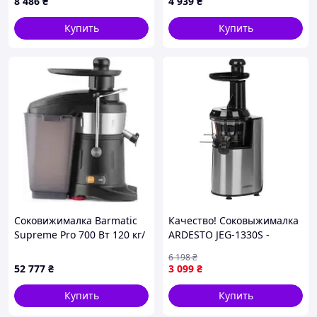
8 486
₴
4 939
₴
Купить
Купить
Соковижималка Barmatic
Качество! Соковыжималка
Supreme Pro 700 Вт 120 кг/
ARDESTO JEG-1330S -
год
Гарантия! Сервис!
6 198
₴
52 777
₴
3 099
₴
Купить
Купить