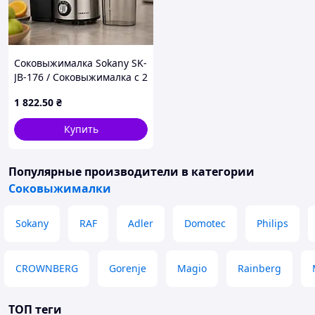
Соковыжималка Sokany SK-
JB-176 / Соковыжималка с 2
скоростями 800 Вт /
1 822
.50
₴
Соковыжималка
электрическая
Купить
Популярные производители
в категории
Соковыжималки
Sokany
RAF
Adler
Domotec
Philips
CROWNBERG
Gorenje
Magio
Rainberg
ТОП теги