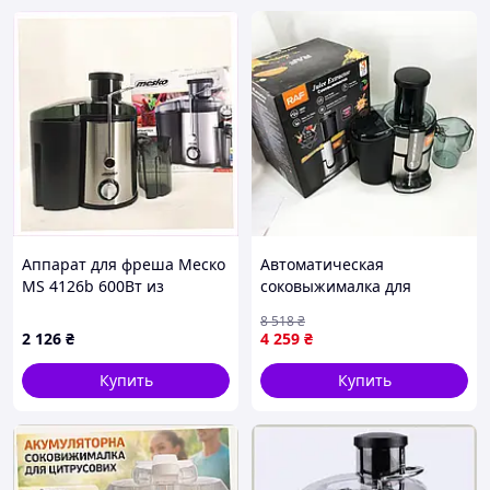
Аппарат для фреша Меско
Автоматическая
MS 4126b 600Вт из
соковыжималка для
нержавеющей стали,
цитрусовых фруктов RAF,
8 518
₴
28486C3H9
Электрическая
2 126
₴
4 259
₴
соковыжималка для
апельсинов DW-86 NEW
Купить
Купить