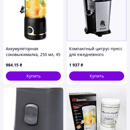
Аккумуляторная
Компактный цитрус-пресс
соковыжималка, 250 мл, 45
для ежедневного
Вт, Domotec MS 613,
использования, B838K0564
984
.15
₴
1 937
₴
Черный / Портативная
соковыжималка
Купить
Купить