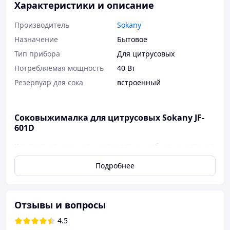
Характеристики и описание
Производитель
Sokany
Назначение
Бытовое
Тип прибора
Для цитрусовых
Потребляемая мощность
40 Вт
Резервуар для сока
встроенный
Соковыжималка для цитрусовых Sokany JF-
601D
Компактная, мощная и невероятно удобная, она станет
незаменимым помощником на вашей кухне.
Подробнее
Преимущества JF-601D:
Легкость использования
: Забудьте о ручной
работе! Мощность 40 Вт обеспечивает
Отзывы и вопросы
эффективное извлечение сока за считанные
секунды.
4.5
Чаша на 700 мл
: Идеальный объем для