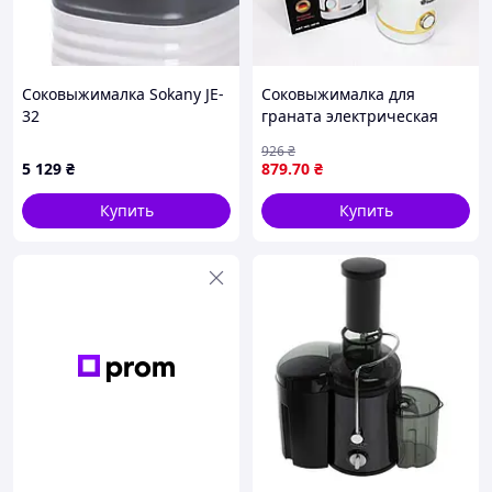
Соковыжималка Sokany JE-
Соковыжималка для
32
граната электрическая
Domotec MS-613 250мл,
926
₴
Домашняя соковыжималка
5 129
₴
879
.70
₴
для цитрусовых KB-76
Купить
Купить