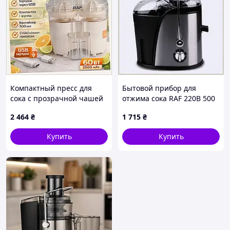
Компактный пресс для
Бытовой прибор для
сока с прозрачной чашей
отжима сока RAF 220В 500
0.3 л, 70AA35319
Вт, 8P554P010
2 464
₴
1 715
₴
Купить
Купить