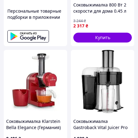
Соковыжималка 800 Вт 2
Персональные товарные
скорости для дома 0.45 л
подборки в приложении
нержавеющая сталь Adler
3 244
₴
FK-10972
2 317
₴
Купить
Соковыжималка Klarstein
Соковыжималка
Bella Elegance (Германия)
Gastroback Vital Juicer Pro
(40117)