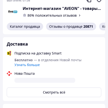
Был online:
07.08
Чаша для сока-700 мл;
Интернет-магазин "AVEON" - товары для всей семьи! Самые низкие цены!
Количество скоростей: 1;
Система прямой подачи сока: Нет;
86% положительных отзывов
Легко чистить: все части съемные.
Каталог продавца
Отзывы о продавце
20871
Ко
Доставка
Подписка на доставку Smart
Бесплатно
— в отделения Новой почты
Узнать больше
Нова Пошта
Смотреть всё