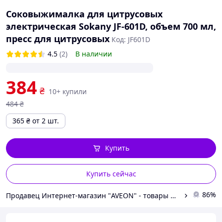
Соковыжималка для цитрусовых
электрическая Sokany JF-601D, объем 700 мл,
пресс для цитрусовых
Код: JF601D
4.5
(2)
В наличии
384
₴
10+ купили
484
₴
365
₴
от 2 шт.
Купить
Купить сейчас
86%
Продавец Интернет-магазин "AVEON" - товары для всей семьи! Самые низкие цены!