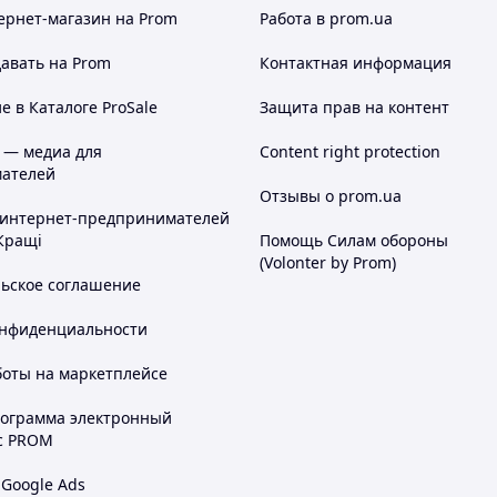
ернет-магазин
на Prom
Работа в prom.ua
авать на Prom
Контактная информация
 в Каталоге ProSale
Защита прав на контент
 — медиа для
Content right protection
ателей
Отзывы о prom.ua
 интернет-предпринимателей
Кращі
Помощь Силам обороны
(Volonter by Prom)
льское соглашение
онфиденциальности
боты на маркетплейсе
рограмма электронный
с PROM
 Google Ads