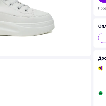
Оп
Дос