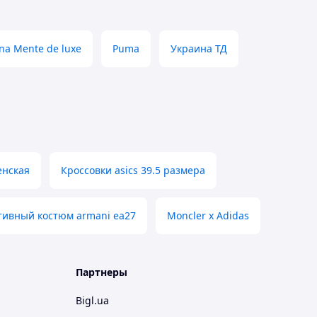
na Mente de luxe
Puma
Украина ТД
енская
Кроссовки asics 39.5 размера
тивный костюм armani ea27
Moncler x Adidas
Партнеры
Bigl.ua