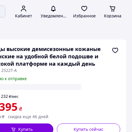
Кабинет
Уведомления
Избранное
Корзина
ды высокие демисезонные кожаные
ские на удобной белой подошве и
окой платформе на каждый день
 2522Т-А
во к отправке
232
т
₴
/мес
 395
₴
5
₴
скидка еще 46 дней
Купить
Купить сейчас