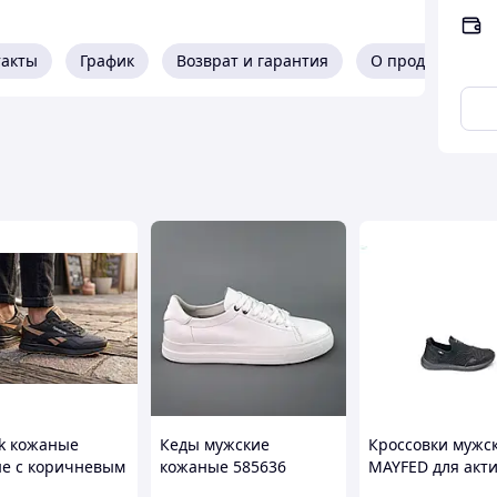
такты
График
Возврат и гарантия
О продавце
k кожаные
Кеды мужские
Кроссовки мужс
е с коричневым
кожаные 585636
MAYFED для акт
ие кроссовки
Белые
отдыха и