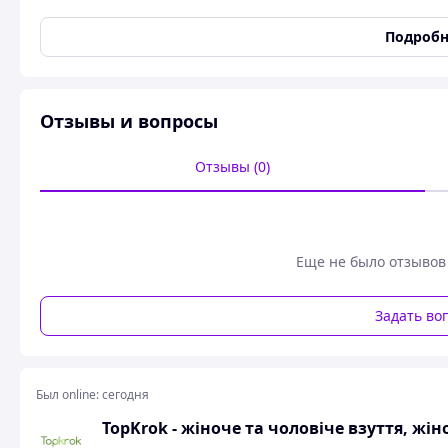
Размер женской обуви
36
Подробн
Страна производитель
Китай
Цвет
Белый
Пол
Женский
Отзывы и вопросы
Дополнительные характеристики
Отзывы (0)
Высота платформы
3 см
Каблук/Подошва
Платформа
Пользовательские характеристики
Еще не было отзывов
Висота танкетки
4
Застежка
Шнуровки
Задать во
Сезон
Весна
Тип носка
Круглый
Тип ткани
Натуральная кожа
Был online:
сегодня
Тип носка: Круглый
TopKrok - жіноче та чоловіче взуття, жін
Высота платформы: 3