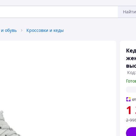
Найти
 и обувь
Кроссовки и кеды
Ке
жен
выс
Код:
Гото
о
1
2 99