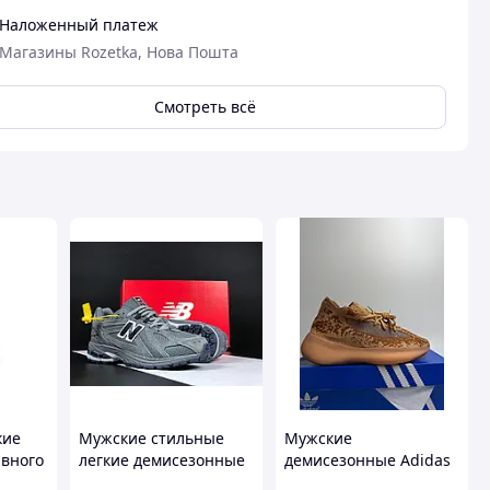
Наложенный платеж
Магазины Rozetka, Нова Пошта
Смотреть всё
кие
Мужские стильные
Мужские
ивного
легкие демисезонные
демисезонные Adidas
кроссовки New
Yeezy Boost 380