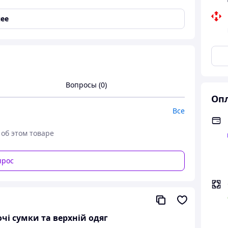
ее
Вопросы (0)
Опл
Все
 об этом товаре
прос
очі сумки та верхній одяг