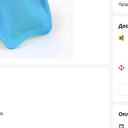
Прод
Дос
а)
Опл