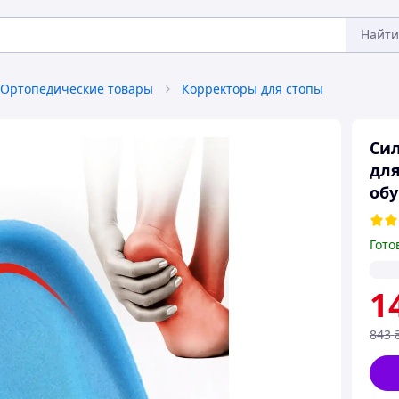
Найти
Ортопедические товары
Корректоры для стопы
Си
для
обу
Гото
1
843