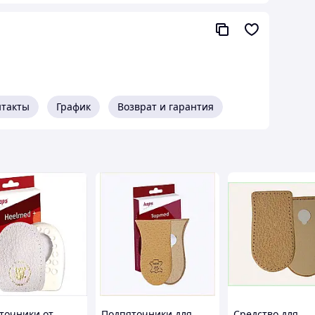
 использовать в качестве полустельки для
нтакты
График
Возврат и гарантия
точники от
Подпяточники для
Средство для