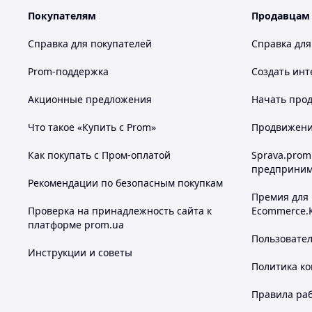
Покупателям
Продавцам
Справка для покупателей
Справка для
Prom-поддержка
Создать инт
Акционные предложения
Начать прод
Что такое «Купить с Prom»
Продвижение
Как покупать с Пром-оплатой
Sprava.prom
предприним
Рекомендации по безопасным покупкам
Премия для
Проверка на принадлежность сайта к
Ecommerce.
3. Избыточный вес:
платформе prom.ua
Избыточный вес создает дополнительное давление на сус
Пользовате
снизить это давление, обеспечивая комфортное хождение
Инструкции и советы
Политика к
4. Работы, требующие длительного стояния:
Если вы проводите много времени на ногах, подпятник п
Правила ра
давление на пятки и обеспечить комфорт в течение всего