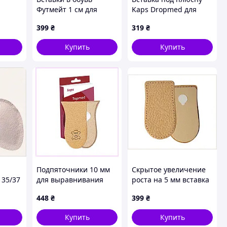
Футмейт 1 см для
Kaps Dropmed для
 5 мм
выравнивания ног
женской и мужской
399
₴
319
₴
9B9727
размер 35/37,
обуви, X6595T9E06
87P9A9T728
Купить
Купить
Подпяточники 10 мм
Скрытое увеличение
 35/37
для выравнивания
роста на 5 мм вставка
жи
осанки кожаные 2 шт,
Footmate S023,
448
₴
399
₴
906
M2C7M33139
C879973X9
Купить
Купить