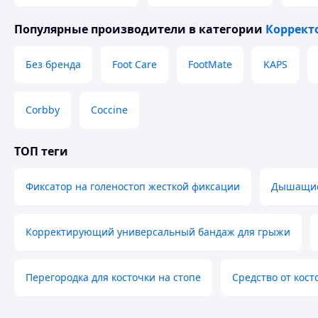
Высокая активность и физические упражнения могут уве
равномерно распределяет погрузку и амортизирует удар
Популярные производители
в категории
Коррект
спортсменов.
Без бренда
Foot Care
FootMate
KAPS
Corbby
Coccine
ТОП теги
Фиксатор на голеностоп жесткой фиксации
Дышащие 
Корректирующий универсальный бандаж для грыжи
Перегородка для косточки на стопе
Средство от кост