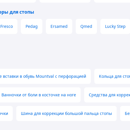
личить давление на пятки. Силиконовый подпятник
ы, обеспечивая дополнительную защиту для
оры для стопы
Fresco
Pedag
Ersamed
Qmed
Lucky Step
вставки в обувь Mountval с перфорацией
Кольца для ст
Ванночки от боли в косточке на ноге
Средства для корре
очки
Шина для коррекции большой пальца стопы
Бе