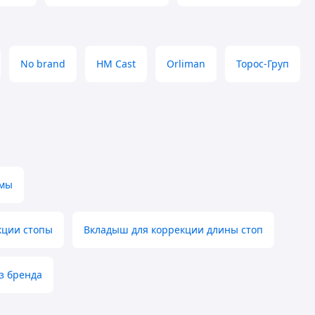
No brand
HM Cast
Orliman
Торос-Груп
омы
кции стопы
Вкладыш для коррекции длины стоп
з бренда