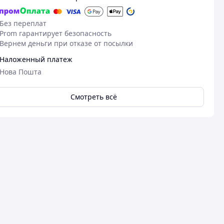
Без переплат
Prom гарантирует безопасность
Вернем деньги при отказе от посылки
Наложенный платеж
Нова Пошта
Смотреть всё
12.05.2026
27
Наталія У.
Наталія Г.
Куплено на Prom.ua
Куплено на Pr
Чудово
Чудово