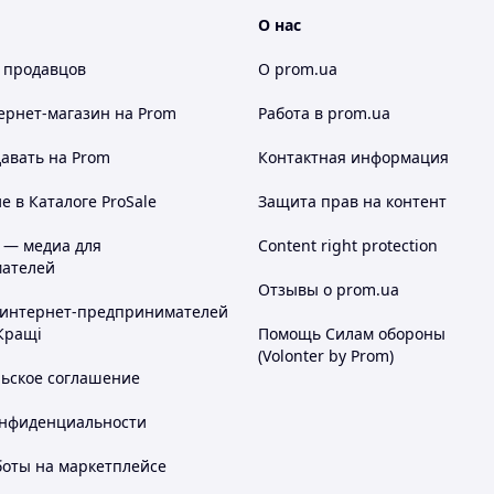
О нас
 продавцов
О prom.ua
ернет-магазин
на Prom
Работа в prom.ua
авать на Prom
Контактная информация
 в Каталоге ProSale
Защита прав на контент
 — медиа для
Content right protection
ателей
Отзывы о prom.ua
 интернет-предпринимателей
Кращі
Помощь Силам обороны
(Volonter by Prom)
тавы, в том числе пятки. Подпятник помогает
льское соглашение
 без перегрузки пяточной зоны.
онфиденциальности
оможет снизить усталость, минимизировать
боты на маркетплейсе
 рабочего дня.