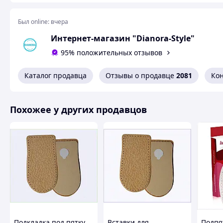
при боковой и центральной пяточной шпоре. Также можно
увеличения роста.
Был online:
вчера
Интернет-магазин "Dianora-Style"
95% положительных отзывов
Каталог продавца
Отзывы о продавце
2081
Ко
Похожее у других продавцов
Подкладка под пятку
Вставки для
Подпя