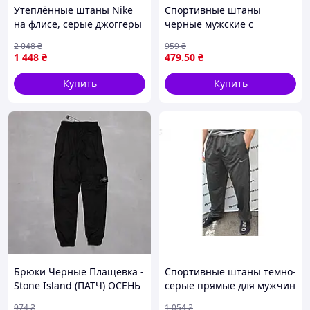
Утеплённые штаны Nike
Спортивные штаны
на флисе, серые джоггеры
черные мужские с
Найк с лампасами, зимние
манжетами для активного
2 048
₴
959
₴
спортивные штаны для
отдыха и тренировок
1 448
₴
479
.50
₴
мужчин
размер 62 ТМ CANDY
Купить
Купить
Брюки Черные Плащевка -
Спортивные штаны темно-
Stone Island (ПАТЧ) ОСЕНЬ
серые прямые для мужчин
из двонитки для активного
974
₴
1 054
₴