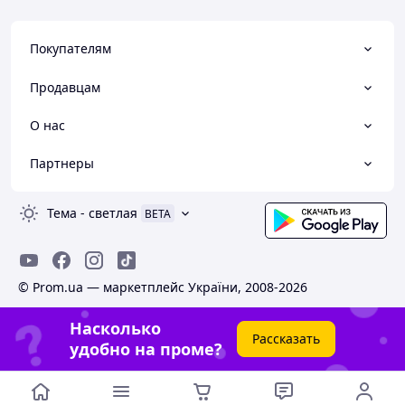
Покупателям
Продавцам
О нас
Партнеры
Тема
-
светлая
BETA
© Prom.ua — маркетплейс України, 2008-2026
Насколько
Рассказать
удобно на проме?