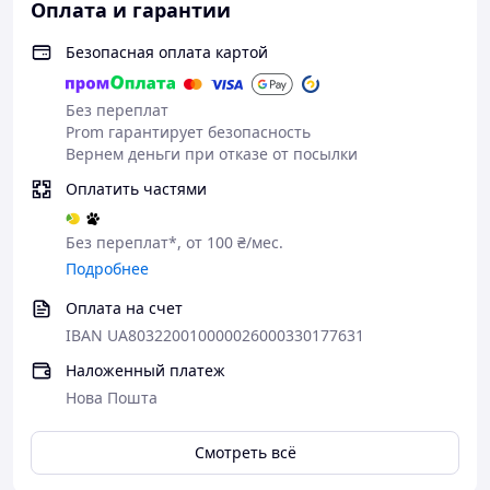
Оплата и гарантии
Безопасная оплата картой
Без переплат
Prom гарантирует безопасность
Вернем деньги при отказе от посылки
Оплатить частями
Без переплат*, от 100 ₴/мес.
Подробнее
Оплата на счет
IBAN UA803220010000026000330177631
Наложенный платеж
Гарантия на товар — 14 дней
Нова Пошта
Уважаемый покупатель,
Мы ценим ваш выбор и стремимся обеспечить вас
Смотреть всё
высококачественным обслуживанием. Все наши