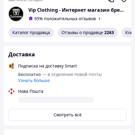
при температуре от +7 до -10 градусов, что
Vip Clothing - Интернет магазин брендовой одежды
делает эти штаны отличным выбором для
прохладных дней.
95% положительных отзывов
Обеспечьте себя теплом и комфортом этой осенью и
зимой вместе с мужскими утепленными штанами The
Каталог продавца
Отзывы о продавце
2263
Кон
North Face!
Доставка
Подписка на доставку Smart
Бесплатно
— в отделения Новой почты
Узнать больше
Нова Пошта
Смотреть всё