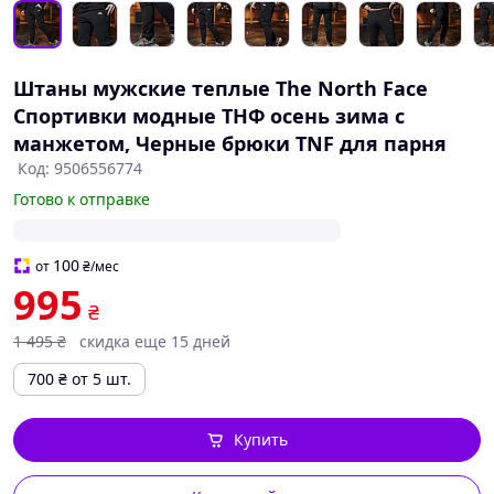
Штаны мужские теплые The North Face
Спортивки модные ТНФ осень зима с
манжетом, Черные брюки TNF для парня
Код: 9506556774
Готово к отправке
100
от
₴
/мес
995
₴
1 495
₴
скидка еще 15 дней
700
₴
от 5 шт.
Купить