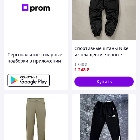
Спортивные штаны Nike
Персональные товарные
из плащевки, черные
подборки в приложении
штаны Найк премиум-
1 848
₴
качества мужские
1 248
₴
Купить