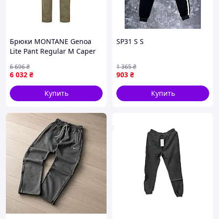
Брюки MONTANE Genoa
SP31 S S
Lite Pant Regular M Caper
L/34 {MGLP-piho}
6 696
₴
1 365
₴
6 032
₴
903
₴
Купить
Купить