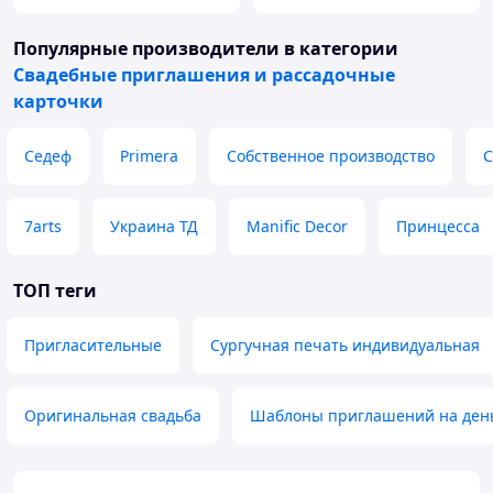
Создайте свою идеальную свадебную нумерацию
Популярные производители
в категории
столов вместе с нами и сделайте ваш праздник ещё
Свадебные приглашения и рассадочные
более уникальным и незабываемым.
карточки
Розміри:
15х15 см (ВхШ)
Седеф
Primera
Собственное производство
С
7arts
Украина ТД
Manific Decor
Принцесса
ТОП теги
Пригласительные
Сургучная печать индивидуальная
Оригинальная свадьба
Шаблоны приглашений на ден