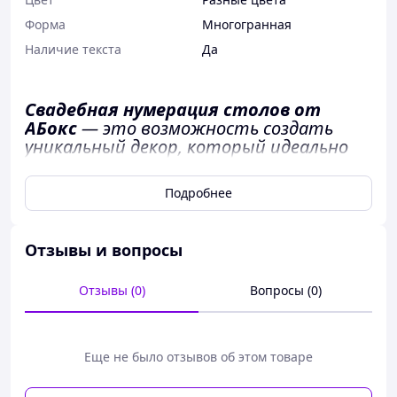
Форма
Многогранная
Наличие текста
Да
Свадебная нумерация столов от
АБокс
— это возможность создать
уникальный декор, который идеально
подчеркнёт стиль вашего праздника.
Мы предлагаем вам полную свободу
Подробнее
выбора: любой цвет основы, цифр или
надписей, а также возможность
добавить особый дизайн, логотип,
Отзывы и вопросы
фамилии и имена. Наша продукция —
это результат вашего вдохновения и
Отзывы (0)
Вопросы (0)
нашего опыта в изготовлении
качественных и стильных элементов
декора.
Еще не было отзывов об этом товаре
Мы в АБокс не занимаемся разработкой дизайна, но
всегда готовы реализовать все ваши идеи и