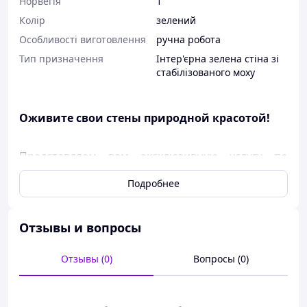
Норвегія
1
Колір
зелений
Особливості виготовлення
ручна робота
Тип призначення
Інтер'єрна зелена стіна зі
стабілізованого моху
Оживите свои стены природной красотой!
Представляем вам эксклюзивную услугу по
изготовлению панелей из стабилизированного
Подробнее
мха – кусочек живой природы в вашем
интерьере.
Отзывы и вопросы
Почему выбирают именно нас?
Отзывы (0)
Вопросы (0)
Индивидуальный подход: Мы создаем каждую
панель, учитывая ваши пожелания и
особенности интерьера. От цвета и текстуры мха
до размера и формы все подстраивается под вас.