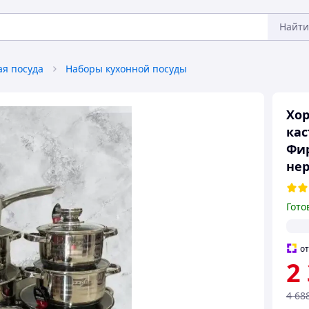
Найти
ая посуда
Наборы кухонной посуды
Хо
кас
Фир
не
Гото
о
2
4 68