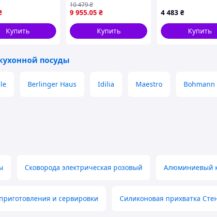
10 479
₴
 Комплект
і щіткою білий HP-4-
₴
9 955
.05
₴
4 483
₴
лических
406W
юль JU-10
Купить
Купить
Купить
кухонной посуды
le
Berlinger Haus
Idilia
Maestro
Bohmann
ация:
ы
Сковорода электрическая розовый
Алюминиевый 
 приготовления и сервировки
Силиконовая прихватка Стен