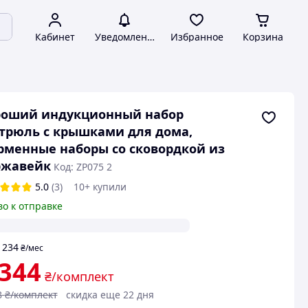
Кабинет
Уведомления
Избранное
Корзина
роший индукционный набор
трюль с крышками для дома,
менные наборы со сковордкой из
ржавейк
Код: ZP075 2
5.0
(3)
10+ купили
во к отправке
234
т
₴
/мес
 344
₴/комплект
8
₴/комплект
скидка еще 22 дня