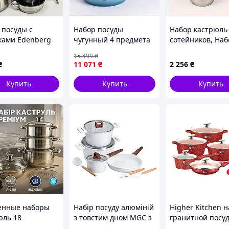
 посуды с
Набор посуды
Набор кастрюль
ами Edenberg
чугунный 4 предмета
сотейников, Наб
80 из
для кухни 2 3 5 литров
кастрюль для
15 499
₴
веющей стали
голубой Yongkang FK-
электроплиты,
₴
11 071
₴
2 256
₴
дметов 2.1л-6.5л
11387
Кастрюли с кр
высоких кастрю
Купить
Купить
Купить
C469H8E259
бора:
енные наборы
Набір посуду алюміній
Higher Kitchen 
юль 18
з товстим дном MGC з
гранитной посу
етов ASTRA A-
лопаткою, ополоником
дома, 434T44X78