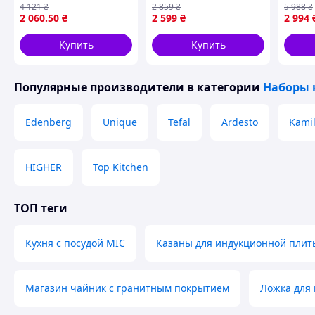
4 121
₴
2 859
₴
5 988
₴
приготовления и
и крышками Boyang
2518,
2 060
.50
₴
2 599
₴
2 994
сервировки блюд
7043-8 Бежевый с
метал
IDILIA Віола
цветами
кастр
Купить
Купить
Популярные производители
в категории
Наборы 
Edenberg
Unique
Tefal
Ardesto
Kamil
HIGHER
Top Kitchen
ТОП теги
Комплект
Кухня с посудой MIC
Казаны для индукционной плит
Набор посуды Zepline ZP - 075
Заводская упаковка
Магазин чайник с гранитным покрытием
Ложка для