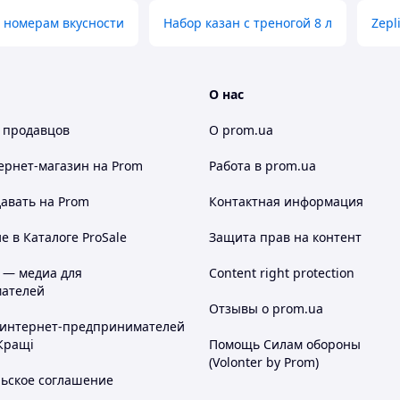
 номерам вкусности
Набор казан с треногой 8 л
Zepl
О нас
 продавцов
О prom.ua
ернет-магазин
на Prom
Работа в prom.ua
авать на Prom
Контактная информация
 в Каталоге ProSale
Защита прав на контент
 — медиа для
Content right protection
ателей
Отзывы о prom.ua
 интернет-предпринимателей
Кращі
Помощь Силам обороны
(Volonter by Prom)
льское соглашение