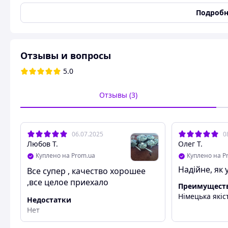
Тип плиты
Индукционная
,
Газовая
,
Подробн
Производитель
Zepline
Страна производитель
Китай
Состояние
Новое
Отзывы и вопросы
Назва
5.0
Назва
Хороший индукционный 
Фирменные наборы со с
Отзывы (3)
Хороший индукционный набор кастрюль с 
06.07.2025
0
со сковордкой и
Любов Т.
Олег Т.
Куплено на Prom.ua
Куплено на P
Надійне, як 
Все супер , качество хорошее
,все целое приехало
Преимущест
рекомендую
Німецька якіс
Недостатки
Нет