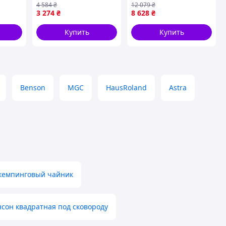
4 584
₴
12 079
₴
кухни Bohmann FK-
предметов зелёный
3 274
₴
8 628
₴
11391
O.M.S. FK-11365
Купить
Купить
Benson
MGC
HausRoland
Astra
кемпинговый чайник
сон квадратная под сковороду