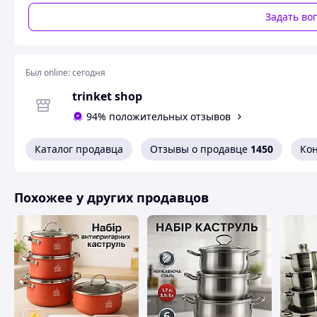
Задать во
Был online:
сегодня
trinket shop
Набор посуды Zepline ZP - 075 состоит из 4 - х кастрю
94% положительных отзывов
антипригарным покрытием, и ковшика
Каталог продавца
Отзывы о продавце
1450
Ко
Посуда подходит для любых типов плит включая инд
Все предметы изготовлены с высококачественной пи
укомплектованы термостойкими стеклянными крышк
Похожее у других продавцов