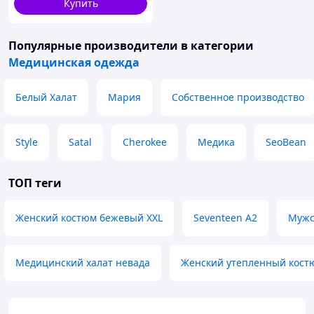
Купить
Популярные производители
в категории
Медицинская одежда
Белый Халат
Мария
Собственное производство
Style
Satal
Cherokee
Медика
SeoBean
ТОП теги
Женский костюм бежевый XXL
Seventeen А2
Мужс
Медицинский халат невада
Женский утепленный кост