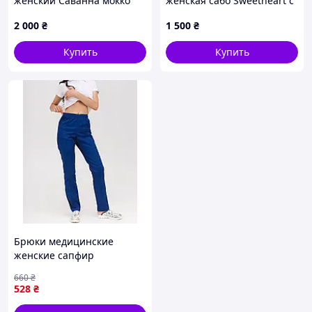
женский Саванна мокко
женская сабо Sweetheart с
подошвой AirMax
2 000
₴
1 500
₴
Купить
Купить
Брюки медицинские
женские сапфир
660
₴
528
₴