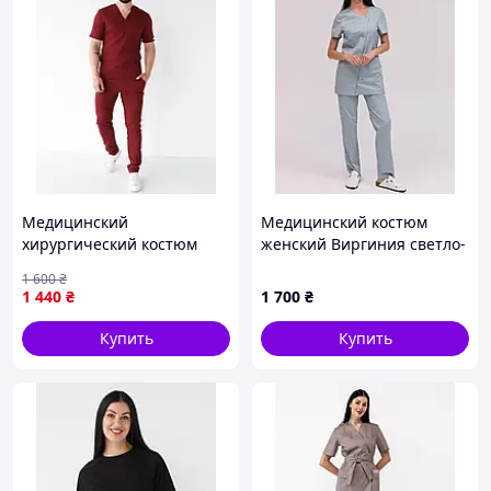
Есть вопросы?
Напишите нам на Viber
Медицинский
Медицинский костюм
хирургический костюм
женский Виргиния светло-
мужской Марсель марсала
мятный
1 600
₴
1 440
₴
1 700
₴
Купить
Купить