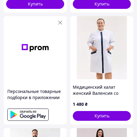
Купить
Купить
Стирка при
Нельзя
Сушка при низк
температуре воды
отбеливать
температуре
до 40°C
Медицинский халат
Персональные товарные
женский Валенсия со
подборки в приложении
сменными синими
1 480
₴
планками +SIZE
Купить