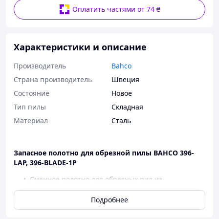
Оплатить частями от 74 ₴
Характеристики и описание
Производитель
Bahco
Страна производитель
Швеция
Состояние
Новое
Тип пилы
Складная
Материал
Сталь
Запасное полотно для обрезной пилы BAHCO 396-
LAP, 396-BLADE-1P
Сменное полотно для обрезных пил из
комплекта
LAP-KNIFE,
полотно с зубьями JT-геометрии применимо для
Подробнее
пиления
в период зимнего покоя растений, а также