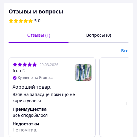
для быстрого чистого пиления сухой древесины,
Отзывы и вопросы
подходит для всей серии пил Bahco 396,
Произведено компанией BAHCO в Швеции.
5.0
Отзывы (1)
Вопросы (0)
Все
29.03.2026
Ігор Г.
Куплено на Prom.ua
Хороший товар.
Взяв на запас,ще поки що не
користувався
Посм
Преимущества
Все сподобалося
Недостатки
Не помітив.