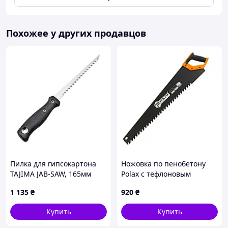
Похожее у других продавцов
Пилка для гипсокартона
Ножовка по пенобетону
TAJIMA JAB-SAW, 165мм
Polax с тефлоновым
(GT165)
покрытием 701 мм (47-008)
1 135
₴
920
₴
Купить
Купить