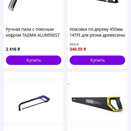
Ручная пила с поясным
Ножовка по дереву 450мм
кофром TAJIMA ALUMINIST
14TPI для резки древесины
Sheath, ALSA240, лезо
с трёхкомпонентной
693
₴
240мм (ALSA240)
рукояткой и 3D зубьями
2 416
₴
346
.50
₴
Купить
Купить