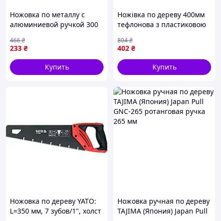
Ножовка по металлу с
Ножівка по дереву 400мм
алюминиевой ручкой 300
тефлонова з пластиковою
мм для резки металла и
рукояткою для точного
466
₴
804
₴
работы с полотнами
різання деревини
233
₴
402
₴
Купить
Купить
Ножовка по дереву YATO:
Ножовка ручная по дереву
L=350 мм, 7 зубов/1", холст
TAJIMA (Япония) Japan Pull
t=0.9 мм, покрытое PTFE
GNC-265 ротанговая ручка