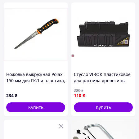
Ножовка выкружная Polax
Стусло VIROK пластиковое
150 мм для ГКЛ и пластика,
для распила древесины
8C7C136H59
компактное и точное в
220
₴
работе
234
₴
110
₴
Купить
Купить