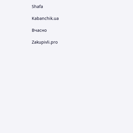
Shafa
Kabanchik.ua
Вчасно
Zakupivli.pro