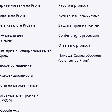
ернет-магазин
на Prom
Работа в prom.ua
авать на Prom
Контактная информация
 в Каталоге ProSale
Защита прав на контент
 — медиа для
Content right protection
ателей
Отзывы о prom.ua
 интернет-предпринимателей
Кращі
Помощь Силам обороны
(Volonter by Prom)
льское соглашение
онфиденциальности
боты на маркетплейсе
рограмма электронный
с PROM
 Google Ads