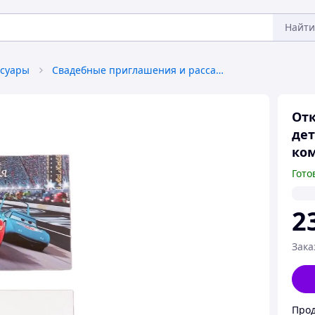
Найти
ссуары
Свадебные приглашения и рассадочные карточки
Отк
дет
ком
Гото
2
Зака
Прод