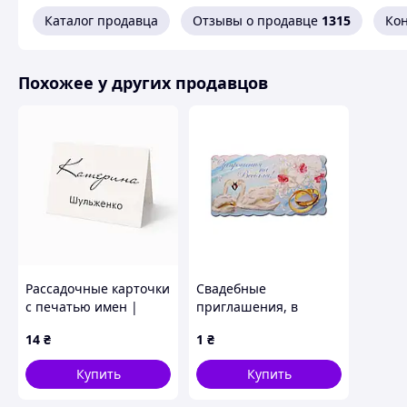
подразумевает указание даты, времени и адреса провед
Каталог продавца
Отзывы о продавце
1315
Ко
Похожие товары по характеристикам
Похожее у других продавцов
Рассадочные карточки
Свадебные
с печатью имен |
приглашения, в
Персонализация (RK-
ассортименте
14
₴
1
₴
0001)
Купить
Купить