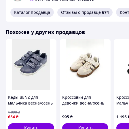
Только наши фото и видео💫
Быстрая доставка по всей Украине🇺🇦
Каталог продавца
Отзывы о продавце
674
Кон
Похожие товары по характеристикам
Похожее у других продавцов
Кеды BENZ для
Кроссовки для
Кросс
мальчика весна/осень
девочки весна/осень
мальч
1-1 K кожа синий/
C11470-6 экозамш/
девоч
1 090
₴
серый липучка 39(р)
текстиль латте/
5 тек
654
₴
995
₴
1 195
лиловый Direction
Yeezy 
31(р)
Купить
Купить