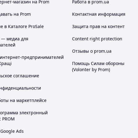
ернет-магазин
на Prom
Работа в prom.ua
авать на Prom
Контактная информация
 в Каталоге ProSale
Защита прав на контент
 — медиа для
Content right protection
ателей
Отзывы о prom.ua
 интернет-предпринимателей
Кращі
Помощь Силам обороны
(Volonter by Prom)
льское соглашение
онфиденциальности
боты на маркетплейсе
рограмма электронный
с PROM
 Google Ads