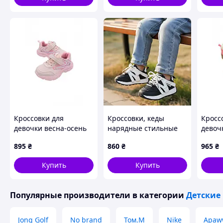
Кроссовки для
Кроссовки, кеды
Кросс
девочки весна-осень
нарядные стильные
девоч
F-50976-B экокожа
для девочки на
T-510
895
₴
860
₴
965
₴
розовый CLASSIC 26(р)
лепучке. Размер 26-30
молоч
корал
Купить
Купить
акцен
26(р)
Популярные производители
в категории
Детские
Jong Golf
No brand
Том.М
Nike
Apaw