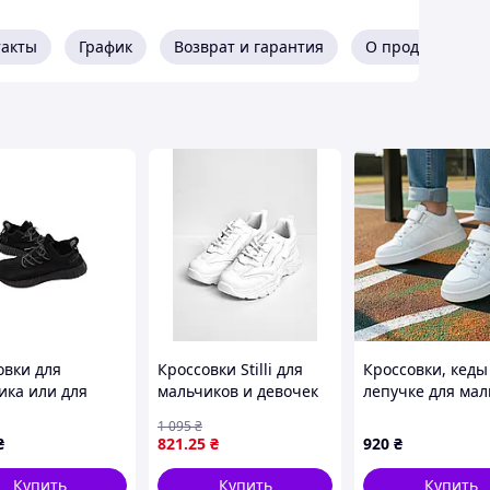
такты
График
Возврат и гарантия
О продавце
овки для
Кроссовки Stilli для
Кроссовки, кеды
ика или для
мальчиков и девочек
лепучке для мал
ки на лето A002-
весна/осень A100-2
очень легкие и
1 095
₴
стиль черный
натуральная кожа
удобные . Разме
₴
821
.25
₴
920
₴
Boost 38(р)
белая Разводы
37
накладки кожаные
Купить
Купить
Купить