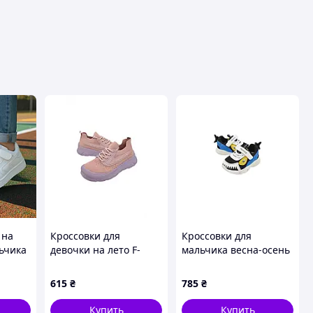
 на
Кроссовки для
Кроссовки для
ьчика
девочки на лето F-
мальчика весна-осень
51004-K текстиль
T-11082-B экокожа/
р 32-
пудра/сирень клипса-
сетка черный/белый
615
₴
785
₴
утяжка 27(р)
SPORT 25(р)
Купить
Купить