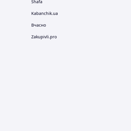
Shafa
Kabanchik.ua
Вчасно
Zakupivli.pro