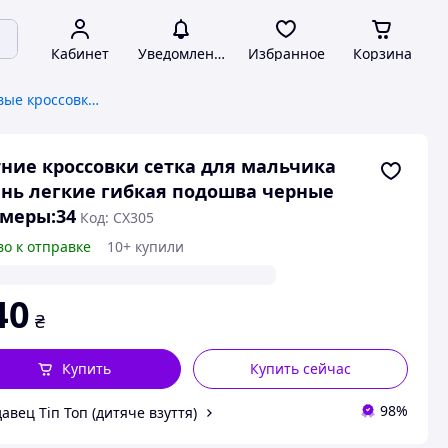
Кабинет
Уведомления
Избранное
Корзина
Детские и подростковые кроссовки, кеды
ние кроссовки сетка для мальчика
нь легкие гибкая подошва черные
меры:34
Код: СХ305
во к отправке
10+ купили
40
₴
Купить
Купить сейчас
98%
авец Тіп Топ (дитяче взуття)