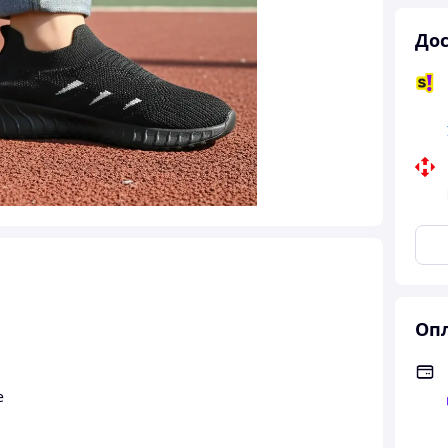
Дос
Опл
е