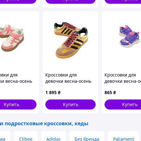
40(р)
овки для
Кроссовки для
Кроссовки для
ки весна-осень
девочки весна-осень
девочки весна-о
31-E экокожа
XZ270-5 текстиль/эко
T-11481-W экоко
1 895
₴
865
₴
ный/
кожа горчица/черный
фиолетовый LO
ловый
Gucci 40(р)
22(р)
Купить
Купить
Купить
тная подошва
 и подростковые кроссовки, кеды
wa
Clibee
Adidas
Без бренда
Paliament