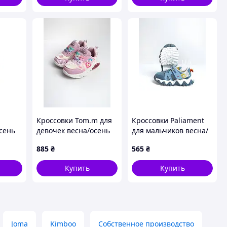
Кроссовки Tom.m для
Кроссовки Paliament
сень
девочек весна/осень
для мальчиков весна/
жа
11085E экокожа
осень 2811-3 экокожа/
885
₴
565
₴
OK
розовый LOVE 25(р)
сетка сизый Rabbit
22(р)
Купить
Купить
Joma
Kimboo
Собственное производство