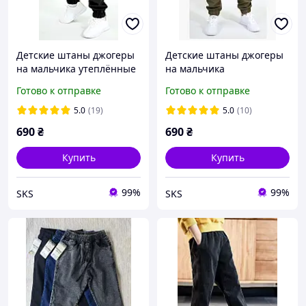
Детские штаны джогеры
Детские штаны джогеры
на мальчика утеплённые
на мальчика
демисезонные
непромокаемые (на
Готово к отправке
Готово к отправке
флисе)
5.0
(19)
5.0
(10)
690
₴
690
₴
Купить
Купить
99%
99%
SKS
SKS