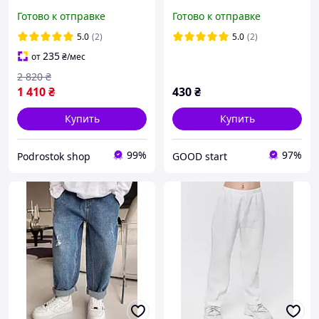
багги 152-176 см без
брюки на мальчика
Готово к отправке
Готово к отправке
молнии для мальчика
джинс для детей
парня, широкие
5.0
(2)
5.0
(2)
потертые джинсовые
235
от
₴
/мес
штаны baggy для детей
2 820
₴
1 410
₴
430
₴
Купить
Купить
99%
97%
Podrostok shop
GOOD start