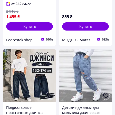
детей на каждый день
242
от
₴
/мес
2 910
₴
1 455
₴
855
₴
Купить
Купить
99%
98%
Podrostok shop
МОДНО - Магазин детской и женской одежды и обуви
Подростковые
Детские джинсы для
практичные джинсы
мальчика джинсовые