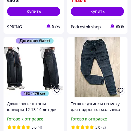
430
₴
1 430
₴
Купить
Купить
97%
99%
SPRING
Podrostok shop
Джинсовые штаны
Теплые джинсы на меху
юниоры 12 13 14 лет для
для подростка мальчика
мальчиков подростков
Готово к отправке
Готово к отправке
прямые школьные
джинсы Мом Baggy для
5.0
(4)
5.0
(2)