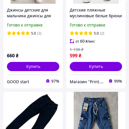
Джинсы детские для
Детские пляжные
мальчика джинсы для
муслиновые белые брюки
мальчика
для мальчика легкие и
Готово к отправке
Готово к отправке
комфортные брюки из
100% хлопка.
5.0
(2)
5.0
(2)
60
от
₴
/мес
1 198
₴
660
₴
599
₴
Купить
Купить
97%
99%
GOOD start
Магазин "Print.Ai"