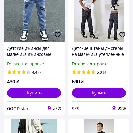
Детские джинсы для
Детские штаны джогеры
мальчика джинсовые
на мальчика утеплённые
брюки на мальчика
демисезонные
Готово к отправке
Готово к отправке
джинс для детей
4.4
(7)
5.0
(4)
430
₴
690
₴
Купить
Купить
97%
99%
GOOD start
SKS