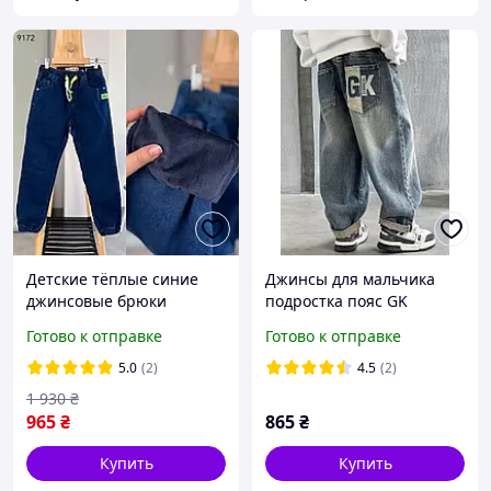
Детские тёплые синие
Джинсы для мальчика
джинсовые брюки
подростка пояс GK
джогеры на 122/128 и
Готово к отправке
Готово к отправке
164см флисе для
мальчиков, зимние
5.0
(2)
4.5
(2)
джинсы подростковые
1 930
₴
965
₴
865
₴
Купить
Купить