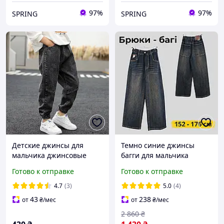
97%
97%
SPRING
SPRING
Детские джинсы для
Темно синие джинсы
мальчика джинсовые
багги для мальчика
брюки на мальчика
подростка 12-14 лет,
Готово к отправке
Готово к отправке
джинс для детей
детские модные широкие
удобные джинсовые
4.7
(3)
5.0
(4)
брюки скейтер на
43
238
от
₴
/мес
от
₴
/мес
резинке
2 860
₴