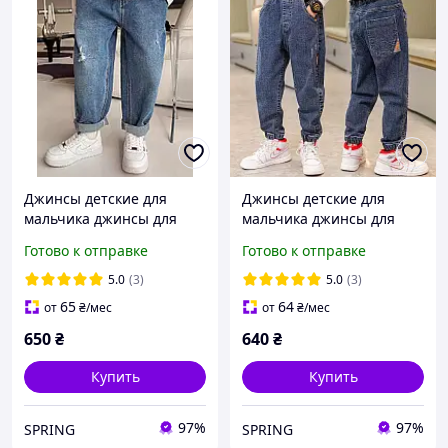
Джинсы детские для
Джинсы детские для
мальчика джинсы для
мальчика джинсы для
мальчика
мальчика
Готово к отправке
Готово к отправке
5.0
(3)
5.0
(3)
65
64
от
₴
/мес
от
₴
/мес
650
₴
640
₴
Купить
Купить
97%
97%
SPRING
SPRING