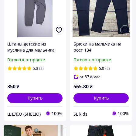
Штаны детские из
Брюки на мальчика на
муслина для мальчика
рост 134
серые SHTDXM-6
Готово к отправке
Готово к отправке
5.0
(2)
5.0
(2)
57
от
₴
/мес
350
₴
565
.80
₴
Купить
Купить
100%
100%
ШЕЛІО (SHELIO)
SL kids