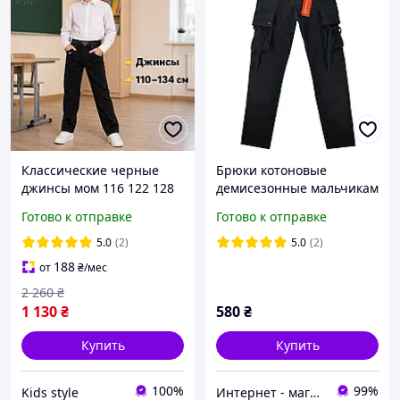
Классические черные
Брюки котоновые
джинсы мом 116 122 128
демисезонные мальчикам
134 см для парня ,
134,140
Готово к отправке
Готово к отправке
хорошие детские момы
для мальчиков в школу
5.0
(2)
5.0
(2)
188
от
₴
/мес
2 260
₴
1 130
₴
580
₴
Купить
Купить
100%
99%
Kids style
Интернет - магазин "Dendy"