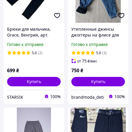
Брюки для мальчика,
Утепленные джинсы
Grace, Венгрия, арт.
джоггеры на флисе для
13403, 146 см
мальчиков 5-7 лет
Готово к отправке
Готово к отправке
5.0
(2)
5.0
(3)
75
от
₴
/мес
699
₴
750
₴
Купить
Купить
100%
100%
STARSIK
brandmoda_deti