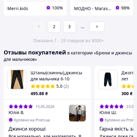
100%
98%
Merri.kids
МОДНО - Магазин детской и женской одежды и обуви
1
2
3
...
Показано 1 - 29 товаров из 9000+
Отзывы покупателей
в категории «Брюки и джинсы
для мальчиков»
Штаны(скинны),джинсы
Джогге
для мальчика 6-10
лет
лет(черные) розн
5.0
(2)
пр.Турция
495
.88
₴
300
₴
15.05.2026
23.03
Юлія В.
Юлія Ш.
Куплено на Prom.ua
Куплено на Prom.
Джинси хороші
Гарна якість за 
Все нормально, але маломірять. В
Джинси дуже гарн