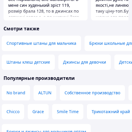
мене син худенький зріст 119,
якості,не линяют
розмір брала 128, то в джинсах по
таку ціну-топ.Бу
довжині запас є, а по ширині його
нюанс,але прода
розмір.
залагодив.Окремо
Смотри также
відзначити,що п
класний,клієнтоо
такого хочеться 
Спортивные штаны для мальчика
Брюки школьные дл
Штаны клеш детские
Джинсы для девочки
Детск
Популярные производители
No brand
ALTUN
Собственное производство
Chicco
Grace
Smile Time
Трикотажний край
Брюки и джинсы для мальчиков оптом