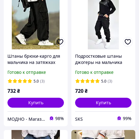
Штаны брюки-карго для
Подростковые штаны
мальчика на затяжках
джогеры на мальчика
внизу черные
теплые (на флисе)
Готово к отправке
Готово к отправке
5.0
(3)
5.0
(3)
732
₴
720
₴
Купить
Купить
98%
99%
МОДНО - Магазин детской и женской одежды и обуви
SKS