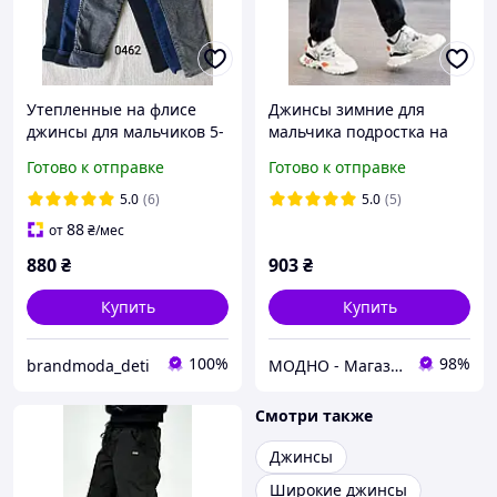
Утепленные на флисе
Джинсы зимние для
джинсы для мальчиков 5-
мальчика подростка на
8 и 9-12 лет
меху
Готово к отправке
Готово к отправке
5.0
(6)
5.0
(5)
88
от
₴
/мес
880
₴
903
₴
Купить
Купить
100%
98%
brandmoda_deti
МОДНО - Магазин детской и женской одежды и обуви
Смотри также
Джинсы
Широкие джинсы