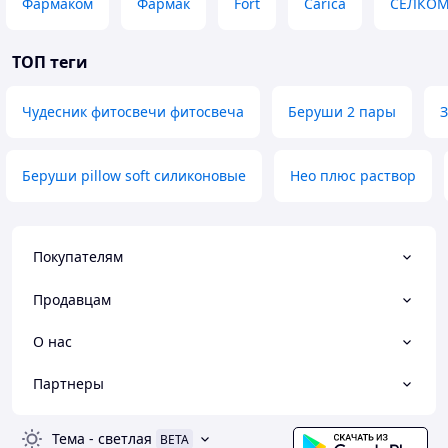
Фармаком
Фармак
Fort
Carica
СЕЛКО
Поставщиком Товара, при этом Поставщик прилагает
максимальные разумные усилия для документирования
такой потери и/или ее причины.
ТОП теги
Наши клиенты
Чудесник фитосвечи фитосвеча
Беруши 2 пары
З
Беруши pillow soft силиконовые
Нео плюс раствор
Покупателям
Продавцам
О нас
Партнеры
Тема
-
светлая
BETA