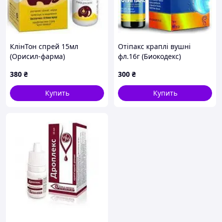
КлінТон спрей 15мл
Отіпакс краплі вушні
(Орисил-фарма)
фл.16г (Биокодекс)
380
₴
300
₴
Купить
Купить