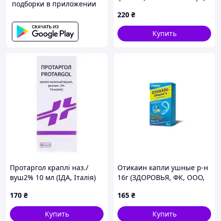
подборки в приложении
220
₴
Купить
Протаргол краплі наз./
Отикаин капли ушные р-н
вуш2% 10 мл (ІДА, Італія)
16г (ЗДОРОВЬЯ, ФК, ООО,
Харк_в)
170
₴
165
₴
Купить
Купить