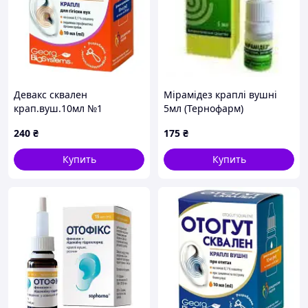
Девакс сквален
Мірамідез краплі вушні
крап.вуш.10мл №1
5мл (Тернофарм)
240
₴
175
₴
Купить
Купить