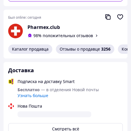
Постановка диагноза и выбор методики лечения
осуществляется только врачом!
Мы не несем ответственности за возможные
Был online:
сегодня
негативные последствия, возникшие в результате
использования информации, размещенной на сайте.
Pharmex.club
Покупатель берет на себя риск повреждения/потери
98% положительных отзывов
вследствие военных действий отправленного
Поставщиком Товара, при этом Поставщик прилагает
Каталог продавца
Отзывы о продавце
3256
Кон
максимальные разумные усилия для документирования
такой потери и/или ее причины.
Наши клиенты
Доставка
Подписка на доставку Smart
Бесплатно
— в отделения Новой почты
Узнать больше
Нова Пошта
Смотреть всё