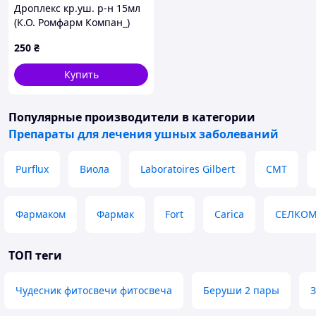
Дроплекс кр.уш. р-н 15мл
(К.О. Ромфарм Компан_)
250
₴
Купить
Популярные производители
в категории
Препараты для лечения ушных заболеваний
Purflux
Виола
Laboratoires Gilbert
СМТ
Фармаком
Фармак
Fort
Carica
СЕЛКО
ТОП теги
Чудесник фитосвечи фитосвеча
Беруши 2 пары
З