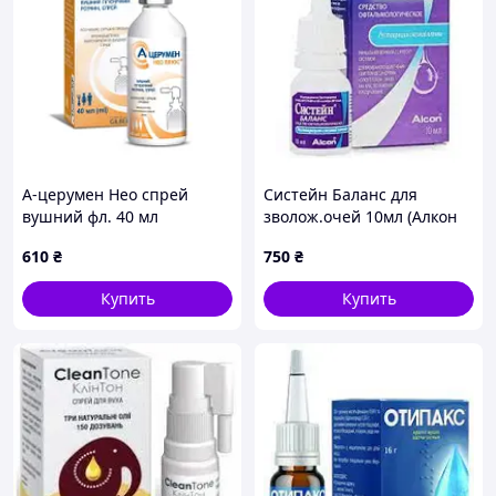
А-церумен Нео спрей
Систейн Баланс для
вушний фл. 40 мл
зволож.очей 10мл (Алкон
Парентералс)
610
₴
750
₴
Купить
Купить