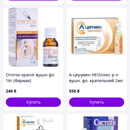
Ототон краплі вушні фл.
А-церумен НЕОплюс р-н
16г (Фармак)
вушн. фл. крапельний 2мл
№5 (Laboratoires Gilbert)
240
₴
550
₴
Купить
Купить