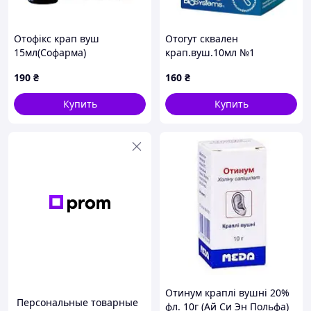
Отофікс крап вуш
Отогут сквален
15мл(Софарма)
крап.вуш.10мл №1
190
₴
160
₴
Купить
Купить
Отинум краплі вушні 20%
Персональные товарные
фл. 10г (Ай Си Эн Польфа)