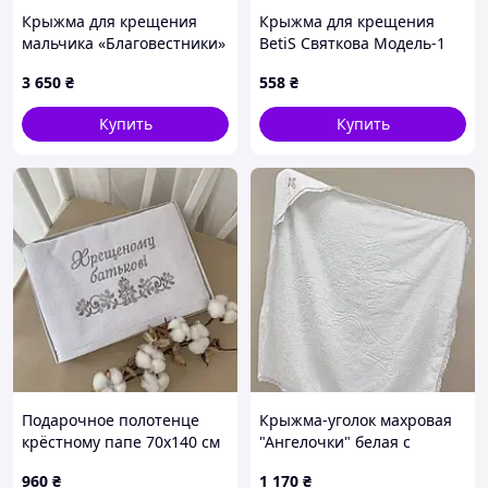
Крыжма для крещения
Крыжма для крещения
мальчика «Благовестники»
BetiS Святкова Модель-1
(утепленная)
Миткаль Белый 75х80 см
3 650
₴
558
₴
27069517
Купить
Купить
Подарочное полотенце
Крыжма-уголок махровая
крёстному папе 70х140 см
"Ангелочки" белая с
Белый/серебро
кружевом и вышивкой
960
₴
1 170
₴