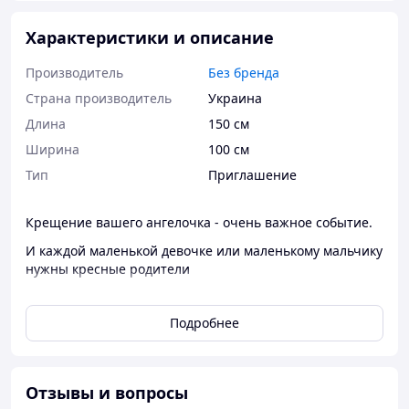
Характеристики и описание
Производитель
Без бренда
Страна производитель
Украина
Длина
150 см
Ширина
100 см
Тип
Приглашение
Крещение вашего ангелочка - очень важное событие.
И каждой маленькой девочке или маленькому мальчику
нужны кресные родители
И именно такие пригласительные - это прекрасная
идея пригласить друзей/родственников в кумовья
Подробнее
Размер приглатесительных в сложеном состоянии
10х15 см, материал пригласительных - плотная
мелованая бумага, с наружной стороны покрыта
Отзывы и вопросы
глянцевой ламинацией