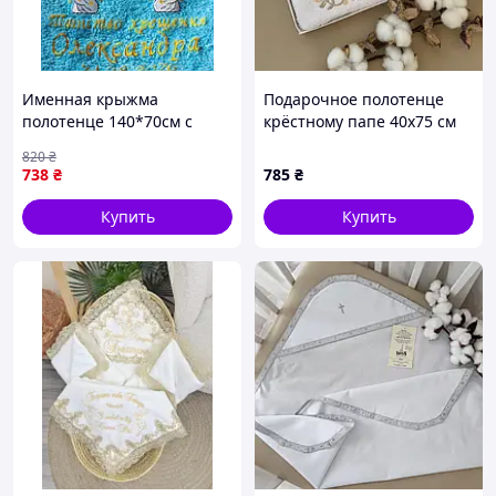
Именная крыжма
Подарочное полотенце
полотенце 140*70см с
крёстному папе 40х75 см
индивидуальной
Белый/кофе
820
₴
вышивкой.
738
₴
785
₴
Купить
Купить