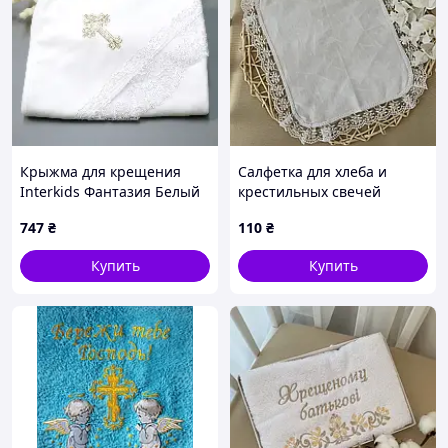
Крыжма для крещения
Салфетка для хлеба и
Interkids Фантазия Белый
крестильных свечей
80х80 см 5989
«Крестильный оберег»
747
₴
110
₴
29×34 см Кулир белый
Купить
Купить