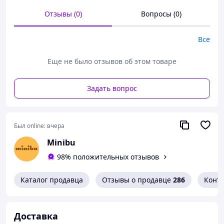
Цена указана за пару пригласительных (для кресной
Отзывы (0)
Вопросы (0)
мамы и для кресного папы).
Если нужно не парное
количество - уточняйте при заказе
Все
Еще не было отзывов об этом товаре
Задать вопрос
Был online:
вчера
Minibu
98% положительных отзывов
Каталог продавца
Отзывы о продавце
286
Конт
Доставка