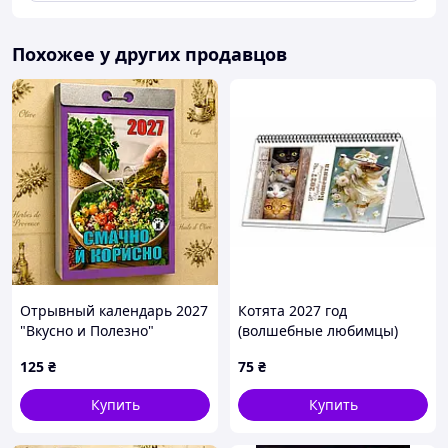
Похожее у других продавцов
Отрывный календарь 2027
Котята 2027 год
"Вкусно и Полезно"
(волшебные любимцы)
настенный, ежедневный,
125
₴
75
₴
украинский язык
Купить
Купить