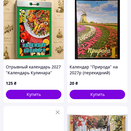
Отрывный календарь 2027
Календар "Природа" на
"Календарь Кулинара"
2027р (перекидний)
настенный, ежедневный,
125
₴
20
₴
украинский язык
Купить
Купить