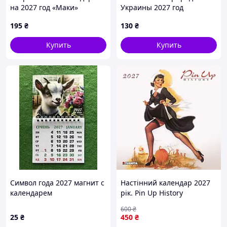
на 2027 год «Маки»
Украины 2027 год
(перекидной календарь на
195
₴
130
₴
скобе)
Купить
Купить
Символ года 2027 магнит с
Настінний календар 2027
календарем
рік. Pin Up History
600
₴
25
₴
450
₴