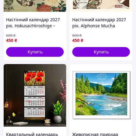
Настінний календар 2027
Настінний календар 2027
рік. Hokusai/Hiroshige –
рік. Alphonse Mucha
Nature’s Spell
600
₴
600
₴
450
₴
450
₴
Купить
Купить
Квартальный календарь
Живописная природа