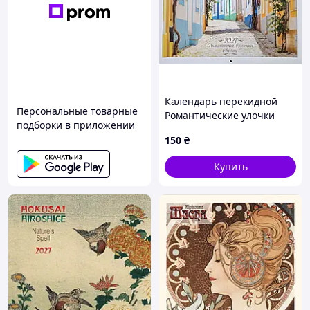
Календарь перекидной
Персональные товарные
Романтические улочки
подборки в приложении
Европы на 2027 год
150
₴
Коллаж
Купить