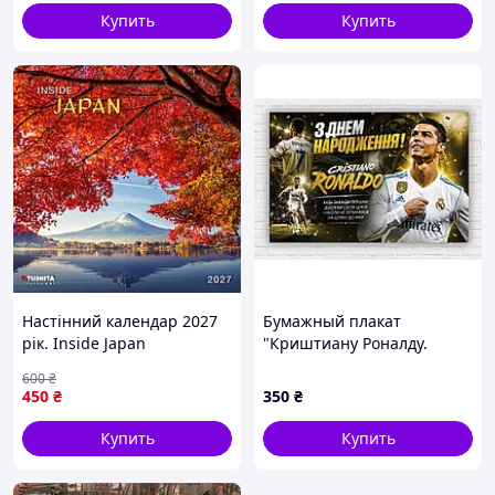
Купить
Купить
Настінний календар 2027
Бумажный плакат
рік. Inside Japan
"Криштиану Роналду.
Cristiano Ronaldo. CR7. С
600
₴
днем ​​рождения", 115х75
450
₴
350
₴
см
Купить
Купить