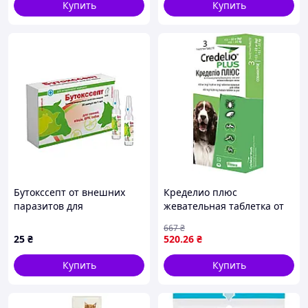
Купить
Купить
✅ Качество, которому доверяют
владельцы собак и кошек
Товары для здоровья и ухода с проверенной
эффективностью.
✅ Склады в Украине, всё в наличии
Мгновенная комплектация и стабильная
логистика — без задержек и ожиданий.
Бутокссепт от внешних
Кределио плюс
✅ Заказы 24/7 — легко и удобно!
паразитов для
жевательная таблетка от
сельскохозяйственных
блох и клещей для собак
🌐 Интернет-магазин работает круглосуточно
667
₴
животных 10 мл
11-22кг (1 таб) Credelio
💬 Менеджеры на связи в удобное для вас время
25
₴
520
.26
₴
инсектоакарицидный
препарат
Купить
Купить
✅
Доставка по Украине