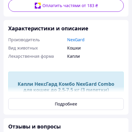
Оплатить частями от 183 ₴
Характеристики и описание
Производитель
NexGard
Вид животных
Кошки
Лекарственная форма
Капли
Капли НексГард Комбо NexGard Combo
для кошек до 2.5-7.5 кг (3 пипетки)
Подробнее
Состав
1 мл препарата содержит: эзафоксоланер – 12,0 мг;
эприномектин – 4,0 мг; празиквантел – 83,0 мг.
Вспомогательные вещества: глицеринформаль,
Отзывы и вопросы
диметил изосорбид, бутилгидрокситолуол.