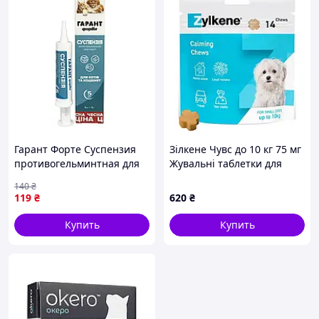
🚚 Работаем по всей Украине
📦 Поможем выбрать способ доставки и оплаты —
получите заказ быстро и без хлопот.
_______________________________
Как заказать?
Простой алгоритм покупки:
Гарант Форте Суспензия
Зілкене Чувс до 10 кг 75 мг
противогельминтная для
Жувальні таблетки для
кошек и котят 5мл
зниження стресу у собак
140
₴
Zylkene Chews 14 таб
119
₴
620
₴
Купить
Купить
✔
✔ Мы
✔
✔
Оформите
свяжемся с
Отправим
Получите
заказ через
вами для
после
заказ в
корзину
уточнения
оплаты или
ближайше
или в
деталей
наложенны
м