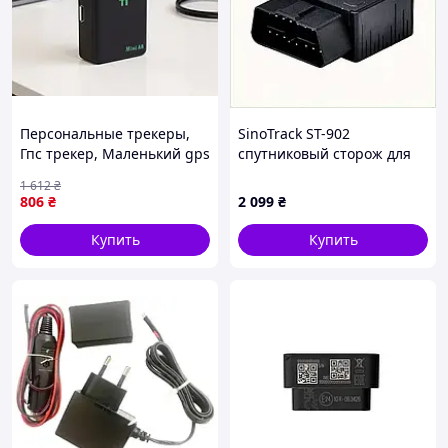
Персональные трекеры,
SinoTrack ST-902
Гпс трекер, Маленький gps
спутниковый сторож для
маячок,
частного авто 90M0P4296
1 612
₴
Водонепроницаемый gps
806
₴
2 099
₴
трекер, Gps трекер для
техники, FRC
Купить
Купить