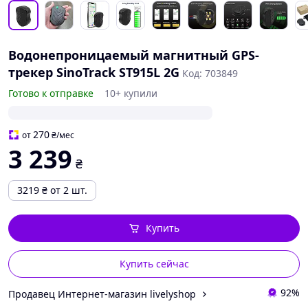
Водонепроницаемый магнитный GPS-
трекер SinoTrack ST915L 2G
Код: 703849
Готово к отправке
10+ купили
270
от
₴
/мес
3 239
₴
3219
₴
от 2 шт.
Купить
Купить сейчас
92%
Продавец Интернет-магазин livelyshop