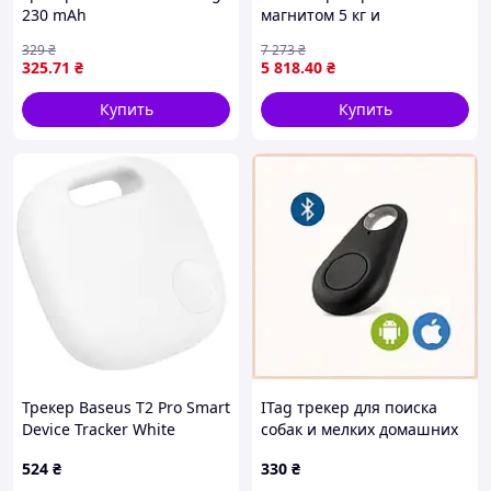
230 mAh
магнитом 5 кг и
аккумулятором 10000mAh
329
₴
7 273
₴
для отслеживания
325
.71
₴
5 818
.40
₴
транспорта и объектов
LO31\PR
Купить
Купить
Трекер Baseus T2 Pro Smart
ITag трекер для поиска
Device Tracker White
собак и мелких домашних
.Shop#7.
животных, 24538X2X3
524
₴
330
₴