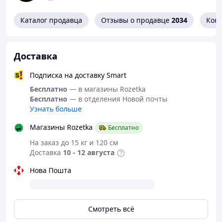
изменения угла направления движения
Корпус с магнитами Да
Каталог продавца
Отзывы о продавце
2034
Кон
Состояние Новое
Питание Питание Специальный аккумулятор
Тип аккумулятора Li-Ion
Напряжение аккумулятора 3.7 В
Доставка
Встроенная АКБ Да
Емкость встроенной АКБ 10400 мАч
Подписка на доставку Smart
Габаритные размеры Длина 100 мм Ширина 80
Бесплатно
— в магазины Rozetka
мм Высота 20 мм Вес 0.35 кг
Бесплатно
— в отделения Новой почты
Тип упаковки Бумажная коробка
Узнать больше
Гарантия 12 мес
Магазины Rozetka
Бесплатно
На заказ до 15 кг и 120 см
Доставка
10 - 12 августа
Нова Пошта
Смотреть всё