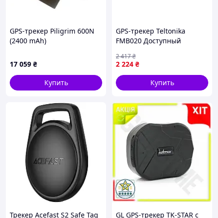
GPS-трекер Piligrim 600N
GPS-трекер Teltonika
(2400 mAh)
FMB020 Доступный
2 417
₴
17 059
₴
2 224
₴
Купить
Купить
Трекер Acefast S2 Safe Tag
GL GPS-трекер TK-STAR с