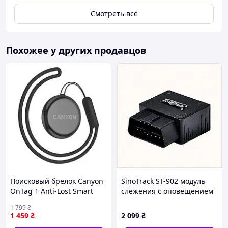
Смотреть всё
Похожее у других продавцов
Поисковый брелок Canyon
SinoTrack ST-902 модуль
OnTag 1 Anti-Lost Smart
слежения с оповещением
Tracker iOS 4Pcs Kit Black 4
на телефон 9X0042B96
1 799
₴
шт (CNE-4XPT01BB)
1 459
₴
2 099
₴