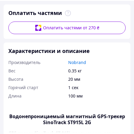
Оплатить частями
Оплатить частями от 270 ₴
Характеристики и описание
Производитель
Nobrand
Вес
0.35 кг
Высота
20 мм
Горячий старт
1 сек
Длина
100 мм
Водонепроницаемый магнитный GPS-трекер
SinoTrack ST915L 2G
GPS-трекер SinoTrack ST-915L
предназначен для тех,