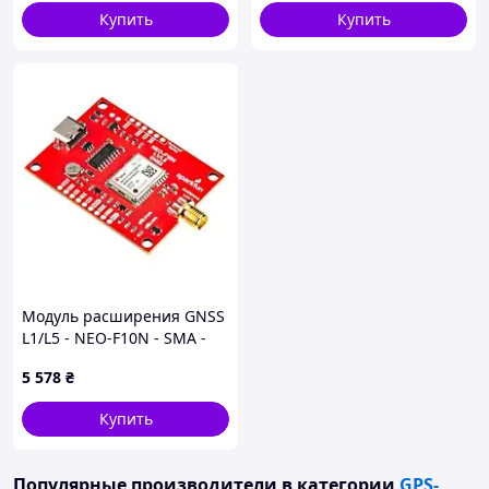
Купить
Купить
Модуль расширения GNSS
L1/L5 - NEO-F10N - SMA -
SparkFun GPS-24114
5 578
₴
Купить
Популярные производители
в категории
GPS-