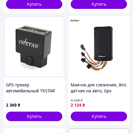
Купить
Купить
GPS-трекер
Маячок для слежения, Жпс
автомобильный TKSTAR
датчик на авто, Gps
TK-816 OBD GSM
маячок авто, Gps трекер
4 248
₴
(2801163577), 90256EBE33
на автомобиль, Gps трекер
2 369
₴
2 124
₴
для машины такси, FRC
Купить
Купить