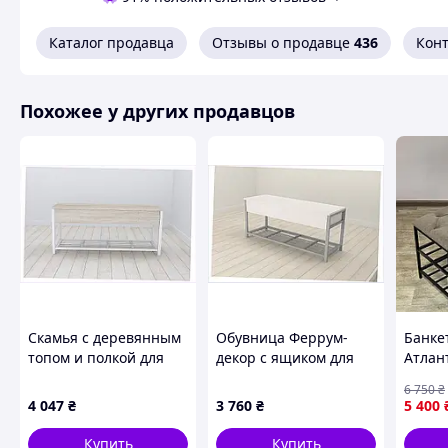
Комплектация
Наличие ящика
Нет
Каталог продавца
Отзывы о продавце
436
Кон
Встроенный бар
Нет
Пользовательские характеристики
Похожее у других продавцов
Тип назначения
Банкетка мягкая под обу
коридор с мягким сиден
Банкетка для обув
Скамья с деревянным
Обувница Феррум-
Банке
топом и полкой для
декор с ящиком для
Атлан
кроссовок, P65C43515
ключей и нижним
велюр
6 750
₴
ярусом, T65434AA98
белая 
4 047
₴
3 760
₴
5 400
:BRASI
Купить
Купить