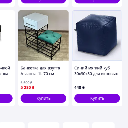
очкой
Банкетка для взуття
Синий мягкий куб
анка
Атланта-1L 70 см
30х30х30 для игровых
еталл
велюр смарагдовий/
лабиринтов
6 600
₴
а
біла аляска 8-3-9005
8TE7008A49
5 280
₴
440
₴
AllInOne -market-
without-queues-
Купить
Купить