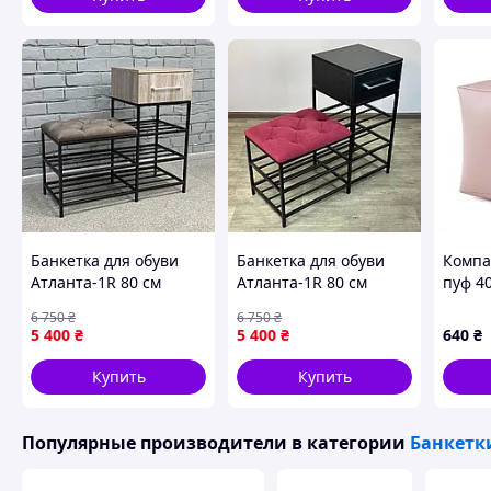
Банкетка для обуви
Банкетка для обуви
Компа
Атланта-1R 80 см
Атланта-1R 80 см
пуф 4
велюр серо-
велюр красный/
водон
6 750
₴
6 750
₴
коричневый/дуб
черный 4-5-9005
6T4B9
5 400
₴
5 400
₴
640
₴
платиновый 5-2-9005
:BRASIL:
:BRASIL:
Купить
Купить
Популярные производители
в категории
Банкетк
Банкетка для обу