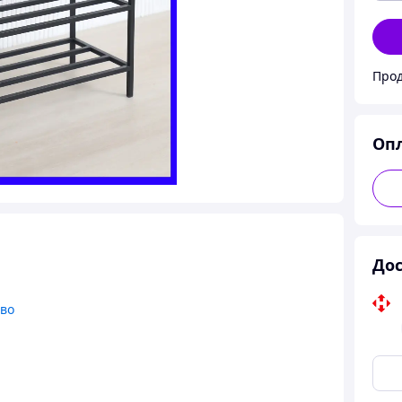
Прод
Оп
Дос
тво