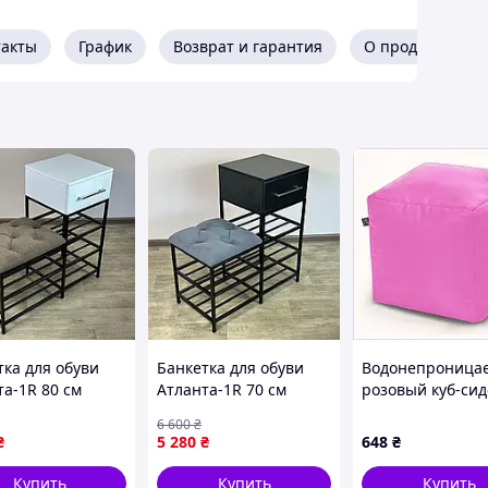
такты
График
Возврат и гарантия
О продавце
вь 60*32*52 см зеленая, подставка для обуви в
ьем
и в прихожую
тка для обуви
Банкетка для обуви
Водонепроница
та-1R 80 см
Атланта-1R 70 см
розовый куб-си
 коричневый/
велюр серый/черный
40х40х40 см,
6 600
₴
аляска 1-3-9005
7-5-9005 AllInOne -
8700P89CE3
₴
5 280
₴
648
₴
L:
market-without-
queues-
Купить
Купить
Купить