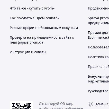
Мягкое не промокаемое сиденье;
Качественная порошковая покраска металла;
Что такое «Купить с Prom»
Продвижение
2 полочки;
Есть заглушки на концах, которые предотвращ
Как покупать с Пром-оплатой
Sprava.prom
предприним
Преимущества наших банкеток:
Рекомендации по безопасным покупкам
Качественные;
Премия для
Долговечные;
Проверка на принадлежность сайта к
Ecommerce.
Практичные;
платформе prom.ua
Большой выбор цветов ткани;
Пользовате
Быстрая отправка;
Инструкции и советы
Упаковка за наш счет;
Политика к
Недорогая доставка.
Правила ра
Заказать или получить консультацию
Бонусная п
телефон
маркетплей
Руководство
Отсканируй QR-код,
Тема
-
с
чтобы скачать мобильное