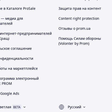
 в Каталоге ProSale
Защита прав на контент
ают царапанье пола.
 — медиа для
Content right protection
ателей
Отзывы о prom.ua
 интернет-предпринимателей
Кращі
Помощь Силам обороны
(Volonter by Prom)
льское соглашение
онфиденциальности
боты на маркетплейсе
 Вы можете на сайте, а также по
рограмма электронный
у !
с PROM
 Google Ads
ветлая
Русский
BETA