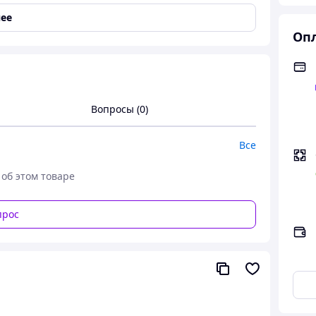
ее
Опл
тальная профильная труба
Вопросы (0)
Все
 об этом товаре
прос