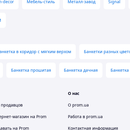
жках с полками для обуви, которое
m-decor
Мебель-стиль
Металл-завод
Signal
 на банкетке.
М
 гармонично впишется в ваше
ерьер.
изготовлении, помогут сохранить
анкетка в коридор с мягким верхом
Банкетки разных цвет
 для офиса, салона, зоны ожидания,
ртиры.
оизводство!
Банкетка прошитая
Банкетка дачная
Банкетка
ихожую
О нас
мм;
 продавцов
О prom.ua
ернет-магазин
на Prom
Работа в prom.ua
авать на Prom
Контактная информация