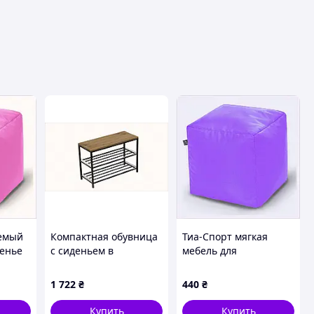
емый
Компактная обувница
Тиа-Спорт мягкая
денье
с сиденьем в
мебель для
прихожую 63х26 см
инклюзивных классов
черная 23363BM60
8T70086A1
1 722
₴
440
₴
Купить
Купить