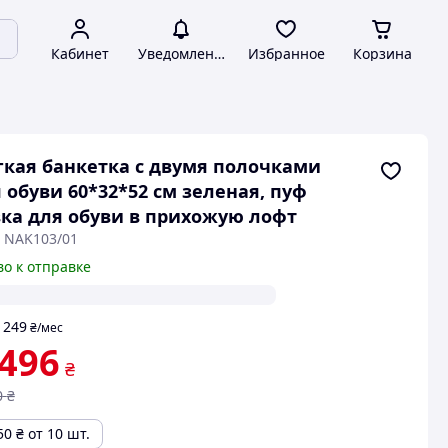
Кабинет
Уведомления
Избранное
Корзина
кая банкетка с двумя полочками
 обуви 60*32*52 см зеленая, пуф
ка для обуви в прихожую лофт
: NAK103/01
во к отправке
249
т
₴
/мес
 496
₴
0
₴
50
₴
от 10 шт.