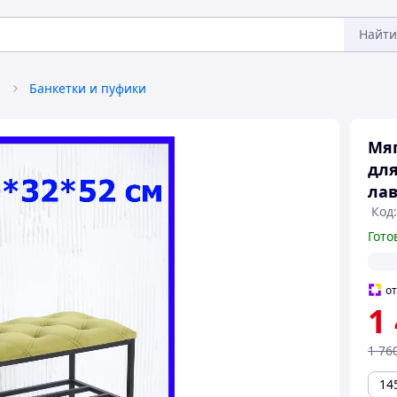
Найти
а
Банкетки и пуфики
Мяг
для
лав
Код
Гото
о
1
1 76
14