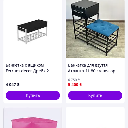
Банкетка с ящиком
Банкетка для взуття
Ferrum-decor Дрейк 2
Атланта-1L 80 см велюр
550x1200x400 металл
бірюзовий/чорний 2-5-
6 750
₴
Белый ДСП Сосна Кембра
9005 AllInOne -market-
4 047
₴
5 400
₴
16 мм (DRE0031)
without-queues-
Купить
Купить