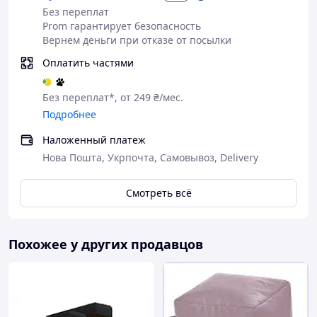
интерьер.
Без переплат
Качественные материалы
, используемые
Prom гарантирует безопасность
при изготовлении, помогут сохранить
Вернем деньги при отказе от посылки
первоначальный вид банкетки
на долгие
Оплатить частями
годы.
Поэтому наши банкетки
идеально
Без переплат*, от 249 ₴/мес.
подходят
как для офиса, салона, зоны
Подробнее
ожидания, студии, кабинета, ресепшна так и
для дома и квартиры.
Наложенный платеж
Собственное производство!
Нова Пошта, Укрпочта, Самовывоз, Delivery
Смотреть всё
Характеристика банкетка для обуви в
прихожую
Материал ткани - велюр ;
Похожее у других продавцов
Материал каркаса: профильная труба
15х15х1 мм;
Длина: 60 см;
Ширина: 32 см;
Высота: 52 см;