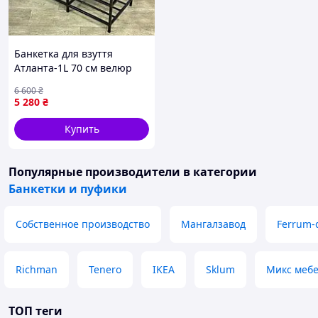
Банкетка для взуття
Атланта-1L 70 см велюр
коричневий/чорний 1-5-
6 600
₴
9005 AllInOne -market-
5 280
₴
without-queues-
Купить
Популярные производители
в категории
Банкетки и пуфики
Собственное производство
Мангалзавод
Ferrum-
Richman
Tenero
IKEA
Sklum
Микс меб
ТОП теги