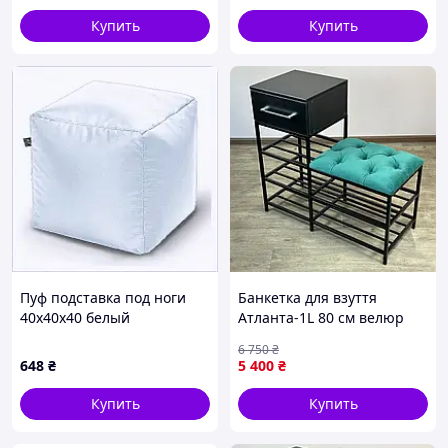
Купить
Купить
Пуф подставка под ноги
Банкетка для взуття
40х40х40 белый
Атланта-1L 80 см велюр
бескаркасный 8700868BP
смарагдовий/чорний 8-5-
6 750
₴
9005 :BRASIL:
648
₴
5 400
₴
Купить
Купить