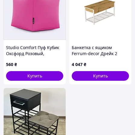
Studio Comfort Пуф Кубик
Банкетка с ящиком
Оксфорд Розовый,
Ferrum-decor Дрейк 2
64C98E961
550x1200x400 металл
560
₴
4 047
₴
Белый ДСП Дуб Сан-
Марино 16 мм (DRE0030),
Купить
Купить
65T435T13