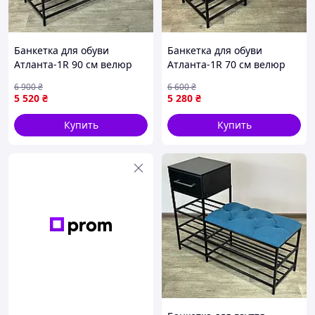
Банкетка для обуви
Банкетка для обуви
Атланта-1R 90 см велюр
Атланта-1R 70 см велюр
черный/белая аляска 10-3-
синий/белая аляска 9-3-
6 900
₴
6 600
₴
9005 AllInOne -market-
9005 AllInOne -market-
5 520
₴
5 280
₴
without-queues-
without-queues-
Купить
Купить