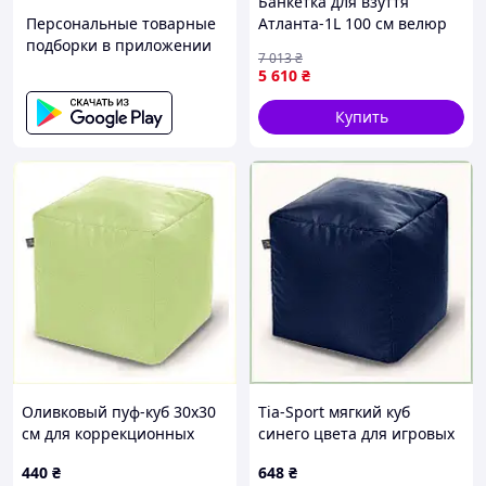
Банкетка для взуття
Персональные товарные
Атланта-1L 100 см велюр
подборки в приложении
бірюзовий/чорний 2-5-
7 013
₴
9005 :BRASIL:
5 610
₴
Купить
Оливковый пуф-куб 30х30
Tia-Sport мягкий куб
см для коррекционных
синего цвета для игровых
центров 8700C85TH0
центров, 8E70X0876
440
₴
648
₴