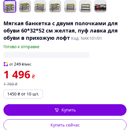
Мягкая банкетка с двумя полочками для
обуви 60*32*52 см желтая, пуф лавка для
обуви в прихожую лофт
Код: NAK101/01
Готово к отправке
249
от
₴
/мес
1 496
₴
1 760
₴
1450
₴
от 10 шт.
Купить
Купить сейчас