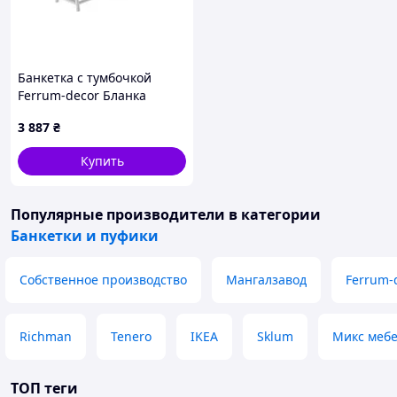
Банкетка с тумбочкой
Ferrum-decor Бланка
540x1000x320 металл
3 887
₴
Белый ДСП Бетон 16 мм
(BLA0014)
Купить
Популярные производители
в категории
Банкетки и пуфики
Собственное производство
Мангалзавод
Ferrum-
Richman
Tenero
IKEA
Sklum
Микс меб
ТОП теги