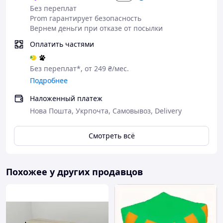
интерьер.
Без переплат
Качественные материалы
, используемые
Prom гарантирует безопасность
при изготовлении, помогут сохранить
Вернем деньги при отказе от посылки
первоначальный вид банкетки
на долгие
Оплатить частями
годы.
Поэтому наши банкетки
идеально
Без переплат*, от 249 ₴/мес.
подходят
как для офиса, салона, зоны
Подробнее
ожидания, студии, кабинета, ресепшна так и
для дома и квартиры.
Наложенный платеж
Собственное производство!
Нова Пошта, Укрпочта, Самовывоз, Delivery
Смотреть всё
Характеристика банкетка для обуви в
прихожую
Материал ткани - велюр ;
Похожее у других продавцов
Материал каркаса: профильная труба
15х15х1 мм;
Длина: 60 см;
Ширина: 32 см;
Высота: 52 см;