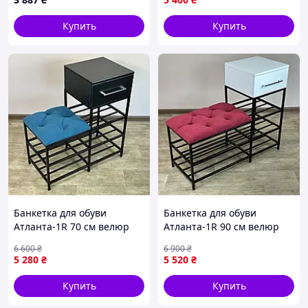
queues-
Купить
Купить
Банкетка для обуви
Банкетка для обуви
Атланта-1R 70 см велюр
Атланта-1R 90 см велюр
бирюзовый/черный 2-5-
красный/белая аляска 4-3-
6 600
₴
6 900
₴
9005 :BRASIL:
9005 AllInOne -market-
5 280
₴
5 520
₴
without-queues-
Купить
Купить