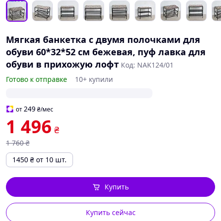
Мягкая банкетка с двумя полочками для
обуви 60*32*52 см бежевая, пуф лавка для
обуви в прихожую лофт
Код: NAK124/01
Готово к отправке
10+ купили
249
от
₴
/мес
1 496
₴
1 760
₴
1450
₴
от 10 шт.
Купить
Купить сейчас