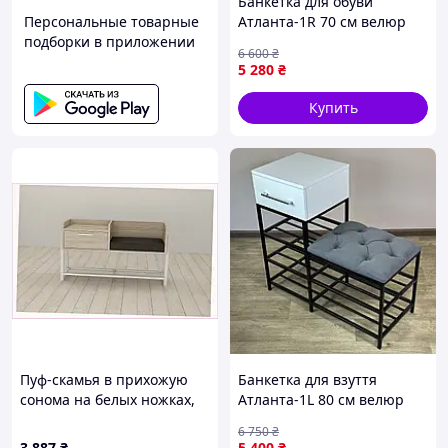
Банкетка для обуви
Персональные товарные
Атланта-1R 70 см велюр
подборки в приложении
серый/черный 7-5-9005
6 600
₴
AllInOne -market-without-
5 280
₴
queues-
Купить
Пуф-скамья в прихожую
Банкетка для взуття
сонома на белых ножках,
Атланта-1L 80 см велюр
6543473KP
сірий/біла аляска 7-3-9005
6 750
₴
AllInOne -market-without-
3 887
₴
5 400
₴