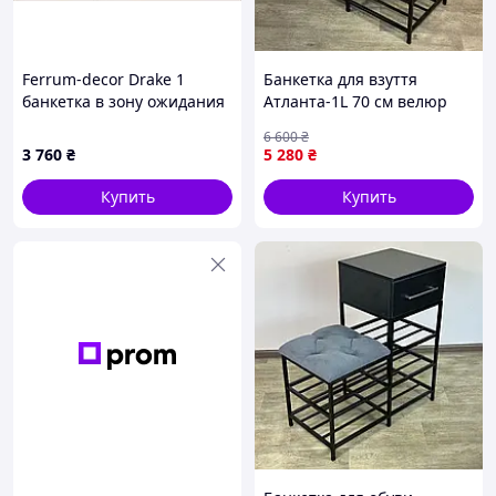
Ferrum-decor Drake 1
Банкетка для взуття
банкетка в зону ожидания
Атланта-1L 70 см велюр
для офиса 6H5M43485
світло-сірий/біла аляска 6-
6 600
₴
3-9005 AllInOne -market-
3 760
₴
5 280
₴
without-queues-
Купить
Купить