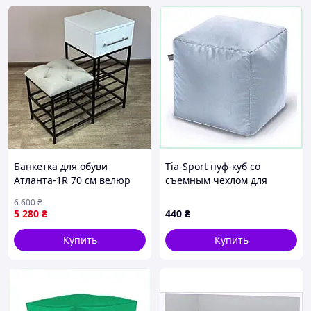
Банкетка для обуви
Tia-Sport пуф-куб со
Атланта-1R 70 см велюр
съемным чехлом для
светло-серый/белая аляска
садиков и школ 8700M856B
6 600
₴
6-3-9005 /Svart/ -stunning-
5 280
₴
440
₴
products-for-life-
Купить
Купить