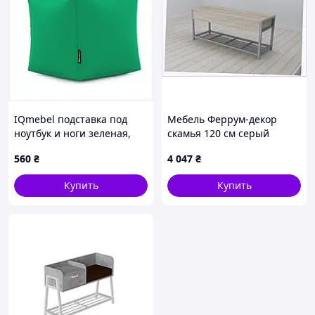
IQmebel подставка под
Мебель Феррум-декор
ноутбук и ноги зеленая,
скамья 120 см серый
P6H499026
графит M65M43522
560
₴
4 047
₴
Купить
Купить