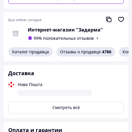
теж відмінне.✌🏼 Своєю покупочкою –
стовідсотково задоволена, дуже
рекомендую як магазин, так і
конкретно цей товар.🥰👍🏼
Был online:
сегодня
Преимущества
Интернет-магазин "Задарма"
Сподобалось абсолютно все!👍🏼👍🏼👍🏼
99% положительных отзывов
Недостатки
Недоліків не помітила.
Каталог продавца
Отзывы о продавце
4786
Кон
Доставка
Нова Пошта
Смотреть всё
Оплата и гарантии