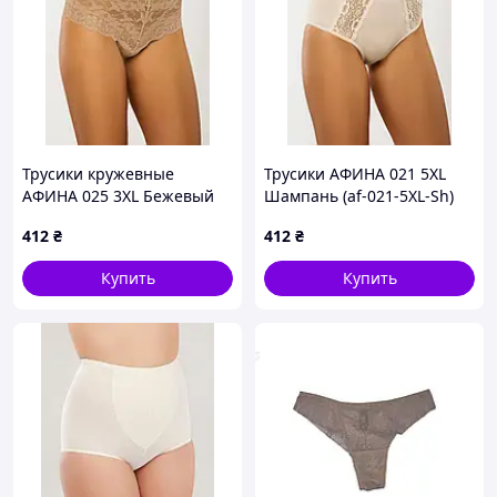
Трусики кружевные
Трусики АФИНА 021 5XL
АФИНА 025 3XL Бежевый
Шампань (af-021-5XL-Sh)
(af-025-3XL-Bg)
412
₴
412
₴
Купить
Купить