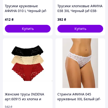
Трусики кружевные
Трусики хлопковые АФИНА
АФИНА 010 L Черный (af-
038 3XL Черный (af-038-
010-L-B)
3XL-B)
412
₴
392
₴
Купить
Купить
Женские трусы INDENA
Стринги АФИНА 045
арт.60915 из хлопка и
кружевные XXL Белый (af-
спандекса для комфорта и
045-XXL)
542
₴