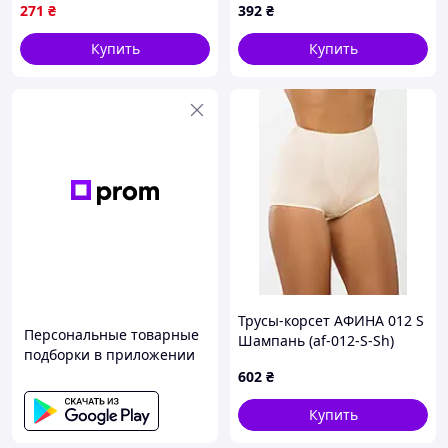
повседневной носки 2шт
271
₴
392
₴
Купить
Купить
Трусы-корсет АФИНА 012 S
Персональные товарные
Шампань (af-012-S-Sh)
подборки в приложении
602
₴
Купить