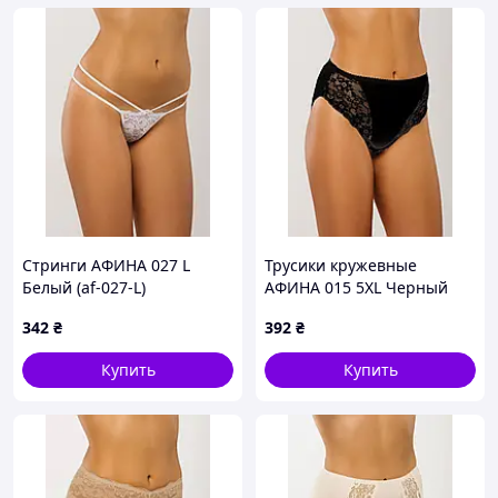
Стринги АФИНА 027 L
Трусики кружевные
Белый (af-027-L)
АФИНА 015 5XL Черный
(af-015-5XL-B)
342
₴
392
₴
Купить
Купить