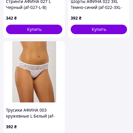
Стринги АФИНА 027 L
Шорты АФИНА 022 3XL
Черный (af-027-L-B)
Темно-синий (af-022-3XL-
DBl)
342
₴
392
₴
Купить
Купить
Трусики АФИНА 003
кружевные L Белый (af-
003-L)
392
₴