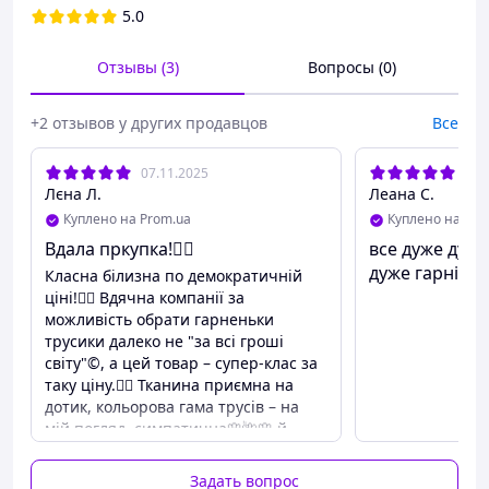
5.0
Отзывы (3)
Вопросы (0)
+2 отзывов у других продавцов
Все
07.11.2025
08.
Лєна Л.
Леана С.
Куплено на Prom.ua
Куплено на Pro
Вдала пркупка!✌🏼
все дуже дуж
дуже гарні
Класна білизна по демократичній
ціні!👍🏼 Вдячна компанії за
можливість обрати гарненьки
трусики далеко не "за всі гроші
світу"©, а цей товар – супер-клас за
таку ціну.✌🏼 Тканина приємна на
дотик, кольорова гама трусів – на
мій погляд, симпатична🌸🌺🌸 й
білизна виглядає якістною.
Обслуговування в магазині, доречі,
Задать вопрос