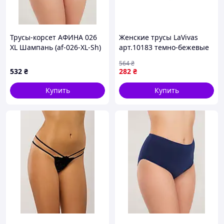
Трусы-корсет АФИНА 026
Женские трусы LaVivas
XL Шампань (af-026-XL-Sh)
арт.10183 темно-бежевые
для комфорта и
564
₴
ежедневной носки размер
532
₴
282
₴
XL 1шт
Купить
Купить